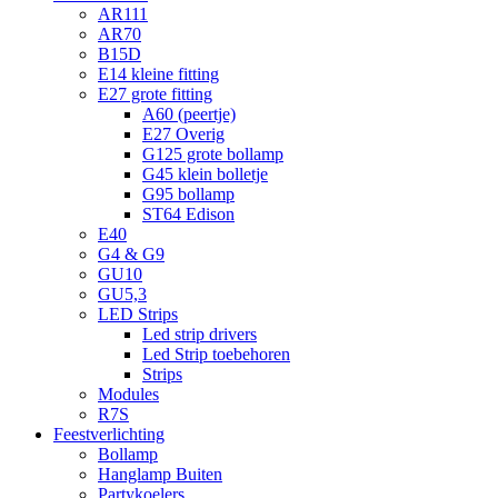
AR111
AR70
B15D
E14 kleine fitting
E27 grote fitting
A60 (peertje)
E27 Overig
G125 grote bollamp
G45 klein bolletje
G95 bollamp
ST64 Edison
E40
G4 & G9
GU10
GU5,3
LED Strips
Led strip drivers
Led Strip toebehoren
Strips
Modules
R7S
Feestverlichting
Bollamp
Hanglamp Buiten
Partykoelers