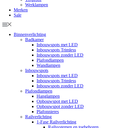
Werklampen
Merken
Sale
Binnenverlichting
Badkamer
Inbouwspots met LED
Inbouwspots Trimless
Inbouwspots zonder LED
Plafondlampen
Wandlampen
Inbouwspots
Inbouwspots met LED
Inbouwspots Trimless
Inbouwspots zonder LED
Plafondlampen
Hanglampen
Opbouwspot met LED
Opbouwspot zonder LED
Plafonnieres
Railverlichting
1-Fase Railverlichting
Railsystemen en toebehoren