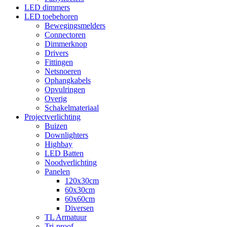
LED dimmers
LED toebehoren
Bewegingsmelders
Connectoren
Dimmerknop
Drivers
Fittingen
Netsnoeren
Ophangkabels
Opvulringen
Overig
Schakelmateriaal
Projectverlichting
Buizen
Downlighters
Highbay
LED Batten
Noodverlichting
Panelen
120x30cm
60x30cm
60x60cm
Diversen
TL Armatuur
Tri-proof