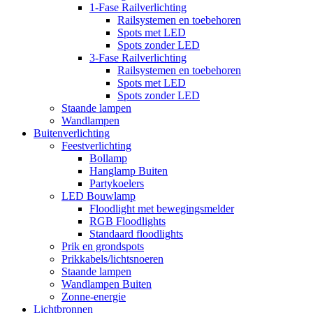
1-Fase Railverlichting
Railsystemen en toebehoren
Spots met LED
Spots zonder LED
3-Fase Railverlichting
Railsystemen en toebehoren
Spots met LED
Spots zonder LED
Staande lampen
Wandlampen
Buitenverlichting
Feestverlichting
Bollamp
Hanglamp Buiten
Partykoelers
LED Bouwlamp
Floodlight met bewegingsmelder
RGB Floodlights
Standaard floodlights
Prik en grondspots
Prikkabels/lichtsnoeren
Staande lampen
Wandlampen Buiten
Zonne-energie
Lichtbronnen