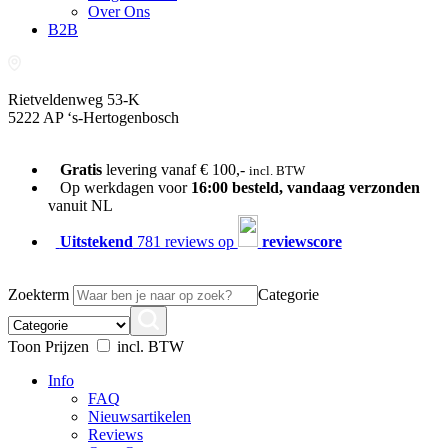
Over Ons
B2B
Rietveldenweg 53-K
5222 AP ‘s-Hertogenbosch
073-689 54 61
Gratis
levering vanaf € 100,-
incl. BTW
Op werkdagen voor
16:00 besteld, vandaag verzonden
vanuit NL
Uitstekend
781 reviews op
reviewscore
Zoekterm
Categorie
Toon Prijzen
incl. BTW
Info
FAQ
Nieuwsartikelen
Reviews