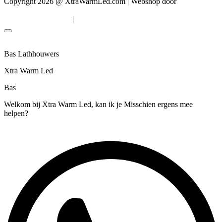
Copyright 2026 @ XtraWarmLed.com | Webshop door
BEWISE
Solutions
|
Algemene voorwaarden
Privacyverklaring
Bas Lathhouwers
Xtra Warm Led
Bas
Welkom bij Xtra Warm Led, kan ik je Misschien ergens mee
helpen?