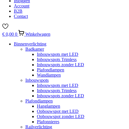
Inloggen
Account
B2B
Contact
€
0,00
0
Winkelwagen
Binnenverlichting
Badkamer
Inbouwspots met LED
Inbouwspots Trimless
Inbouwspots zonder LED
Plafondlampen
Wandlampen
Inbouwspots
Inbouwspots met LED
Inbouwspots Trimless
Inbouwspots zonder LED
Plafondlampen
Hanglampen
Opbouwspot met LED
Opbouwspot zonder LED
Plafonnieres
Railverlichting