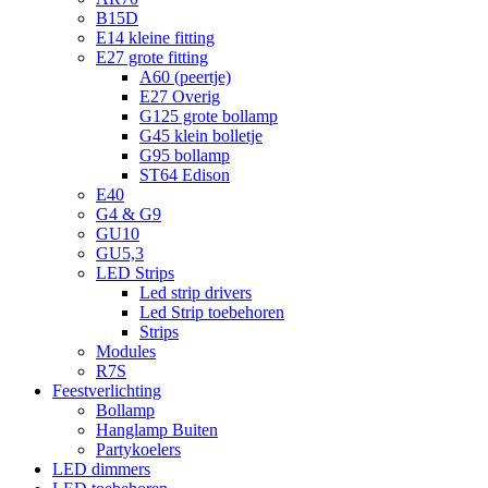
B15D
E14 kleine fitting
E27 grote fitting
A60 (peertje)
E27 Overig
G125 grote bollamp
G45 klein bolletje
G95 bollamp
ST64 Edison
E40
G4 & G9
GU10
GU5,3
LED Strips
Led strip drivers
Led Strip toebehoren
Strips
Modules
R7S
Feestverlichting
Bollamp
Hanglamp Buiten
Partykoelers
LED dimmers