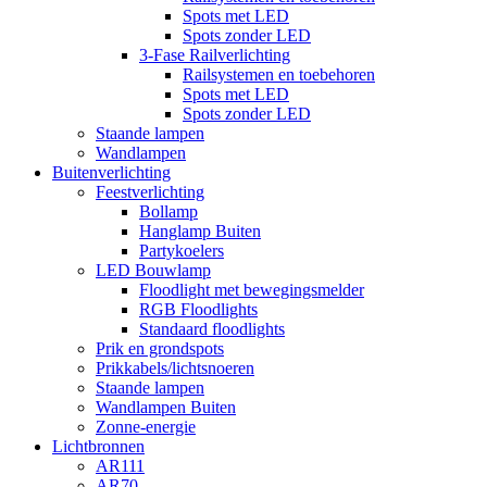
Spots met LED
Spots zonder LED
3-Fase Railverlichting
Railsystemen en toebehoren
Spots met LED
Spots zonder LED
Staande lampen
Wandlampen
Buitenverlichting
Feestverlichting
Bollamp
Hanglamp Buiten
Partykoelers
LED Bouwlamp
Floodlight met bewegingsmelder
RGB Floodlights
Standaard floodlights
Prik en grondspots
Prikkabels/lichtsnoeren
Staande lampen
Wandlampen Buiten
Zonne-energie
Lichtbronnen
AR111
AR70