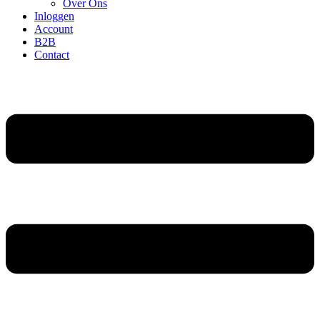
Over Ons
Inloggen
Account
B2B
Contact