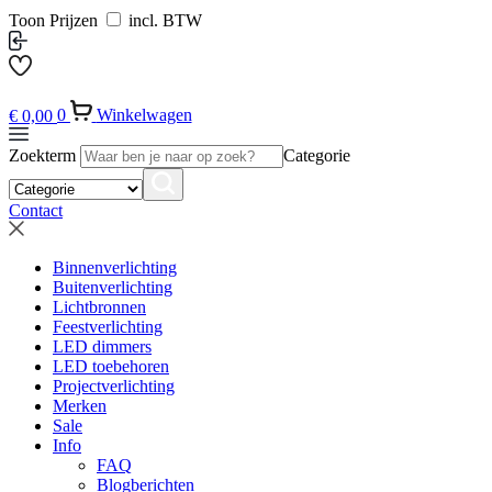
Toon Prijzen
incl. BTW
€
0,00
0
Winkelwagen
Zoekterm
Categorie
Contact
Binnenverlichting
Buitenverlichting
Lichtbronnen
Feestverlichting
LED dimmers
LED toebehoren
Projectverlichting
Merken
Sale
Info
FAQ
Blogberichten