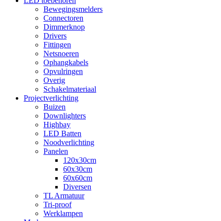
LED toebehoren
Bewegingsmelders
Connectoren
Dimmerknop
Drivers
Fittingen
Netsnoeren
Ophangkabels
Opvulringen
Overig
Schakelmateriaal
Projectverlichting
Buizen
Downlighters
Highbay
LED Batten
Noodverlichting
Panelen
120x30cm
60x30cm
60x60cm
Diversen
TL Armatuur
Tri-proof
Werklampen