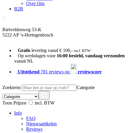
Over Ons
B2B
Rietveldenweg 53-K
5222 AP ‘s-Hertogenbosch
073-689 54 61
Gratis
levering vanaf € 100,-
incl. BTW
Op werkdagen voor
16:00 besteld, vandaag verzonden
vanuit NL
Uitstekend
781 reviews op
reviewscore
Zoekterm
Categorie
Toon Prijzen
incl. BTW
Info
FAQ
Nieuwsartikelen
Reviews