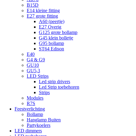
B15D
E14 kleine fitting
E27 grote fitting
A60 (peertje)
E27 Overig
G125 grote bollamp
G45 klein bolletje
G95 bollamp
ST64 Edison
E40
G4 & G9
GU10
GU5,3
LED Strips
Led strip drivers
Led Strip toebehoren
Strips
Modules
R7S
Feestverlichting
Bollamp
Hanglamp Buiten
Partykoelers
LED dimmers