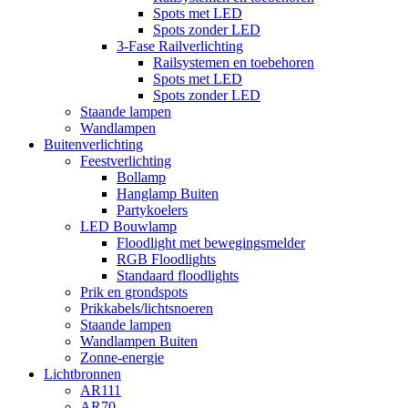
Spots met LED
Spots zonder LED
3-Fase Railverlichting
Railsystemen en toebehoren
Spots met LED
Spots zonder LED
Staande lampen
Wandlampen
Buitenverlichting
Feestverlichting
Bollamp
Hanglamp Buiten
Partykoelers
LED Bouwlamp
Floodlight met bewegingsmelder
RGB Floodlights
Standaard floodlights
Prik en grondspots
Prikkabels/lichtsnoeren
Staande lampen
Wandlampen Buiten
Zonne-energie
Lichtbronnen
AR111
AR70