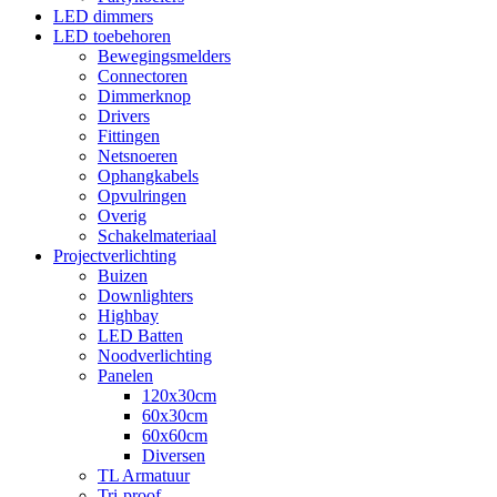
LED dimmers
LED toebehoren
Bewegingsmelders
Connectoren
Dimmerknop
Drivers
Fittingen
Netsnoeren
Ophangkabels
Opvulringen
Overig
Schakelmateriaal
Projectverlichting
Buizen
Downlighters
Highbay
LED Batten
Noodverlichting
Panelen
120x30cm
60x30cm
60x60cm
Diversen
TL Armatuur
Tri-proof