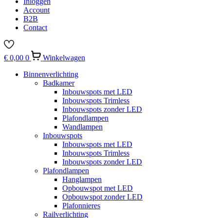
Inloggen
Account
B2B
Contact
€
0,00
0
Winkelwagen
Binnenverlichting
Badkamer
Inbouwspots met LED
Inbouwspots Trimless
Inbouwspots zonder LED
Plafondlampen
Wandlampen
Inbouwspots
Inbouwspots met LED
Inbouwspots Trimless
Inbouwspots zonder LED
Plafondlampen
Hanglampen
Opbouwspot met LED
Opbouwspot zonder LED
Plafonnieres
Railverlichting