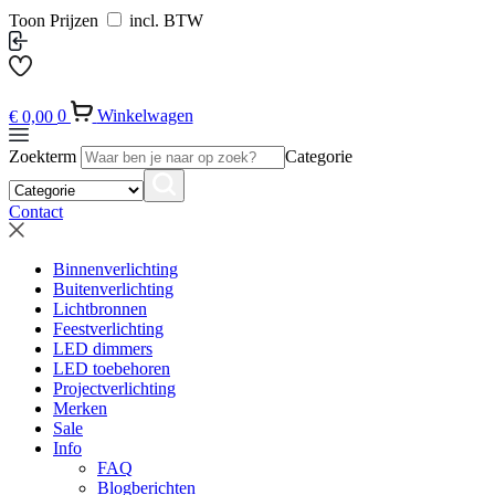
Toon Prijzen
incl. BTW
€
0,00
0
Winkelwagen
Zoekterm
Categorie
Contact
Binnenverlichting
Buitenverlichting
Lichtbronnen
Feestverlichting
LED dimmers
LED toebehoren
Projectverlichting
Merken
Sale
Info
FAQ
Blogberichten