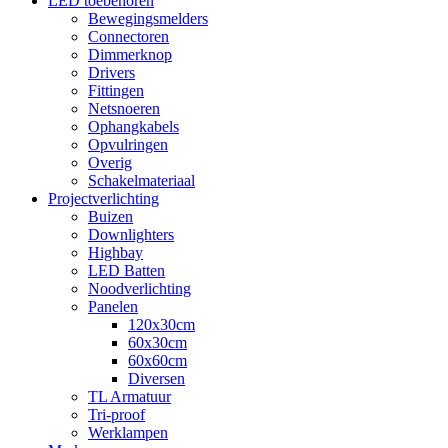
LED toebehoren
Bewegingsmelders
Connectoren
Dimmerknop
Drivers
Fittingen
Netsnoeren
Ophangkabels
Opvulringen
Overig
Schakelmateriaal
Projectverlichting
Buizen
Downlighters
Highbay
LED Batten
Noodverlichting
Panelen
120x30cm
60x30cm
60x60cm
Diversen
TL Armatuur
Tri-proof
Werklampen