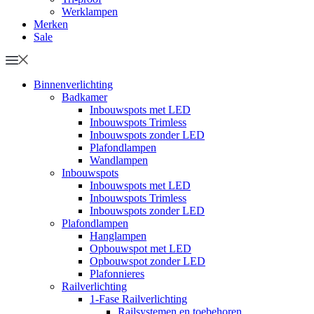
Werklampen
Merken
Sale
Binnenverlichting
Badkamer
Inbouwspots met LED
Inbouwspots Trimless
Inbouwspots zonder LED
Plafondlampen
Wandlampen
Inbouwspots
Inbouwspots met LED
Inbouwspots Trimless
Inbouwspots zonder LED
Plafondlampen
Hanglampen
Opbouwspot met LED
Opbouwspot zonder LED
Plafonnieres
Railverlichting
1-Fase Railverlichting
Railsystemen en toebehoren