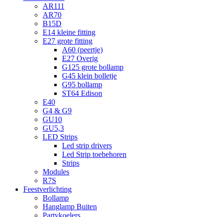
AR111
AR70
B15D
E14 kleine fitting
E27 grote fitting
A60 (peertje)
E27 Overig
G125 grote bollamp
G45 klein bolletje
G95 bollamp
ST64 Edison
E40
G4 & G9
GU10
GU5,3
LED Strips
Led strip drivers
Led Strip toebehoren
Strips
Modules
R7S
Feestverlichting
Bollamp
Hanglamp Buiten
Partykoelers