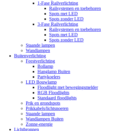
1-Fase Railverlichting
Railsystemen en toebehoren
Spots met LED
Spots zonder LED
3-Fase Railverlichting
Railsystemen en toebehoren
Spots met LED
Spots zonder LED
Staande lampen
Wandlampen
Buitenverlichting
Feestverlichting
Bollamp
Hanglamp Buiten
Partykoelers
LED Bouwlamp
Floodlight met bewegingsmelder
RGB Floodlights
Standaard floodlights
Prik en grondspots
Prikkabels/lichtsnoeren
Staande lampen
Wandlampen Buiten
Zonne-energie
Lichtbronnen