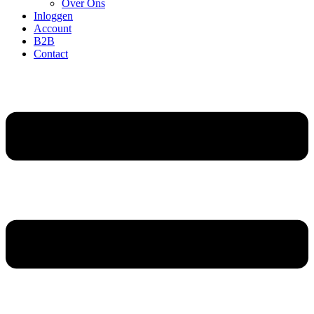
Over Ons
Inloggen
Account
B2B
Contact