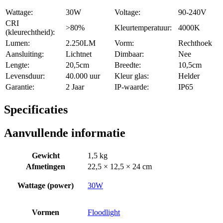
Wattage:
30W
Voltage:
90-240V
CRI
>80%
Kleurtemperatuur:
4000K
(kleurechtheid):
Lumen:
2.250LM
Vorm:
Rechthoek
Aansluiting:
Lichtnet
Dimbaar:
Nee
Lengte:
20,5cm
Breedte:
10,5cm
Levensduur:
40.000 uur
Kleur glas:
Helder
Garantie:
2 Jaar
IP-waarde:
IP65
Specificaties
Aanvullende informatie
Gewicht
1,5 kg
Afmetingen
22,5 × 12,5 × 24 cm
Wattage (power)
30W
Vormen
Floodlight