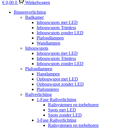
€
0,00
0
Winkelwagen
Binnenverlichting
Badkamer
Inbouwspots met LED
Inbouwspots Trimless
Inbouwspots zonder LED
Plafondlampen
Wandlampen
Inbouwspots
Inbouwspots met LED
Inbouwspots Trimless
Inbouwspots zonder LED
Plafondlampen
Hanglampen
Opbouwspot met LED
Opbouwspot zonder LED
Plafonnieres
Railverlichting
1-Fase Railverlichting
Railsystemen en toebehoren
Spots met LED
Spots zonder LED
3-Fase Railverlichting
Railsystemen en toebehoren