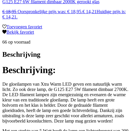
G125 E27 6W filament dimbaar 2000K gerookt glas
€
18,95
Oorspronkelijke prijs was: € 18,95.
€
14,21
Huidige prijs is:
€ 14,21.
Toevoegen favoriet
Bekijk favoriet
66 op voorraad
Beschrijving
Beschrijving:
De gloeilampen van Xtra Warm LED geven een natuurlijk warm
licht. Zo ook deze lamp, de G125 E27 5W filament dimbaar 2700K.
De LED filament lampen zijn energiezuinig en evenaren de warme
kleur van een traditionele gloeilamp. De lamp heeft een grote
bolvorm en het klas is helder. Door de gedraaide filament
gloeidraden, heeft de lamp een goede lichtverdeling. Dankzij zijn
uitstraling is deze lamp zeer geschikt voor allerlei armaturen, zoals
bijvoorbeeld kroonluchters. Deze lamp mag gezien worden!
Met een sterkte van 5 Watt heeft de lamp een lichtopbrengst van 200