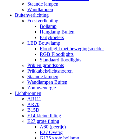
Staande lampen
Wandlampen
Buitenverlichting
Feestverlichting
Bollamp
Hanglamp Buiten
Partykoelers
LED Bouwlamp
Floodlight met bewegingsmelder
RGB Floodlights
Standaard floodlights
Prik en grondspots
Prikkabels/lichtsnoeren
Staande lampen
Wandlampen Buiten
Zonne-energie
Lichtbronnen
AR111
AR70
B15D
E14 kleine fitting
E27 grote fitting
A60 (peertje)
E27 Overig
G125 grote bollamp