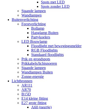
Spots met LED
Spots zonder LED
Staande lampen
Wandlampen
Buitenverlichting
Feestverlichting
Bollamp
Hanglamp Buiten
Partykoelers
LED Bouwlamp
Floodlight met bewegingsmelder
RGB Floodlights
Standaard floodlights
Prik en grondspots
Prikkabels/lichtsnoeren
Staande lampen
Wandlampen Buiten
Zonne-energie
Lichtbronnen
AR111
AR70
B15D
E14 kleine fitting
E27 grote fitting
A60 (peertje)