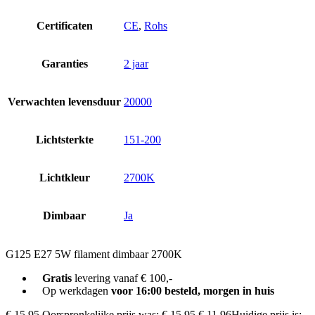
Certificaten
CE
,
Rohs
Garanties
2 jaar
Verwachten levensduur
20000
Lichtsterkte
151-200
Lichtkleur
2700K
Dimbaar
Ja
G125 E27 5W filament dimbaar 2700K
Gratis
levering vanaf € 100,-
Op werkdagen
voor 16:00 besteld, morgen in huis
€
15,95
Oorspronkelijke prijs was: € 15,95.
€
11,96
Huidige prijs is: