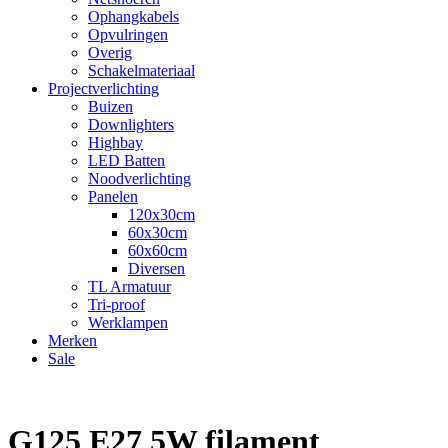
Ophangkabels
Opvulringen
Overig
Schakelmateriaal
Projectverlichting
Buizen
Downlighters
Highbay
LED Batten
Noodverlichting
Panelen
120x30cm
60x30cm
60x60cm
Diversen
TL Armatuur
Tri-proof
Werklampen
Merken
Sale
G125 E27 5W filament