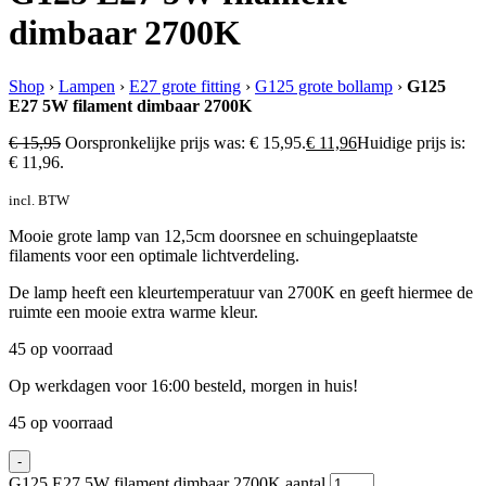
dimbaar 2700K
Shop
›
Lampen
›
E27 grote fitting
›
G125 grote bollamp
›
G125
E27 5W filament dimbaar 2700K
€
15,95
Oorspronkelijke prijs was: € 15,95.
€
11,96
Huidige prijs is:
€ 11,96.
incl. BTW
Mooie grote lamp van 12,5cm doorsnee en schuingeplaatste
filaments voor een optimale lichtverdeling.
De lamp heeft een kleurtemperatuur van 2700K en geeft hiermee de
ruimte een mooie extra warme kleur.
45 op voorraad
Op werkdagen voor 16:00 besteld, morgen in huis!
45 op voorraad
-
G125 E27 5W filament dimbaar 2700K aantal