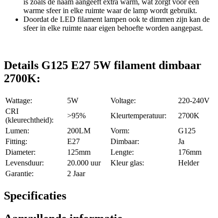
is zoals de naam aangeeft extra warm, wat zorgt voor een
warme sfeer in elke ruimte waar de lamp wordt gebruikt.
Doordat de LED filament lampen ook te dimmen zijn kan de
sfeer in elke ruimte naar eigen behoefte worden aangepast.
Details G125 E27 5W filament dimbaar
2700K:
Wattage:
5W
Voltage:
220-240V
CRI
>95%
Kleurtemperatuur:
2700K
(kleurechtheid):
Lumen:
200LM
Vorm:
G125
Fitting:
E27
Dimbaar:
Ja
Diameter:
125mm
Lengte:
176mm
Levensduur:
20.000 uur
Kleur glas:
Helder
Garantie:
2 Jaar
Specificaties