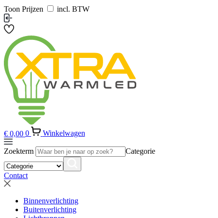
Toon Prijzen
incl. BTW
€
0,00
0
Winkelwagen
Zoekterm
Categorie
Contact
Binnenverlichting
Buitenverlichting