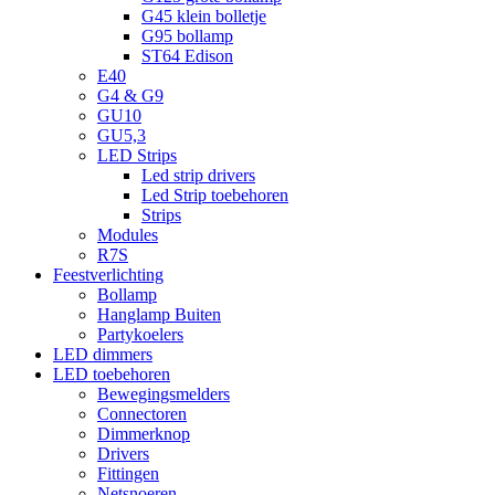
G45 klein bolletje
G95 bollamp
ST64 Edison
E40
G4 & G9
GU10
GU5,3
LED Strips
Led strip drivers
Led Strip toebehoren
Strips
Modules
R7S
Feestverlichting
Bollamp
Hanglamp Buiten
Partykoelers
LED dimmers
LED toebehoren
Bewegingsmelders
Connectoren
Dimmerknop
Drivers
Fittingen
Netsnoeren