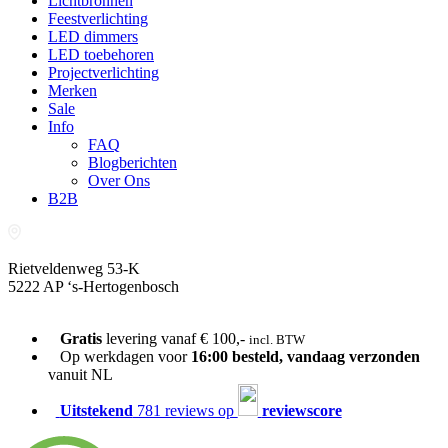
Lichtbronnen
Feestverlichting
LED dimmers
LED toebehoren
Projectverlichting
Merken
Sale
Info
FAQ
Blogberichten
Over Ons
B2B
Rietveldenweg 53-K
5222 AP ‘s-Hertogenbosch
073-689 54 61
Gratis
levering vanaf € 100,-
incl. BTW
Op werkdagen voor
16:00 besteld, vandaag verzonden
vanuit NL
Uitstekend
781 reviews op
reviewscore