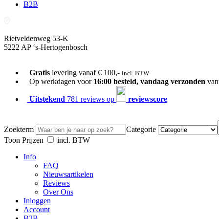
B2B
Rietveldenweg 53-K
5222 AP ‘s-Hertogenbosch
073-689 54 61
Gratis
levering vanaf € 100,-
incl. BTW
Op werkdagen voor
16:00 besteld, vandaag verzonden
van
Uitstekend
781 reviews op
reviewscore
Zoekterm
Categorie
Toon Prijzen
incl. BTW
Info
FAQ
Nieuwsartikelen
Reviews
Over Ons
Inloggen
Account
B2B