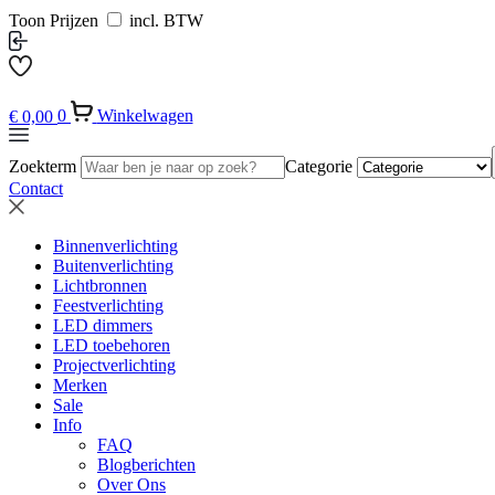
Toon Prijzen
incl. BTW
€
0,00
0
Winkelwagen
Zoekterm
Categorie
Contact
Binnenverlichting
Buitenverlichting
Lichtbronnen
Feestverlichting
LED dimmers
LED toebehoren
Projectverlichting
Merken
Sale
Info
FAQ
Blogberichten
Over Ons