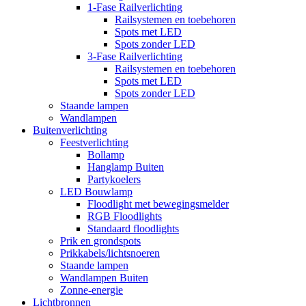
1-Fase Railverlichting
Railsystemen en toebehoren
Spots met LED
Spots zonder LED
3-Fase Railverlichting
Railsystemen en toebehoren
Spots met LED
Spots zonder LED
Staande lampen
Wandlampen
Buitenverlichting
Feestverlichting
Bollamp
Hanglamp Buiten
Partykoelers
LED Bouwlamp
Floodlight met bewegingsmelder
RGB Floodlights
Standaard floodlights
Prik en grondspots
Prikkabels/lichtsnoeren
Staande lampen
Wandlampen Buiten
Zonne-energie
Lichtbronnen