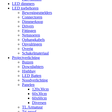
LED dimmers
LED toebehoren
Bewegingsmelders
Connectoren
Dimmerknop
Drivers
Fittingen
Netsnoeren
Ophangkabels
Opvulringen
Overig
Schakelmateriaal
Projectverlichting
Buizen
Downlighters
Highbay
LED Batten
Noodverlichting
Panelen
120x30cm
60x30cm
60x60cm
Diversen
TL Armatuur
Tri-proof