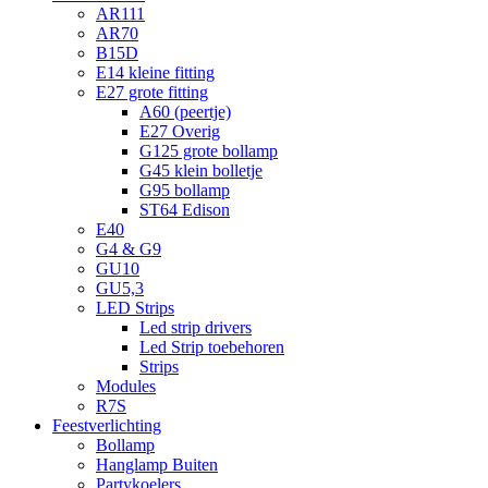
AR111
AR70
B15D
E14 kleine fitting
E27 grote fitting
A60 (peertje)
E27 Overig
G125 grote bollamp
G45 klein bolletje
G95 bollamp
ST64 Edison
E40
G4 & G9
GU10
GU5,3
LED Strips
Led strip drivers
Led Strip toebehoren
Strips
Modules
R7S
Feestverlichting
Bollamp
Hanglamp Buiten
Partykoelers