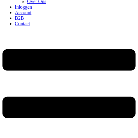
Over Ons
Inloggen
Account
B2B
Contact