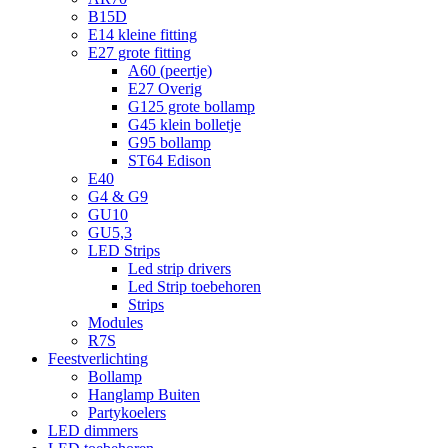
B15D
E14 kleine fitting
E27 grote fitting
A60 (peertje)
E27 Overig
G125 grote bollamp
G45 klein bolletje
G95 bollamp
ST64 Edison
E40
G4 & G9
GU10
GU5,3
LED Strips
Led strip drivers
Led Strip toebehoren
Strips
Modules
R7S
Feestverlichting
Bollamp
Hanglamp Buiten
Partykoelers
LED dimmers