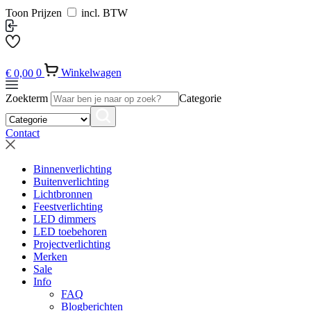
Toon Prijzen
incl. BTW
€
0,00
0
Winkelwagen
Zoekterm
Categorie
Contact
Binnenverlichting
Buitenverlichting
Lichtbronnen
Feestverlichting
LED dimmers
LED toebehoren
Projectverlichting
Merken
Sale
Info
FAQ
Blogberichten