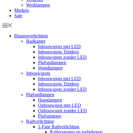
Werklampen
Merken
Sale
Binnenverlichting
Badkamer
Inbouwspots met LED
Inbouwspots Trimless
Inbouwspots zonder LED
Plafondlampen
Wandlampen
Inbouwspots
Inbouwspots met LED
Inbouwspots Trimless
Inbouwspots zonder LED
Plafondlampen
Hanglampen
Opbouwspot met LED
Opbouwspot zonder LED
Plafonnieres
Railverlichting
1-Fase Railverlichting
Railsystemen en toebehoren