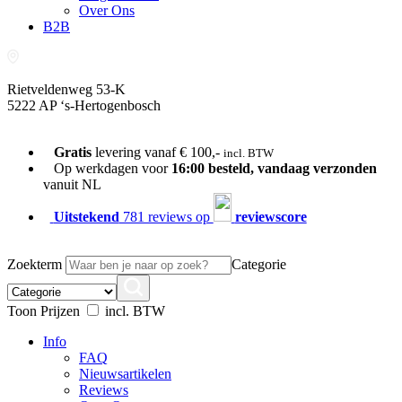
Over Ons
B2B
Rietveldenweg 53-K
5222 AP ‘s-Hertogenbosch
073-689 54 61
Gratis
levering vanaf € 100,-
incl. BTW
Op werkdagen voor
16:00 besteld, vandaag verzonden
vanuit NL
Uitstekend
781 reviews op
reviewscore
Zoekterm
Categorie
Toon Prijzen
incl. BTW
Info
FAQ
Nieuwsartikelen
Reviews