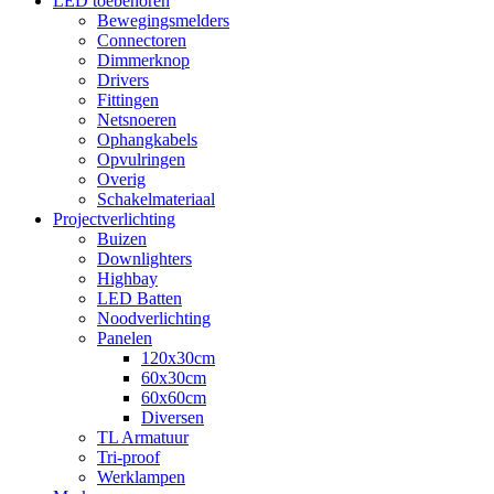
LED toebehoren
Bewegingsmelders
Connectoren
Dimmerknop
Drivers
Fittingen
Netsnoeren
Ophangkabels
Opvulringen
Overig
Schakelmateriaal
Projectverlichting
Buizen
Downlighters
Highbay
LED Batten
Noodverlichting
Panelen
120x30cm
60x30cm
60x60cm
Diversen
TL Armatuur
Tri-proof
Werklampen