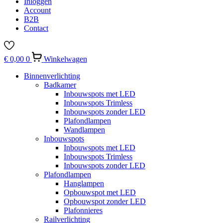
Inloggen
Account
B2B
Contact
€
0,00
0
Winkelwagen
Binnenverlichting
Badkamer
Inbouwspots met LED
Inbouwspots Trimless
Inbouwspots zonder LED
Plafondlampen
Wandlampen
Inbouwspots
Inbouwspots met LED
Inbouwspots Trimless
Inbouwspots zonder LED
Plafondlampen
Hanglampen
Opbouwspot met LED
Opbouwspot zonder LED
Plafonnieres
Railverlichting