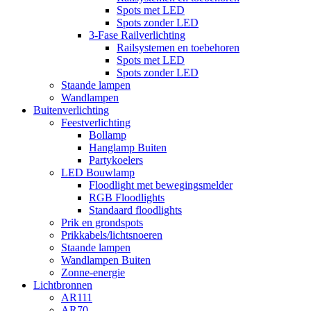
Spots met LED
Spots zonder LED
3-Fase Railverlichting
Railsystemen en toebehoren
Spots met LED
Spots zonder LED
Staande lampen
Wandlampen
Buitenverlichting
Feestverlichting
Bollamp
Hanglamp Buiten
Partykoelers
LED Bouwlamp
Floodlight met bewegingsmelder
RGB Floodlights
Standaard floodlights
Prik en grondspots
Prikkabels/lichtsnoeren
Staande lampen
Wandlampen Buiten
Zonne-energie
Lichtbronnen
AR111
AR70