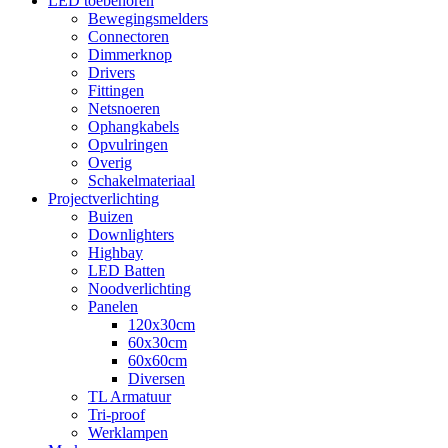
LED toebehoren
Bewegingsmelders
Connectoren
Dimmerknop
Drivers
Fittingen
Netsnoeren
Ophangkabels
Opvulringen
Overig
Schakelmateriaal
Projectverlichting
Buizen
Downlighters
Highbay
LED Batten
Noodverlichting
Panelen
120x30cm
60x30cm
60x60cm
Diversen
TL Armatuur
Tri-proof
Werklampen