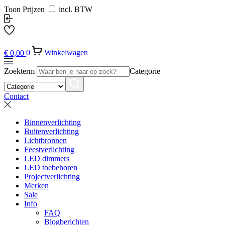
Toon Prijzen
incl. BTW
€
0,00
0
Winkelwagen
Zoekterm
Categorie
Contact
Binnenverlichting
Buitenverlichting
Lichtbronnen
Feestverlichting
LED dimmers
LED toebehoren
Projectverlichting
Merken
Sale
Info
FAQ
Blogberichten