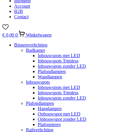
Inloggen
Account
B2B
Contact
€
0,00
0
Winkelwagen
Binnenverlichting
Badkamer
Inbouwspots met LED
Inbouwspots Trimless
Inbouwspots zonder LED
Plafondlampen
Wandlampen
Inbouwspots
Inbouwspots met LED
Inbouwspots Trimless
Inbouwspots zonder LED
Plafondlampen
Hanglampen
Opbouwspot met LED
Opbouwspot zonder LED
Plafonnieres
Railverlichting