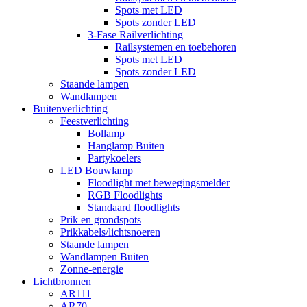
Spots met LED
Spots zonder LED
3-Fase Railverlichting
Railsystemen en toebehoren
Spots met LED
Spots zonder LED
Staande lampen
Wandlampen
Buitenverlichting
Feestverlichting
Bollamp
Hanglamp Buiten
Partykoelers
LED Bouwlamp
Floodlight met bewegingsmelder
RGB Floodlights
Standaard floodlights
Prik en grondspots
Prikkabels/lichtsnoeren
Staande lampen
Wandlampen Buiten
Zonne-energie
Lichtbronnen
AR111
AR70