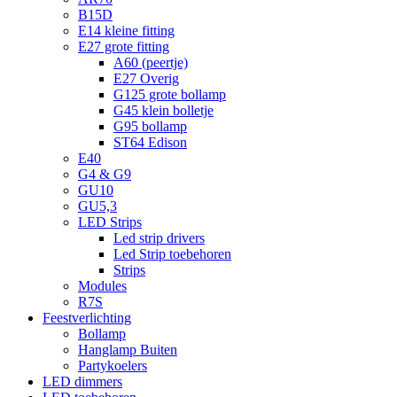
B15D
E14 kleine fitting
E27 grote fitting
A60 (peertje)
E27 Overig
G125 grote bollamp
G45 klein bolletje
G95 bollamp
ST64 Edison
E40
G4 & G9
GU10
GU5,3
LED Strips
Led strip drivers
Led Strip toebehoren
Strips
Modules
R7S
Feestverlichting
Bollamp
Hanglamp Buiten
Partykoelers
LED dimmers