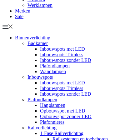
Werklampen
Merken
Sale
Binnenverlichting
Badkamer
Inbouwspots met LED
Inbouwspots Trimless
Inbouwspots zonder LED
Plafondlampen
Wandlampen
Inbouwspots
Inbouwspots met LED
Inbouwspots Trimless
Inbouwspots zonder LED
Plafondlampen
Hanglampen
Opbouwspot met LED
Opbouwspot zonder LED
Plafonnieres
Railverlichting
1-Fase Railverlichting
Railsystemen en toebehoren