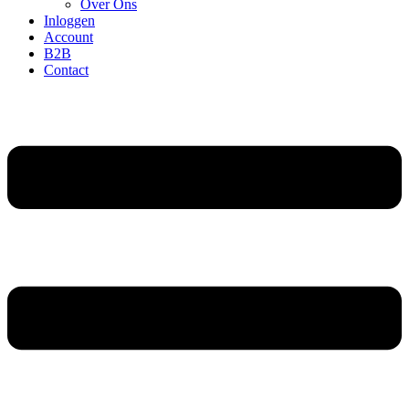
Over Ons
Inloggen
Account
B2B
Contact