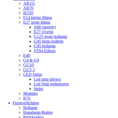
AR111
AR70
B15D
E14 kleine fitting
E27 grote fitting
A60 (peertje)
E27 Overig
G125 grote bollamp
G45 klein bolletje
G95 bollamp
ST64 Edison
E40
G4 & G9
GU10
GU5,3
LED Strips
Led strip drivers
Led Strip toebehoren
Strips
Modules
R7S
Feestverlichting
Bollamp
Hanglamp Buiten
Partykoelers