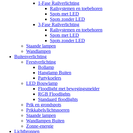
1-Fase Railverlichting
Railsystemen en toebehoren
Spots met LED
Spots zonder LED
3-Fase Railverlichting
Railsystemen en toebehoren
Spots met LED
Spots zonder LED
Staande lampen
Wandlampen
Buitenverlichting
Feestverlichting
Bollamp
Hanglamp Buiten
Partykoelers
LED Bouwlamp
Floodlight met bewegingsmelder
RGB Floodlights
Standaard floodlights
Prik en grondspots
Prikkabels/lichtsnoeren
Staande lampen
Wandlampen Buiten
Zonne-energie
Lichtbronnen