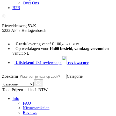
Over Ons
B2B
Rietveldenweg 53-K
5222 AP ‘s-Hertogenbosch
073-689 54 61
Gratis
levering vanaf € 100,-
incl. BTW
Op werkdagen voor
16:00 besteld, vandaag verzonden
vanuit NL
Uitstekend
781 reviews op
reviewscore
Zoekterm
Categorie
Toon Prijzen
incl. BTW
Info
FAQ
Nieuwsartikelen
Reviews