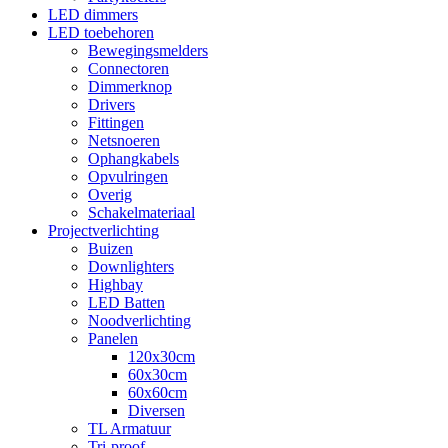
LED dimmers
LED toebehoren
Bewegingsmelders
Connectoren
Dimmerknop
Drivers
Fittingen
Netsnoeren
Ophangkabels
Opvulringen
Overig
Schakelmateriaal
Projectverlichting
Buizen
Downlighters
Highbay
LED Batten
Noodverlichting
Panelen
120x30cm
60x30cm
60x60cm
Diversen
TL Armatuur
Tri-proof