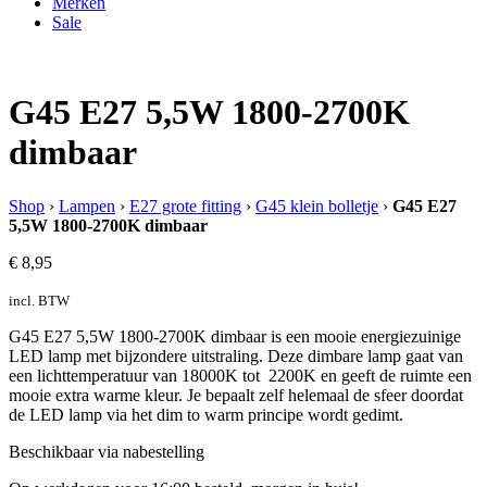
Merken
Sale
G45 E27 5,5W 1800-2700K
dimbaar
Shop
›
Lampen
›
E27 grote fitting
›
G45 klein bolletje
›
G45 E27
5,5W 1800-2700K dimbaar
€
8,95
incl. BTW
G45 E27 5,5W 1800-2700K dimbaar is een mooie energiezuinige
LED lamp met bijzondere uitstraling. Deze dimbare lamp gaat van
een lichttemperatuur van 18000K tot 2200K en geeft de ruimte een
mooie extra warme kleur. Je bepaalt zelf helemaal de sfeer doordat
de LED lamp via het dim to warm principe wordt gedimt.
Beschikbaar via nabestelling