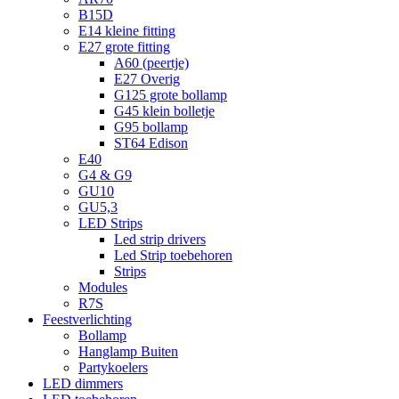
B15D
E14 kleine fitting
E27 grote fitting
A60 (peertje)
E27 Overig
G125 grote bollamp
G45 klein bolletje
G95 bollamp
ST64 Edison
E40
G4 & G9
GU10
GU5,3
LED Strips
Led strip drivers
Led Strip toebehoren
Strips
Modules
R7S
Feestverlichting
Bollamp
Hanglamp Buiten
Partykoelers
LED dimmers