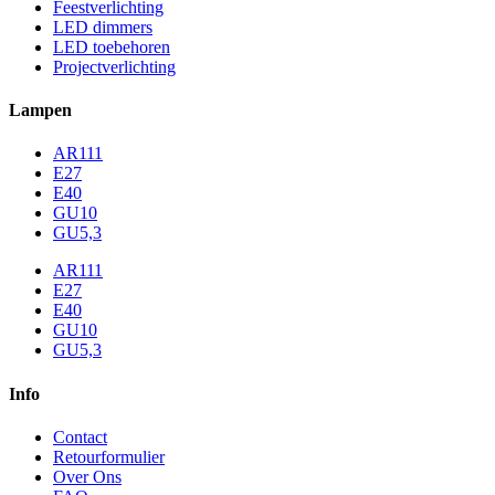
Feestverlichting
LED dimmers
LED toebehoren
Projectverlichting
Lampen
AR111
E27
E40
GU10
GU5,3
AR111
E27
E40
GU10
GU5,3
Info
Contact
Retourformulier
Over Ons