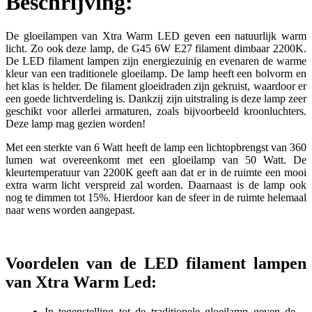
Beschrijving:
De gloeilampen van Xtra Warm LED geven een natuurlijk warm
licht. Zo ook deze lamp, de G45 6W E27 filament dimbaar 2200K.
De LED filament lampen zijn energiezuinig en evenaren de warme
kleur van een traditionele gloeilamp. De lamp heeft een bolvorm en
het klas is helder. De filament gloeidraden zijn gekruist, waardoor er
een goede lichtverdeling is. Dankzij zijn uitstraling is deze lamp zeer
geschikt voor allerlei armaturen, zoals bijvoorbeeld kroonluchters.
Deze lamp mag gezien worden!
Met een sterkte van 6 Watt heeft de lamp een lichtopbrengst van 360
lumen wat overeenkomt met een gloeilamp van 50 Watt. De
kleurtemperatuur van 2200K geeft aan dat er in de ruimte een mooi
extra warm licht verspreid zal worden. Daarnaast is de lamp ook
nog te dimmen tot 15%. Hierdoor kan de sfeer in de ruimte helemaal
naar wens worden aangepast.
Voordelen van de LED filament lampen
van Xtra Warm Led:
In tegenstelling tot de traditionele gloeilamp geven de