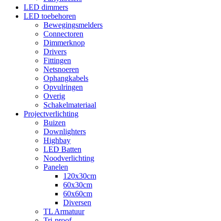
LED dimmers
LED toebehoren
Bewegingsmelders
Connectoren
Dimmerknop
Drivers
Fittingen
Netsnoeren
Ophangkabels
Opvulringen
Overig
Schakelmateriaal
Projectverlichting
Buizen
Downlighters
Highbay
LED Batten
Noodverlichting
Panelen
120x30cm
60x30cm
60x60cm
Diversen
TL Armatuur
Tri-proof