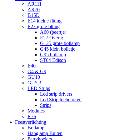
AR111
AR70
B15D
E14 kleine fitting
E27 grote fitting
A60 (peertje)
E27 Overig
G125 grote bollamp
G45 klein bolletje
G95 bollamp
ST64 Edison
E40
G4 & G9
GU10
GU5,3
LED Strips
Led strip drivers
Led Strip toebehoren
Strips
Modules
R7S
Feestverlichting
Bollamp
Hanglamp Buiten
Partykoelers