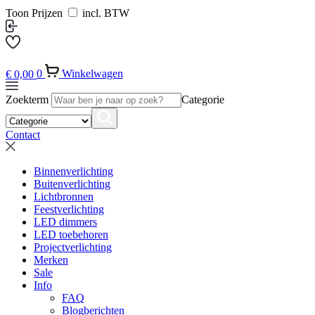
Toon Prijzen
incl. BTW
€
0,00
0
Winkelwagen
Zoekterm
Categorie
Contact
Binnenverlichting
Buitenverlichting
Lichtbronnen
Feestverlichting
LED dimmers
LED toebehoren
Projectverlichting
Merken
Sale
Info
FAQ
Blogberichten