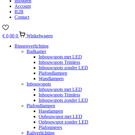
Inloggen
Account
B2B
Contact
€
0,00
0
Winkelwagen
Binnenverlichting
Badkamer
Inbouwspots met LED
Inbouwspots Trimless
Inbouwspots zonder LED
Plafondlampen
Wandlampen
Inbouwspots
Inbouwspots met LED
Inbouwspots Trimless
Inbouwspots zonder LED
Plafondlampen
Hanglampen
Opbouwspot met LED
Opbouwspot zonder LED
Plafonnieres
Railverlichting