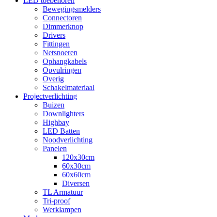
LED toebehoren
Bewegingsmelders
Connectoren
Dimmerknop
Drivers
Fittingen
Netsnoeren
Ophangkabels
Opvulringen
Overig
Schakelmateriaal
Projectverlichting
Buizen
Downlighters
Highbay
LED Batten
Noodverlichting
Panelen
120x30cm
60x30cm
60x60cm
Diversen
TL Armatuur
Tri-proof
Werklampen