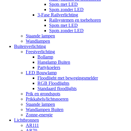
Spots met LED
Spots zonder LED
3-Fase Railverlichting
Railsystemen en toebehoren
Spots met LED
Spots zonder LED
Staande lampen
Wandlampen
Buitenverlichting
Feestverlichting
Bollamp
Hanglamp Buiten
Partykoelers
LED Bouwlamp
Floodlight met bewegingsmelder
RGB Floodlights
Standaard floodlights
Prik en grondspots
Prikkabels/lichtsnoeren
Staande lampen
Wandlampen Buiten
Zonne-energie
Lichtbronnen
AR111
AR70