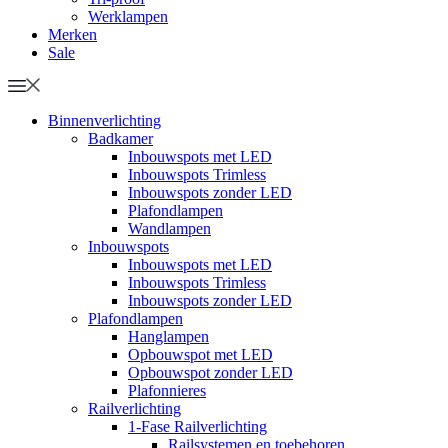
Werklampen
Merken
Sale
Binnenverlichting
Badkamer
Inbouwspots met LED
Inbouwspots Trimless
Inbouwspots zonder LED
Plafondlampen
Wandlampen
Inbouwspots
Inbouwspots met LED
Inbouwspots Trimless
Inbouwspots zonder LED
Plafondlampen
Hanglampen
Opbouwspot met LED
Opbouwspot zonder LED
Plafonnieres
Railverlichting
1-Fase Railverlichting
Railsystemen en toebehoren