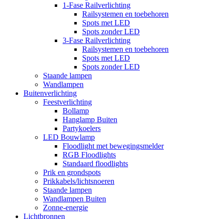
1-Fase Railverlichting
Railsystemen en toebehoren
Spots met LED
Spots zonder LED
3-Fase Railverlichting
Railsystemen en toebehoren
Spots met LED
Spots zonder LED
Staande lampen
Wandlampen
Buitenverlichting
Feestverlichting
Bollamp
Hanglamp Buiten
Partykoelers
LED Bouwlamp
Floodlight met bewegingsmelder
RGB Floodlights
Standaard floodlights
Prik en grondspots
Prikkabels/lichtsnoeren
Staande lampen
Wandlampen Buiten
Zonne-energie
Lichtbronnen