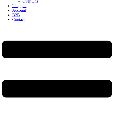
Over Ons
Inloggen
Account
B2B
Contact