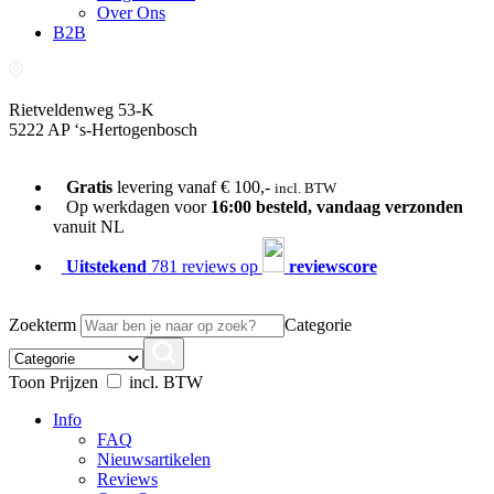
Over Ons
B2B
Rietveldenweg 53-K
5222 AP ‘s-Hertogenbosch
073-689 54 61
Gratis
levering vanaf € 100,-
incl. BTW
Op werkdagen voor
16:00 besteld, vandaag verzonden
vanuit NL
Uitstekend
781 reviews op
reviewscore
Zoekterm
Categorie
Toon Prijzen
incl. BTW
Info
FAQ
Nieuwsartikelen
Reviews