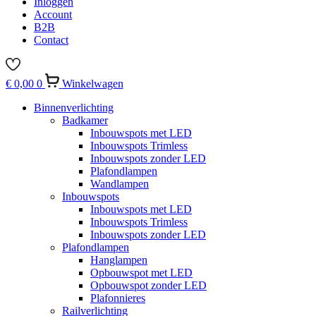
Inloggen
Account
B2B
Contact
€
0,00
0
Winkelwagen
Binnenverlichting
Badkamer
Inbouwspots met LED
Inbouwspots Trimless
Inbouwspots zonder LED
Plafondlampen
Wandlampen
Inbouwspots
Inbouwspots met LED
Inbouwspots Trimless
Inbouwspots zonder LED
Plafondlampen
Hanglampen
Opbouwspot met LED
Opbouwspot zonder LED
Plafonnieres
Railverlichting