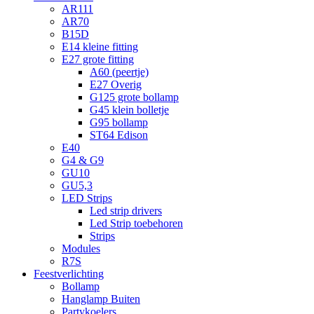
AR111
AR70
B15D
E14 kleine fitting
E27 grote fitting
A60 (peertje)
E27 Overig
G125 grote bollamp
G45 klein bolletje
G95 bollamp
ST64 Edison
E40
G4 & G9
GU10
GU5,3
LED Strips
Led strip drivers
Led Strip toebehoren
Strips
Modules
R7S
Feestverlichting
Bollamp
Hanglamp Buiten
Partykoelers