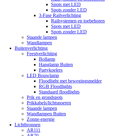
Spots met LED
Spots zonder LED
3-Fase Railverlichting
Railsystemen en toebehoren
Spots met LED
Spots zonder LED
Staande lampen
Wandlampen
Buitenverlichting
Feestverlichting
Bollamp
Hanglamp Buiten
Partykoelers
LED Bouwlamp
Floodlight met bewegingsmelder
RGB Floodlights
Standaard floodlights
Prik en grondspots
Prikkabels/lichtsnoeren
Staande lampen
Wandlampen Buiten
Zonne-energie
Lichtbronnen
AR111
AR70