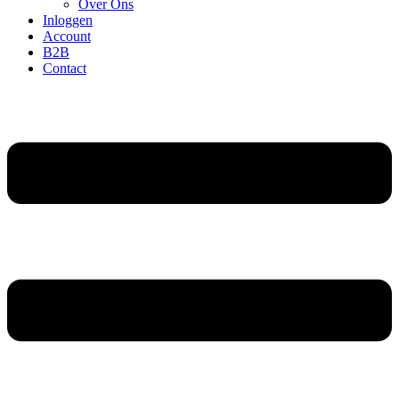
Over Ons
Inloggen
Account
B2B
Contact