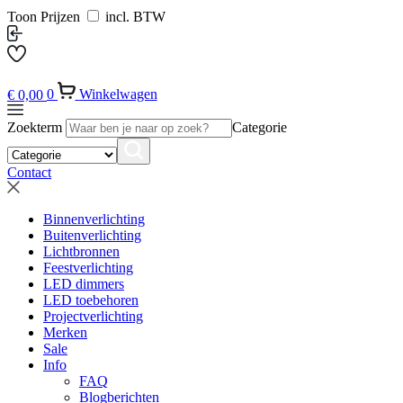
Toon Prijzen
incl. BTW
€
0,00
0
Winkelwagen
Zoekterm
Categorie
Contact
Binnenverlichting
Buitenverlichting
Lichtbronnen
Feestverlichting
LED dimmers
LED toebehoren
Projectverlichting
Merken
Sale
Info
FAQ
Blogberichten