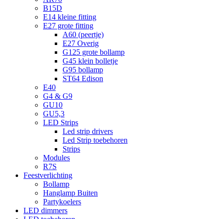
B15D
E14 kleine fitting
E27 grote fitting
A60 (peertje)
E27 Overig
G125 grote bollamp
G45 klein bolletje
G95 bollamp
ST64 Edison
E40
G4 & G9
GU10
GU5,3
LED Strips
Led strip drivers
Led Strip toebehoren
Strips
Modules
R7S
Feestverlichting
Bollamp
Hanglamp Buiten
Partykoelers
LED dimmers