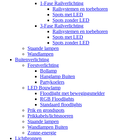
1-Fase Railverlichting
Railsystemen en toebehoren
Spots met LED
Spots zonder LED
3-Fase Railverlichting
Railsystemen en toebehoren
Spots met LED
Spots zonder LED
Staande lampen
Wandlampen
Buitenverlichting
Feestverlichting
Bollamp
Hanglamp Buiten
Partykoelers
LED Bouwlamp
Floodlight met bewegingsmelder
RGB Floodlights
Standaard floodlights
Prik en grondspots
Prikkabels/lichtsnoeren
Staande lampen
Wandlampen Buiten
Zonne-energie
Lichtbronnen