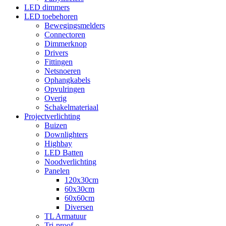
LED dimmers
LED toebehoren
Bewegingsmelders
Connectoren
Dimmerknop
Drivers
Fittingen
Netsnoeren
Ophangkabels
Opvulringen
Overig
Schakelmateriaal
Projectverlichting
Buizen
Downlighters
Highbay
LED Batten
Noodverlichting
Panelen
120x30cm
60x30cm
60x60cm
Diversen
TL Armatuur
Tri-proof