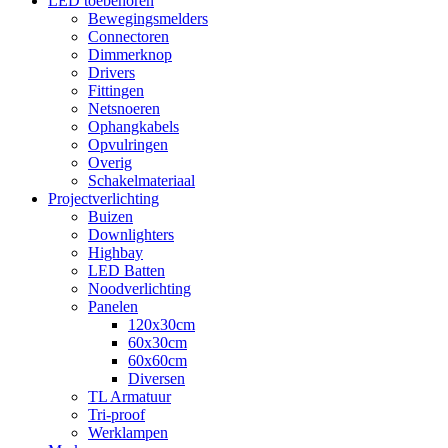
LED toebehoren
Bewegingsmelders
Connectoren
Dimmerknop
Drivers
Fittingen
Netsnoeren
Ophangkabels
Opvulringen
Overig
Schakelmateriaal
Projectverlichting
Buizen
Downlighters
Highbay
LED Batten
Noodverlichting
Panelen
120x30cm
60x30cm
60x60cm
Diversen
TL Armatuur
Tri-proof
Werklampen