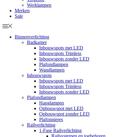
Werklampen
Merken
Sale
Binnenverlichting
Badkamer
Inbouwspots met LED
Inbouwspots Trimless
Inbouwspots zonder LED
Plafondlampen
Wandlampen
Inbouwspots
Inbouwspots met LED
Inbouwspots Trimless
Inbouwspots zonder LED
Plafondlampen
Hanglampen
Opbouwspot met LED
Opbouwspot zonder LED
Plafonnieres
Railverlichting
1-Fase Railverlichting
Railsystemen en toebehoren