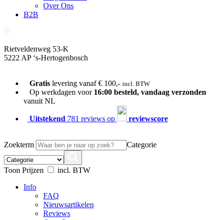
Over Ons
B2B
Rietveldenweg 53-K
5222 AP ‘s-Hertogenbosch
073-689 54 61
Gratis
levering vanaf € 100,-
incl. BTW
Op werkdagen voor
16:00 besteld, vandaag verzonden
vanuit NL
Uitstekend
781 reviews op
reviewscore
Zoekterm
Categorie
Toon Prijzen
incl. BTW
Info
FAQ
Nieuwsartikelen
Reviews