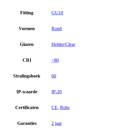
Fitting
GU10
Vormen
Rond
Glazen
Helder/Clear
CRI
>80
Stralingshoek
60
IP-waarde
IP-20
Certificaten
CE
,
Rohs
Garanties
2 jaar