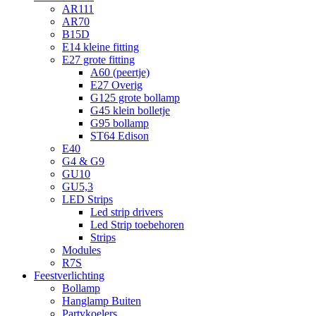
AR111
AR70
B15D
E14 kleine fitting
E27 grote fitting
A60 (peertje)
E27 Overig
G125 grote bollamp
G45 klein bolletje
G95 bollamp
ST64 Edison
E40
G4 & G9
GU10
GU5,3
LED Strips
Led strip drivers
Led Strip toebehoren
Strips
Modules
R7S
Feestverlichting
Bollamp
Hanglamp Buiten
Partykoelers