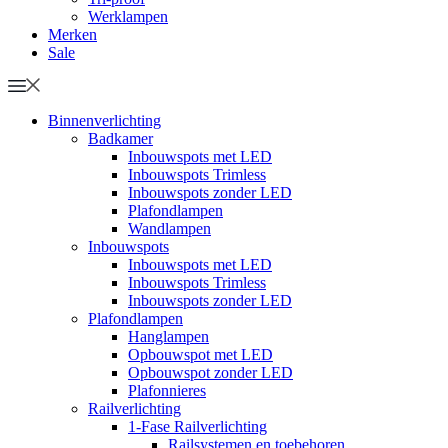
Werklampen
Merken
Sale
Binnenverlichting
Badkamer
Inbouwspots met LED
Inbouwspots Trimless
Inbouwspots zonder LED
Plafondlampen
Wandlampen
Inbouwspots
Inbouwspots met LED
Inbouwspots Trimless
Inbouwspots zonder LED
Plafondlampen
Hanglampen
Opbouwspot met LED
Opbouwspot zonder LED
Plafonnieres
Railverlichting
1-Fase Railverlichting
Railsystemen en toebehoren