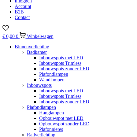
Inloggen
Account
B2B
Contact
€
0,00
0
Winkelwagen
Binnenverlichting
Badkamer
Inbouwspots met LED
Inbouwspots Trimless
Inbouwspots zonder LED
Plafondlampen
Wandlampen
Inbouwspots
Inbouwspots met LED
Inbouwspots Trimless
Inbouwspots zonder LED
Plafondlampen
Hanglampen
Opbouwspot met LED
Opbouwspot zonder LED
Plafonnieres
Railverlichting