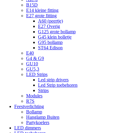
B15D
E14 kleine fitting
E27 grote fitting
A60 (peertje)
E27 Overig
G125 grote bollamp
G45 klein bolletje
G95 bollamp
ST64 Edison
E40
G4 & G9
GU10
GU5,3
LED Strips
Led strip drivers
Led Strip toebehoren
Strips
Modules
R7S
Feestverlichting
Bollamp
Hanglamp Buiten
Partykoelers
LED dimmers