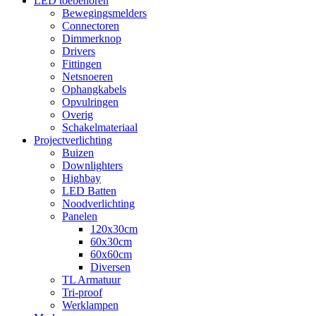
LED toebehoren
Bewegingsmelders
Connectoren
Dimmerknop
Drivers
Fittingen
Netsnoeren
Ophangkabels
Opvulringen
Overig
Schakelmateriaal
Projectverlichting
Buizen
Downlighters
Highbay
LED Batten
Noodverlichting
Panelen
120x30cm
60x30cm
60x60cm
Diversen
TL Armatuur
Tri-proof
Werklampen