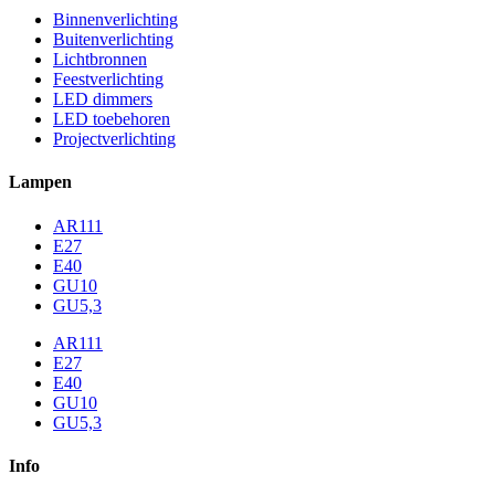
Binnenverlichting
Buitenverlichting
Lichtbronnen
Feestverlichting
LED dimmers
LED toebehoren
Projectverlichting
Lampen
AR111
E27
E40
GU10
GU5,3
AR111
E27
E40
GU10
GU5,3
Info