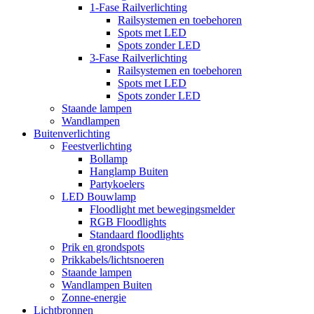
1-Fase Railverlichting
Railsystemen en toebehoren
Spots met LED
Spots zonder LED
3-Fase Railverlichting
Railsystemen en toebehoren
Spots met LED
Spots zonder LED
Staande lampen
Wandlampen
Buitenverlichting
Feestverlichting
Bollamp
Hanglamp Buiten
Partykoelers
LED Bouwlamp
Floodlight met bewegingsmelder
RGB Floodlights
Standaard floodlights
Prik en grondspots
Prikkabels/lichtsnoeren
Staande lampen
Wandlampen Buiten
Zonne-energie
Lichtbronnen