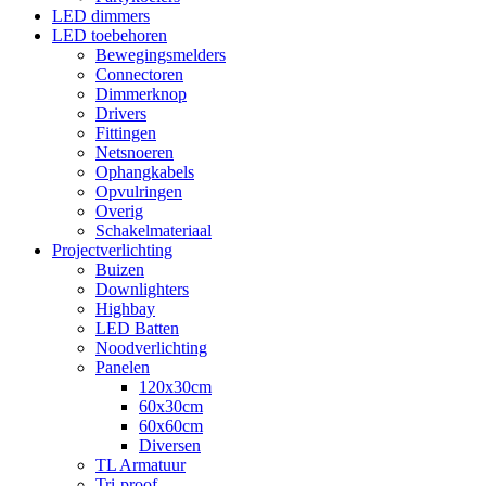
LED dimmers
LED toebehoren
Bewegingsmelders
Connectoren
Dimmerknop
Drivers
Fittingen
Netsnoeren
Ophangkabels
Opvulringen
Overig
Schakelmateriaal
Projectverlichting
Buizen
Downlighters
Highbay
LED Batten
Noodverlichting
Panelen
120x30cm
60x30cm
60x60cm
Diversen
TL Armatuur
Tri-proof