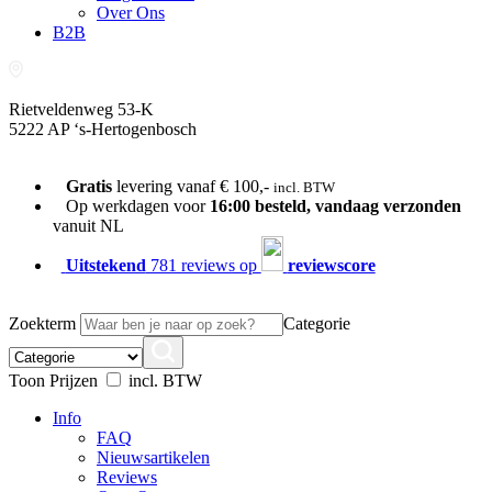
Over Ons
B2B
Rietveldenweg 53-K
5222 AP ‘s-Hertogenbosch
073-689 54 61
Gratis
levering vanaf € 100,-
incl. BTW
Op werkdagen voor
16:00 besteld, vandaag verzonden
vanuit NL
Uitstekend
781 reviews op
reviewscore
Zoekterm
Categorie
Toon Prijzen
incl. BTW
Info
FAQ
Nieuwsartikelen
Reviews