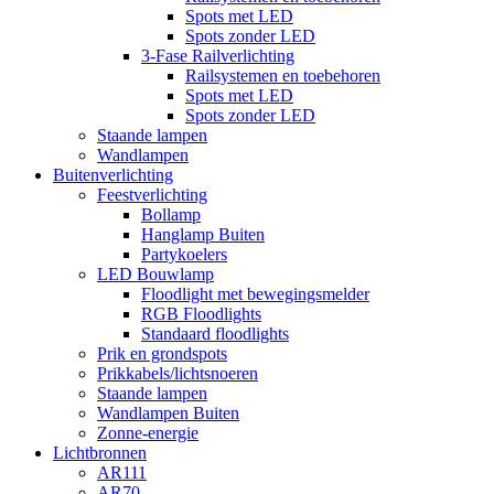
Spots met LED
Spots zonder LED
3-Fase Railverlichting
Railsystemen en toebehoren
Spots met LED
Spots zonder LED
Staande lampen
Wandlampen
Buitenverlichting
Feestverlichting
Bollamp
Hanglamp Buiten
Partykoelers
LED Bouwlamp
Floodlight met bewegingsmelder
RGB Floodlights
Standaard floodlights
Prik en grondspots
Prikkabels/lichtsnoeren
Staande lampen
Wandlampen Buiten
Zonne-energie
Lichtbronnen
AR111
AR70