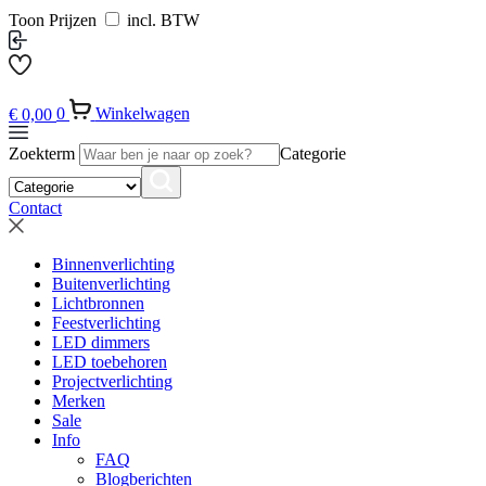
Toon Prijzen
incl. BTW
€
0,00
0
Winkelwagen
Zoekterm
Categorie
Contact
Binnenverlichting
Buitenverlichting
Lichtbronnen
Feestverlichting
LED dimmers
LED toebehoren
Projectverlichting
Merken
Sale
Info
FAQ
Blogberichten