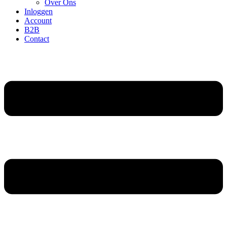
Over Ons
Inloggen
Account
B2B
Contact