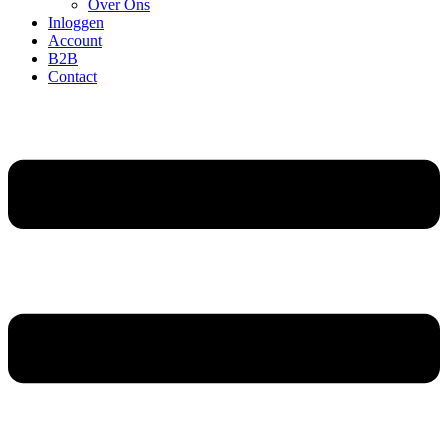
Over Ons
Inloggen
Account
B2B
Contact