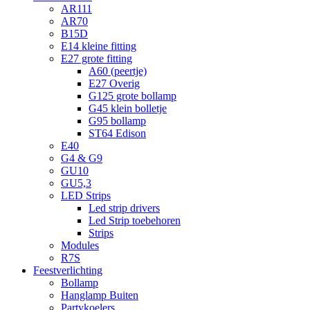
AR111
AR70
B15D
E14 kleine fitting
E27 grote fitting
A60 (peertje)
E27 Overig
G125 grote bollamp
G45 klein bolletje
G95 bollamp
ST64 Edison
E40
G4 & G9
GU10
GU5,3
LED Strips
Led strip drivers
Led Strip toebehoren
Strips
Modules
R7S
Feestverlichting
Bollamp
Hanglamp Buiten
Partykoelers