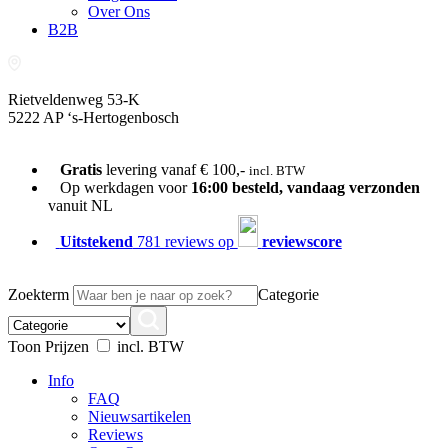
Over Ons
B2B
Rietveldenweg 53-K
5222 AP ‘s-Hertogenbosch
073-689 54 61
Gratis
levering vanaf € 100,-
incl. BTW
Op werkdagen voor
16:00 besteld, vandaag verzonden
vanuit NL
Uitstekend
781 reviews op
reviewscore
Zoekterm
Categorie
Toon Prijzen
incl. BTW
Info
FAQ
Nieuwsartikelen
Reviews