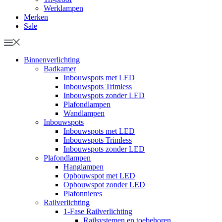
Werklampen
Merken
Sale
Binnenverlichting
Badkamer
Inbouwspots met LED
Inbouwspots Trimless
Inbouwspots zonder LED
Plafondlampen
Wandlampen
Inbouwspots
Inbouwspots met LED
Inbouwspots Trimless
Inbouwspots zonder LED
Plafondlampen
Hanglampen
Opbouwspot met LED
Opbouwspot zonder LED
Plafonnieres
Railverlichting
1-Fase Railverlichting
Railsystemen en toebehoren