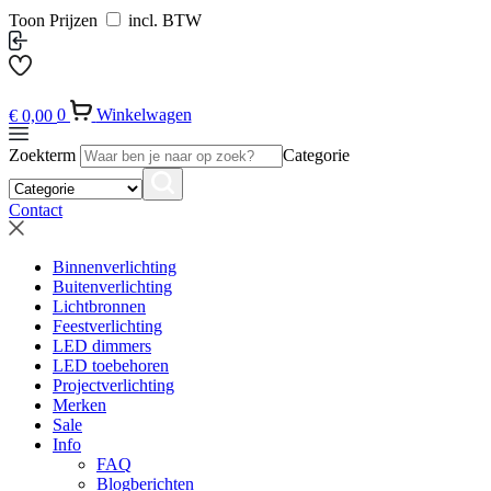
Toon Prijzen
incl. BTW
€
0,00
0
Winkelwagen
Zoekterm
Categorie
Contact
Binnenverlichting
Buitenverlichting
Lichtbronnen
Feestverlichting
LED dimmers
LED toebehoren
Projectverlichting
Merken
Sale
Info
FAQ
Blogberichten