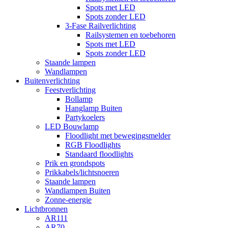
Spots met LED
Spots zonder LED
3-Fase Railverlichting
Railsystemen en toebehoren
Spots met LED
Spots zonder LED
Staande lampen
Wandlampen
Buitenverlichting
Feestverlichting
Bollamp
Hanglamp Buiten
Partykoelers
LED Bouwlamp
Floodlight met bewegingsmelder
RGB Floodlights
Standaard floodlights
Prik en grondspots
Prikkabels/lichtsnoeren
Staande lampen
Wandlampen Buiten
Zonne-energie
Lichtbronnen
AR111
AR70