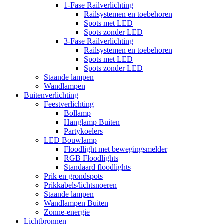
1-Fase Railverlichting
Railsystemen en toebehoren
Spots met LED
Spots zonder LED
3-Fase Railverlichting
Railsystemen en toebehoren
Spots met LED
Spots zonder LED
Staande lampen
Wandlampen
Buitenverlichting
Feestverlichting
Bollamp
Hanglamp Buiten
Partykoelers
LED Bouwlamp
Floodlight met bewegingsmelder
RGB Floodlights
Standaard floodlights
Prik en grondspots
Prikkabels/lichtsnoeren
Staande lampen
Wandlampen Buiten
Zonne-energie
Lichtbronnen