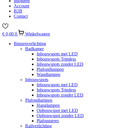
Inloggen
Account
B2B
Contact
€
0,00
0
Winkelwagen
Binnenverlichting
Badkamer
Inbouwspots met LED
Inbouwspots Trimless
Inbouwspots zonder LED
Plafondlampen
Wandlampen
Inbouwspots
Inbouwspots met LED
Inbouwspots Trimless
Inbouwspots zonder LED
Plafondlampen
Hanglampen
Opbouwspot met LED
Opbouwspot zonder LED
Plafonnieres
Railverlichting