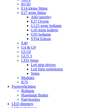
B15D
E14 kleine fitting
E27 grote fitting
A60 (peertje)
E27 Overig
G125 grote bollamp
G45 klein bolletje
G95 bollamp
ST64 Edison
E40
G4 & G9
GU10
GU5,3
LED Strips
Led strip drivers
Led Strip toebehoren
Strips
Modules
R7S
Feestverlichting
Bollamp
Hanglamp Buiten
Partykoelers
LED dimmers