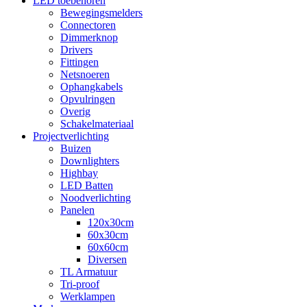
LED toebehoren
Bewegingsmelders
Connectoren
Dimmerknop
Drivers
Fittingen
Netsnoeren
Ophangkabels
Opvulringen
Overig
Schakelmateriaal
Projectverlichting
Buizen
Downlighters
Highbay
LED Batten
Noodverlichting
Panelen
120x30cm
60x30cm
60x60cm
Diversen
TL Armatuur
Tri-proof
Werklampen