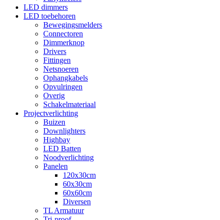
LED dimmers
LED toebehoren
Bewegingsmelders
Connectoren
Dimmerknop
Drivers
Fittingen
Netsnoeren
Ophangkabels
Opvulringen
Overig
Schakelmateriaal
Projectverlichting
Buizen
Downlighters
Highbay
LED Batten
Noodverlichting
Panelen
120x30cm
60x30cm
60x60cm
Diversen
TL Armatuur
Tri-proof