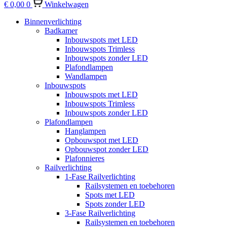
€
0,00
0
Winkelwagen
Binnenverlichting
Badkamer
Inbouwspots met LED
Inbouwspots Trimless
Inbouwspots zonder LED
Plafondlampen
Wandlampen
Inbouwspots
Inbouwspots met LED
Inbouwspots Trimless
Inbouwspots zonder LED
Plafondlampen
Hanglampen
Opbouwspot met LED
Opbouwspot zonder LED
Plafonnieres
Railverlichting
1-Fase Railverlichting
Railsystemen en toebehoren
Spots met LED
Spots zonder LED
3-Fase Railverlichting
Railsystemen en toebehoren