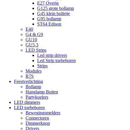
E27 Overig
G125 grote bollamp
G45 klein bolletje
G95 bollamp
ST64 Edison
E40
G4 & G9
GU10
GU5,3
LED Strips
Led strip drivers
Led Strip toebehoren
Strips
Modules
R7S
Feestverlichting
Bollamp
Hanglamp Buiten
Partykoelers
LED dimmers
LED toebehoren
Bewegingsmelders
Connectoren
Dimmerknop
Drivers