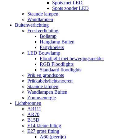
Spots met LED
Spots zonder LED
Staande lampen
Wandlampen
Buitenverlichting
Feestverlichting
Bollamp
Hanglamp Buiten
Partykoelers
LED Bouwlamp
Floodlight met bewegingsmelder
RGB Floodlights
Standaard floodlights
Prik en grondspots
Prikkabels/lichtsnoeren
Staande lampen
Wandlampen Buiten
Zonne-energie
Lichtbronnen
AR111
AR70
B15D
E14 kleine fitting
E27 grote fitting
A60 (peertje)