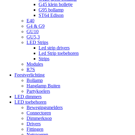
G45 klein bolletje
G95 bollamp
ST64 Edison
E40
G4 & G9
GU10
GU5,3
LED Strips
Led strip drivers
Led Strip toebehoren
Strips
Modules
R7S
Feestverlichting
Bollamp
Hanglamp Buiten
Partykoelers
LED dimmers
LED toebehoren
Bewegingsmelders
Connectoren
Dimmerknop
Drivers
Fittingen
Netsnoeren