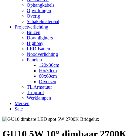
Ophangkabels
Opvulringen
Overig
Schakelmateriaal
Projectverlichting
Buizen
Downlighters
Highbay
LED Batten
Noodverlichting
Panelen
120x30cm
60x30cm
60x60cm
Diversen
TL Armatuur
Tri-proof
Werklampen
Merken
Sale
GU10 5W 10° dimbaar 2700K