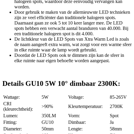
halogeen spots, waardoor deze eenvoudig vervangen kan
worden.
Door gebruik te maken van de allernieuwste LED technieken
zijn ze veel efficiënter dan traditionele halogeen spots.
Daarnaast gaan ze ook 5 tot 10 keer langer mee. De LED
spots hebben een verwacht aantal branduren van 40.000. Bij
een traditionele halogeen spot is dit 4.000.
De lichtkleur van de LED Spots van Xtra Warm Led is zoals
de naam aangeeft extra warm, wat zorgt voor een warme sfeer
in elke ruimte waar de lamp wordt gebruikt.
Doordat de LED Spots ook te dimmen zijn kan de sfeer in
elke ruimte naar eigen behoefte worden aangepast.
Details GU10 5W 10° dimbaar 2300K:
Wattage:
5W
Voltage:
85-265V
CRI
>90%
Kleurtemperatuur:
2700K
(kleurechtheid):
Lumen:
350LM
Vorm:
Spot
Fitting:
GU10
Dimbaar:
Ja
Diameter:
50mm
Lengte:
58mm