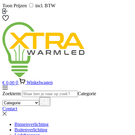
Toon Prijzen
incl. BTW
€
0,00
0
Winkelwagen
Zoekterm
Categorie
Contact
Binnenverlichting
Buitenverlichting