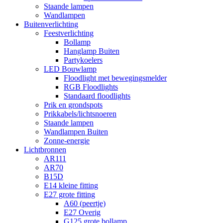
Staande lampen
Wandlampen
Buitenverlichting
Feestverlichting
Bollamp
Hanglamp Buiten
Partykoelers
LED Bouwlamp
Floodlight met bewegingsmelder
RGB Floodlights
Standaard floodlights
Prik en grondspots
Prikkabels/lichtsnoeren
Staande lampen
Wandlampen Buiten
Zonne-energie
Lichtbronnen
AR111
AR70
B15D
E14 kleine fitting
E27 grote fitting
A60 (peertje)
E27 Overig
G125 grote bollamp