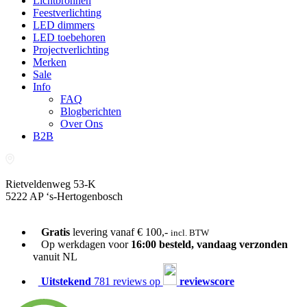
Lichtbronnen
Feestverlichting
LED dimmers
LED toebehoren
Projectverlichting
Merken
Sale
Info
FAQ
Blogberichten
Over Ons
B2B
Rietveldenweg 53-K
5222 AP ‘s-Hertogenbosch
073-689 54 61
Gratis
levering vanaf € 100,-
incl. BTW
Op werkdagen voor
16:00 besteld, vandaag verzonden
vanuit NL
Uitstekend
781 reviews op
reviewscore