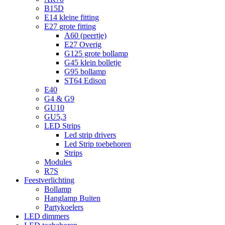
B15D
E14 kleine fitting
E27 grote fitting
A60 (peertje)
E27 Overig
G125 grote bollamp
G45 klein bolletje
G95 bollamp
ST64 Edison
E40
G4 & G9
GU10
GU5,3
LED Strips
Led strip drivers
Led Strip toebehoren
Strips
Modules
R7S
Feestverlichting
Bollamp
Hanglamp Buiten
Partykoelers
LED dimmers