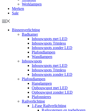
Werklampen
Merken
Sale
Binnenverlichting
Badkamer
Inbouwspots met LED
Inbouwspots Trimless
Inbouwspots zonder LED
Plafondlampen
Wandlampen
Inbouwspots
Inbouwspots met LED
Inbouwspots Trimless
Inbouwspots zonder LED
Plafondlampen
Hanglampen
Opbouwspot met LED
Opbouwspot zonder LED
Plafonnieres
Railverlichting
1-Fase Railverlichting
Railsystemen en toebehoren