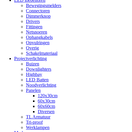
LED toebehoren
Bewegingsmelders
Connectoren
Dimmerknop
Drivers
Fittingen
Netsnoeren
Ophangkabels
Opvulringen
Overig
Schakelmateriaal
Projectverlichting
Buizen
Downlighters
Highbay
LED Batten
Noodverlichting
Panelen
120x30cm
60x30cm
60x60cm
Diversen
TL Armatuur
Tri-proof
Werklampen