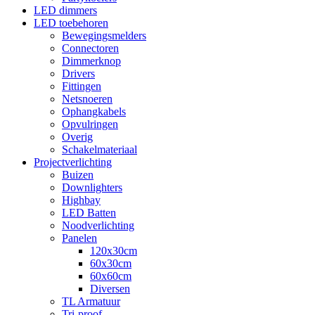
LED dimmers
LED toebehoren
Bewegingsmelders
Connectoren
Dimmerknop
Drivers
Fittingen
Netsnoeren
Ophangkabels
Opvulringen
Overig
Schakelmateriaal
Projectverlichting
Buizen
Downlighters
Highbay
LED Batten
Noodverlichting
Panelen
120x30cm
60x30cm
60x60cm
Diversen
TL Armatuur
Tri-proof