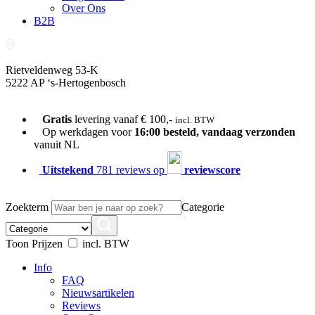
Over Ons
B2B
Rietveldenweg 53-K
5222 AP ‘s-Hertogenbosch
073-689 54 61
Gratis
levering vanaf € 100,-
incl. BTW
Op werkdagen voor
16:00 besteld, vandaag verzonden
vanuit NL
Uitstekend
781 reviews op
reviewscore
Zoekterm
Categorie
Toon Prijzen
incl. BTW
Info
FAQ
Nieuwsartikelen
Reviews