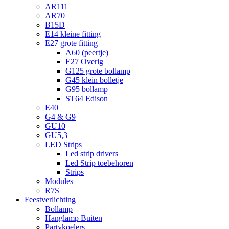
AR111
AR70
B15D
E14 kleine fitting
E27 grote fitting
A60 (peertje)
E27 Overig
G125 grote bollamp
G45 klein bolletje
G95 bollamp
ST64 Edison
E40
G4 & G9
GU10
GU5,3
LED Strips
Led strip drivers
Led Strip toebehoren
Strips
Modules
R7S
Feestverlichting
Bollamp
Hanglamp Buiten
Partykoelers