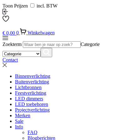
Toon Prijzen
incl. BTW
€
0,00
0
Winkelwagen
Zoekterm
Categorie
Contact
Binnenverlichting
Buitenverlichting
Lichtbronnen
Feestverlichting
LED dimmers
LED toebehoren
Projectverlichting
Merken
Sale
Info
FAQ
Blogberichten