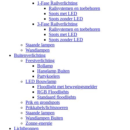
1-Fase Railverlichting
Railsystemen en toebehoren
Spots met LED
Spots zonder LED
3-Fase Railverlichting
Railsystemen en toebehoren
Spots met LED
Spots zonder LED
Staande lampen
Wandlampen
Buitenverlichting
Feestverlichting
Bollamp
Hanglamp Buiten
Partykoelers
LED Bouwlamp
Floodlight met bewegingsmelder
RGB Floodlights
Standaard floodlights
Prik en grondspots
Prikkabels/lichtsnoeren
Staande lampen
Wandlampen Buiten
Zonne-energie
Lichtbronnen