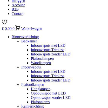
Inloggen
Account
B2B
Contact
€
0,00
0
Winkelwagen
Binnenverlichting
Badkamer
Inbouwspots met LED
Inbouwspots Trimless
Inbouwspots zonder LED
Plafondlampen
Wandlampen
Inbouwspots
Inbouwspots met LED
Inbouwspots Trimless
Inbouwspots zonder LED
Plafondlampen
Hanglampen
Opbouwspot met LED
Opbouwspot zonder LED
Plafonnieres
Railverlichting