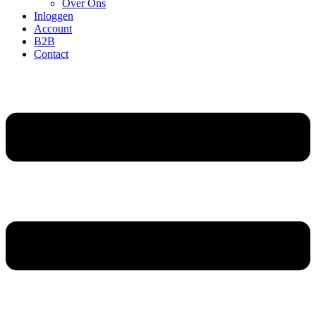
Over Ons
Inloggen
Account
B2B
Contact