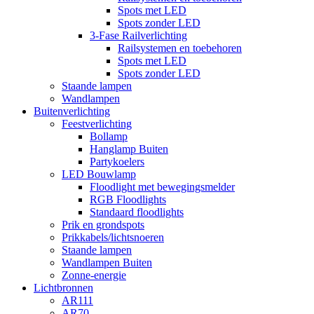
Spots met LED
Spots zonder LED
3-Fase Railverlichting
Railsystemen en toebehoren
Spots met LED
Spots zonder LED
Staande lampen
Wandlampen
Buitenverlichting
Feestverlichting
Bollamp
Hanglamp Buiten
Partykoelers
LED Bouwlamp
Floodlight met bewegingsmelder
RGB Floodlights
Standaard floodlights
Prik en grondspots
Prikkabels/lichtsnoeren
Staande lampen
Wandlampen Buiten
Zonne-energie
Lichtbronnen
AR111
AR70