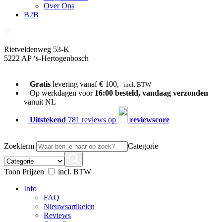
Over Ons
B2B
Rietveldenweg 53-K
5222 AP ‘s-Hertogenbosch
073-689 54 61
Gratis
levering vanaf € 100,-
incl. BTW
Op werkdagen voor
16:00 besteld, vandaag verzonden
vanuit NL
Uitstekend
781 reviews op
reviewscore
Zoekterm
Categorie
Toon Prijzen
incl. BTW
Info
FAQ
Nieuwsartikelen
Reviews