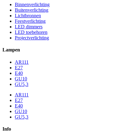
Binnenverlichting
Buitenverlichting
Lichtbronnen
Feestverlichting
LED dimmers
LED toebehoren
Projectverlichting
Lampen
AR111
E27
E40
GU10
GU5,3
AR111
E27
E40
GU10
GU5,3
Info