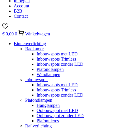
Inloggen
Account
B2B
Contact
€
0,00
0
Winkelwagen
Binnenverlichting
Badkamer
Inbouwspots met LED
Inbouwspots Trimless
Inbouwspots zonder LED
Plafondlampen
Wandlampen
Inbouwspots
Inbouwspots met LED
Inbouwspots Trimless
Inbouwspots zonder LED
Plafondlampen
Hanglampen
Opbouwspot met LED
Opbouwspot zonder LED
Plafonnieres
Railverlichting