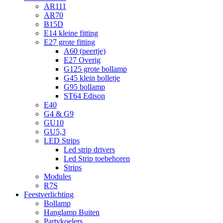
AR111
AR70
B15D
E14 kleine fitting
E27 grote fitting
A60 (peertje)
E27 Overig
G125 grote bollamp
G45 klein bolletje
G95 bollamp
ST64 Edison
E40
G4 & G9
GU10
GU5,3
LED Strips
Led strip drivers
Led Strip toebehoren
Strips
Modules
R7S
Feestverlichting
Bollamp
Hanglamp Buiten
Partykoelers