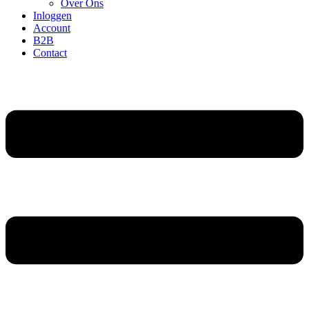
Over Ons
Inloggen
Account
B2B
Contact