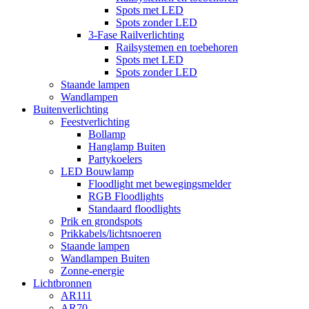
Spots met LED
Spots zonder LED
3-Fase Railverlichting
Railsystemen en toebehoren
Spots met LED
Spots zonder LED
Staande lampen
Wandlampen
Buitenverlichting
Feestverlichting
Bollamp
Hanglamp Buiten
Partykoelers
LED Bouwlamp
Floodlight met bewegingsmelder
RGB Floodlights
Standaard floodlights
Prik en grondspots
Prikkabels/lichtsnoeren
Staande lampen
Wandlampen Buiten
Zonne-energie
Lichtbronnen
AR111
AR70