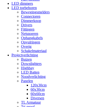
LED dimmers
LED toebehoren
Bewegingsmelders
Connectoren
Dimmerknop
Drivers
Fittingen
Netsnoeren
Ophangkabels
Opvulringen
Overig
Schakelmateriaal
Projectverlichting
Buizen
Downlighters
Highbay
LED Batten
Noodverlichting
Panelen
120x30cm
60x30cm
60x60cm
Diversen
TL Armatuur
Tri-proof