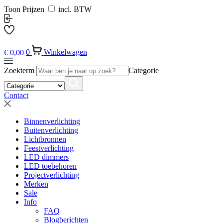
Toon Prijzen
incl. BTW
€
0,00
0
Winkelwagen
Zoekterm
Categorie
Contact
Binnenverlichting
Buitenverlichting
Lichtbronnen
Feestverlichting
LED dimmers
LED toebehoren
Projectverlichting
Merken
Sale
Info
FAQ
Blogberichten