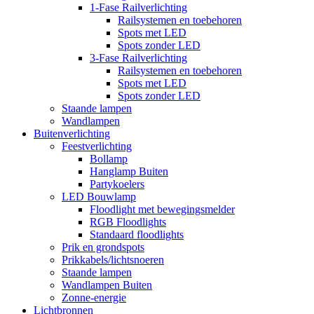
1-Fase Railverlichting
Railsystemen en toebehoren
Spots met LED
Spots zonder LED
3-Fase Railverlichting
Railsystemen en toebehoren
Spots met LED
Spots zonder LED
Staande lampen
Wandlampen
Buitenverlichting
Feestverlichting
Bollamp
Hanglamp Buiten
Partykoelers
LED Bouwlamp
Floodlight met bewegingsmelder
RGB Floodlights
Standaard floodlights
Prik en grondspots
Prikkabels/lichtsnoeren
Staande lampen
Wandlampen Buiten
Zonne-energie
Lichtbronnen