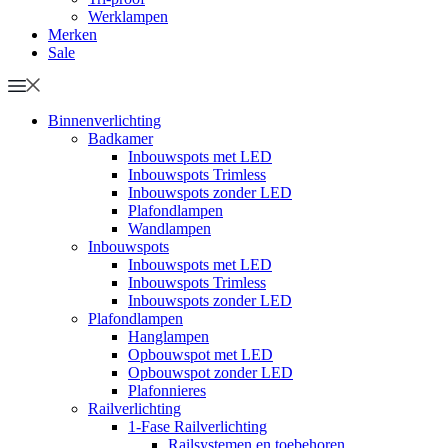
Werklampen
Merken
Sale
Binnenverlichting
Badkamer
Inbouwspots met LED
Inbouwspots Trimless
Inbouwspots zonder LED
Plafondlampen
Wandlampen
Inbouwspots
Inbouwspots met LED
Inbouwspots Trimless
Inbouwspots zonder LED
Plafondlampen
Hanglampen
Opbouwspot met LED
Opbouwspot zonder LED
Plafonnieres
Railverlichting
1-Fase Railverlichting
Railsystemen en toebehoren