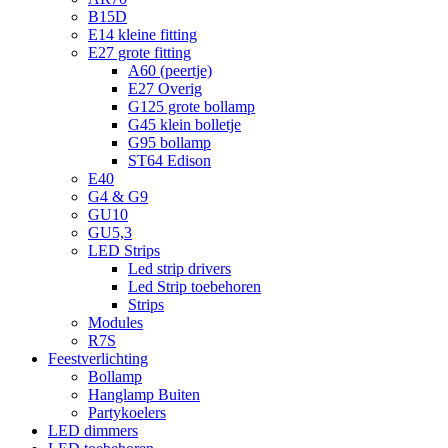
B15D
E14 kleine fitting
E27 grote fitting
A60 (peertje)
E27 Overig
G125 grote bollamp
G45 klein bolletje
G95 bollamp
ST64 Edison
E40
G4 & G9
GU10
GU5,3
LED Strips
Led strip drivers
Led Strip toebehoren
Strips
Modules
R7S
Feestverlichting
Bollamp
Hanglamp Buiten
Partykoelers
LED dimmers