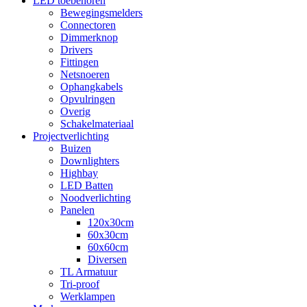
LED toebehoren
Bewegingsmelders
Connectoren
Dimmerknop
Drivers
Fittingen
Netsnoeren
Ophangkabels
Opvulringen
Overig
Schakelmateriaal
Projectverlichting
Buizen
Downlighters
Highbay
LED Batten
Noodverlichting
Panelen
120x30cm
60x30cm
60x60cm
Diversen
TL Armatuur
Tri-proof
Werklampen