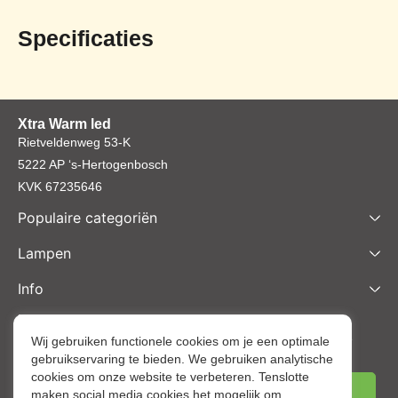
Specificaties
Xtra Warm led
Rietveldenweg 53-K
5222 AP ‘s-Hertogenbosch
KVK 67235646
Populaire categoriën
Lampen
Info
Nieuwsbrief inschrijven
Schrijf je nu in voor onze nieuwsbrief en ontvang het laatste
Wij gebruiken functionele cookies om je een optimale
gebruikservaring te bieden. We gebruiken analytische
nieuws en aantrekkelijke korting via de mail.
cookies om onze website te verbeteren. Tenslotte
maken social media cookies het mogelijk om