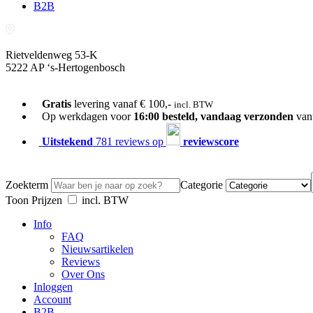
B2B
Rietveldenweg 53-K
5222 AP ‘s-Hertogenbosch
073-689 54 61
Gratis
levering vanaf € 100,-
incl. BTW
Op werkdagen voor
16:00 besteld, vandaag verzonden
van
Uitstekend
781 reviews op
reviewscore
Zoekterm
Categorie
Toon Prijzen
incl. BTW
Info
FAQ
Nieuwsartikelen
Reviews
Over Ons
Inloggen
Account
B2B