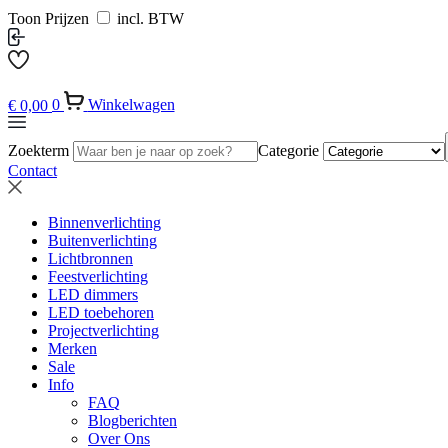
Toon Prijzen
incl. BTW
€
0,00
0
Winkelwagen
Zoekterm
Categorie
Contact
Binnenverlichting
Buitenverlichting
Lichtbronnen
Feestverlichting
LED dimmers
LED toebehoren
Projectverlichting
Merken
Sale
Info
FAQ
Blogberichten
Over Ons