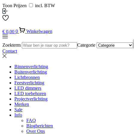
Toon Prijzen
incl. BTW
€
0,00
0
Winkelwagen
Zoekterm
Categorie
Contact
Binnenverlichting
Buitenverlichting
Lichtbronnen
Feestverlichting
LED dimmers
LED toebehoren
Projectverlichting
Merken
Sale
Info
FAQ
Blogberichten
Over Ons