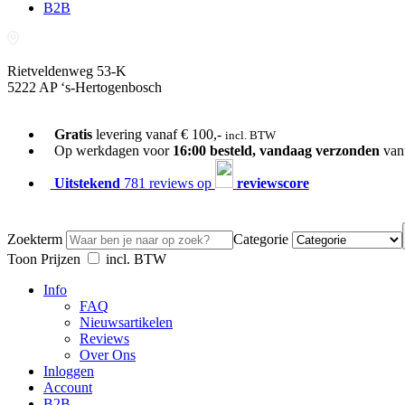
B2B
Rietveldenweg 53-K
5222 AP ‘s-Hertogenbosch
073-689 54 61
Gratis
levering vanaf € 100,-
incl. BTW
Op werkdagen voor
16:00 besteld, vandaag verzonden
van
Uitstekend
781 reviews op
reviewscore
Zoekterm
Categorie
Toon Prijzen
incl. BTW
Info
FAQ
Nieuwsartikelen
Reviews
Over Ons
Inloggen
Account
B2B