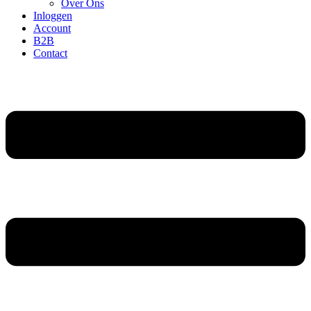
Over Ons
Inloggen
Account
B2B
Contact