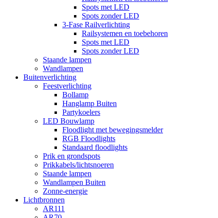
Spots met LED
Spots zonder LED
3-Fase Railverlichting
Railsystemen en toebehoren
Spots met LED
Spots zonder LED
Staande lampen
Wandlampen
Buitenverlichting
Feestverlichting
Bollamp
Hanglamp Buiten
Partykoelers
LED Bouwlamp
Floodlight met bewegingsmelder
RGB Floodlights
Standaard floodlights
Prik en grondspots
Prikkabels/lichtsnoeren
Staande lampen
Wandlampen Buiten
Zonne-energie
Lichtbronnen
AR111
AR70