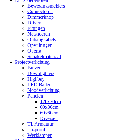
LED toebehoren
Bewegingsmelders
Connectoren
Dimmerknop
Drivers
Fittingen
Netsnoeren
Ophangkabels
Opvulringen
Overig
Schakelmateriaal
Projectverlichting
Buizen
Downlighters
Highbay
LED Batten
Noodverlichting
Panelen
120x30cm
60x30cm
60x60cm
Diversen
TL Armatuur
Tri-proof
Werklampen