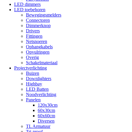
LED dimmers
LED toebehoren
Bewegingsmelders
Connectoren
Dimmerknop
Drivers
Fittingen
Netsnoeren
Ophangkabels
Opvulringen
Overig
Schakelmateriaal
Projectverlichting
Buizen
Downlighters
Highbay
LED Batten
Noodverlichting
Panelen
120x30cm
60x30cm
60x60cm
Diversen
TL Armatuur
Tri-proof