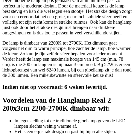
Deze moderne hanglamp is gemaakt van aluminium en past zo
perfect in je moderne design. Door de materiaal keuze is de lamp
best stevig en kan die wel tegen een stootje. Het strakke design zorgt
voor een ervoor dat het een grote, maar toch subtiele sfeer heeft en
volledig tot zijn recht komt in strakke ruimtes. Ook kan de hanglamp
juist ook door het strakke design rust brengen naar drukkere
omgevingen en is dus toe te passen in veel verschillende stijlen.
De lamp is dimbaar van 2200K tot 2700K. Het dimmen gaat
volgens het dim to warm principe, hoe zachter de lamp, hoe warmer
de kleur. Zo kun je fijn zelf de sfeer bepalen voor ieder moment.
Verder heeft de lamp een maximale hoogte van 145 cm (min. 78
cm), is die 200 cm lang en is hij maar 3 cm breed. Bij 52W is er een
lichtopbrengst van wel 6240 lumen, bij een gloeilamp zit je dan rond
de 300 lumen. Een milieubewuste en sfeervolle keuze dus!
Indien niet op voorraad: 6 weken levertijd.
Voordelen van de Hanglamp Real 2
200x3cm 2200-2700K dimbaar wit:
In tegenstelling tot de traditionele gloeilamp geven de LED
lampen slechts weinig warmte af.
Het is een erg strak design en past bij bijna alle stijlen.