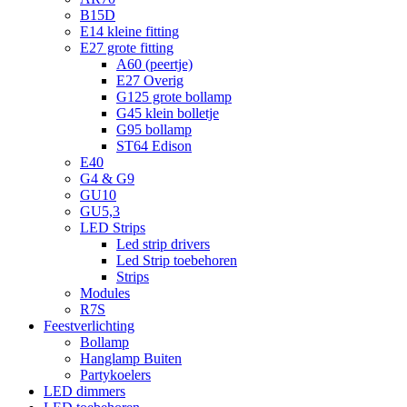
B15D
E14 kleine fitting
E27 grote fitting
A60 (peertje)
E27 Overig
G125 grote bollamp
G45 klein bolletje
G95 bollamp
ST64 Edison
E40
G4 & G9
GU10
GU5,3
LED Strips
Led strip drivers
Led Strip toebehoren
Strips
Modules
R7S
Feestverlichting
Bollamp
Hanglamp Buiten
Partykoelers
LED dimmers