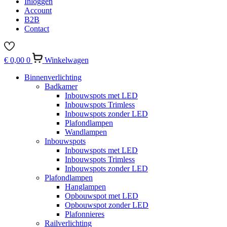
Inloggen
Account
B2B
Contact
€
0,00
0
Winkelwagen
Binnenverlichting
Badkamer
Inbouwspots met LED
Inbouwspots Trimless
Inbouwspots zonder LED
Plafondlampen
Wandlampen
Inbouwspots
Inbouwspots met LED
Inbouwspots Trimless
Inbouwspots zonder LED
Plafondlampen
Hanglampen
Opbouwspot met LED
Opbouwspot zonder LED
Plafonnieres
Railverlichting