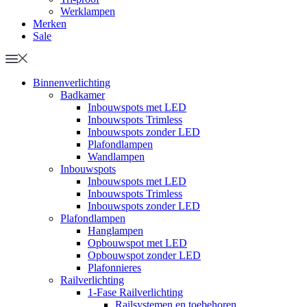
Werklampen
Merken
Sale
Binnenverlichting
Badkamer
Inbouwspots met LED
Inbouwspots Trimless
Inbouwspots zonder LED
Plafondlampen
Wandlampen
Inbouwspots
Inbouwspots met LED
Inbouwspots Trimless
Inbouwspots zonder LED
Plafondlampen
Hanglampen
Opbouwspot met LED
Opbouwspot zonder LED
Plafonnieres
Railverlichting
1-Fase Railverlichting
Railsystemen en toebehoren