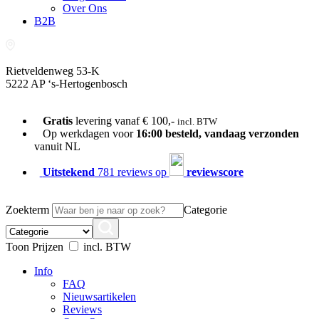
Over Ons
B2B
Rietveldenweg 53-K
5222 AP ‘s-Hertogenbosch
073-689 54 61
Gratis
levering vanaf € 100,-
incl. BTW
Op werkdagen voor
16:00 besteld, vandaag verzonden
vanuit NL
Uitstekend
781 reviews op
reviewscore
Zoekterm
Categorie
Toon Prijzen
incl. BTW
Info
FAQ
Nieuwsartikelen
Reviews