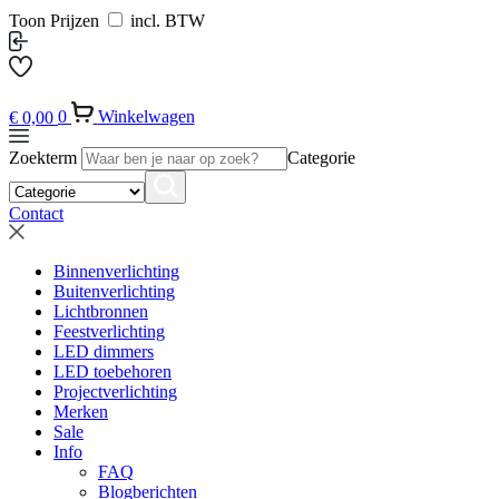
Toon Prijzen
incl. BTW
€
0,00
0
Winkelwagen
Zoekterm
Categorie
Contact
Binnenverlichting
Buitenverlichting
Lichtbronnen
Feestverlichting
LED dimmers
LED toebehoren
Projectverlichting
Merken
Sale
Info
FAQ
Blogberichten