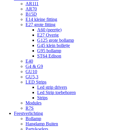
AR111
AR70
B15D
E14 kleine fitting
E27 grote fitting
A60 (peertje)
E27 Overig
G125 grote bollamp
G45 klein bolletje
G95 bollamp
ST64 Edison
E40
G4 & G9
GU10
GU5,3
LED Strips
Led strip drivers
Led Strip toebehoren
Strips
Modules
R7S
Feestverlichting
Bollamp
Hanglamp Buiten
Partykoelers