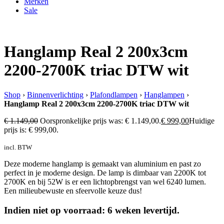
Merken
Sale
Hanglamp Real 2 200x3cm
2200-2700K triac DTW wit
Shop
›
Binnenverlichting
›
Plafondlampen
›
Hanglampen
›
Hanglamp Real 2 200x3cm 2200-2700K triac DTW wit
€
1.149,00
Oorspronkelijke prijs was: € 1.149,00.
€
999,00
Huidige
prijs is: € 999,00.
incl. BTW
Deze moderne hanglamp is gemaakt van aluminium en past zo
perfect in je moderne design. De lamp is dimbaar van 2200K tot
2700K en bij 52W is er een lichtopbrengst van wel 6240 lumen.
Een milieubewuste en sfeervolle keuze dus!
Indien niet op voorraad: 6 weken levertijd.