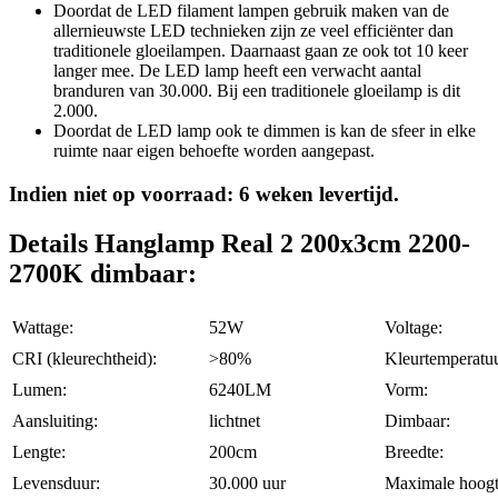
Doordat de LED filament lampen gebruik maken van de
allernieuwste LED technieken zijn ze veel efficiënter dan
traditionele gloeilampen. Daarnaast gaan ze ook tot 10 keer
langer mee. De LED lamp heeft een verwacht aantal
branduren van 30.000. Bij een traditionele gloeilamp is dit
2.000.
Doordat de LED lamp ook te dimmen is kan de sfeer in elke
ruimte naar eigen behoefte worden aangepast.
Indien niet op voorraad: 6 weken levertijd.
Details Hanglamp Real 2 200x3cm 2200-
2700K dimbaar:
Wattage:
52W
Voltage:
CRI (kleurechtheid):
>80%
Kleurtemperatuu
Lumen:
6240LM
Vorm:
Aansluiting:
lichtnet
Dimbaar:
Lengte:
200cm
Breedte:
Levensduur:
30.000 uur
Maximale hoogt