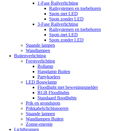
1-Fase Railverlichting
Railsystemen en toebehoren
Spots met LED
Spots zonder LED
3-Fase Railverlichting
Railsystemen en toebehoren
Spots met LED
Spots zonder LED
Staande lampen
Wandlampen
Buitenverlichting
Feestverlichting
Bollamp
Hanglamp Buiten
Partykoelers
LED Bouwlamp
Floodlight met bewegingsmelder
RGB Floodlights
Standaard floodlights
Prik en grondspots
Prikkabels/lichtsnoeren
Staande lampen
Wandlampen Buiten
Zonne-energie
Lichtbronnen