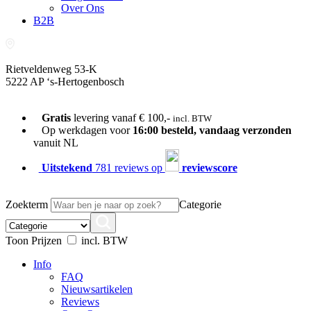
Over Ons
B2B
Rietveldenweg 53-K
5222 AP ‘s-Hertogenbosch
073-689 54 61
Gratis
levering vanaf € 100,-
incl. BTW
Op werkdagen voor
16:00 besteld, vandaag verzonden
vanuit NL
Uitstekend
781 reviews op
reviewscore
Zoekterm
Categorie
Toon Prijzen
incl. BTW
Info
FAQ
Nieuwsartikelen
Reviews