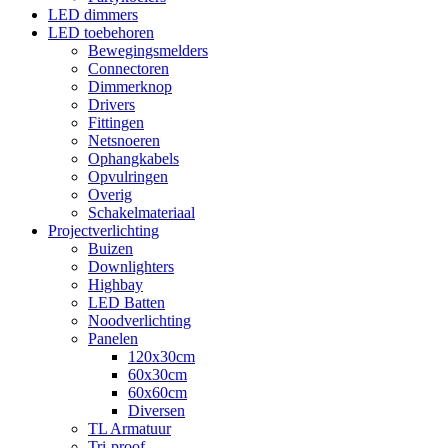
LED dimmers
LED toebehoren
Bewegingsmelders
Connectoren
Dimmerknop
Drivers
Fittingen
Netsnoeren
Ophangkabels
Opvulringen
Overig
Schakelmateriaal
Projectverlichting
Buizen
Downlighters
Highbay
LED Batten
Noodverlichting
Panelen
120x30cm
60x30cm
60x60cm
Diversen
TL Armatuur
Tri-proof