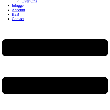
Over Ons
Inloggen
Account
B2B
Contact