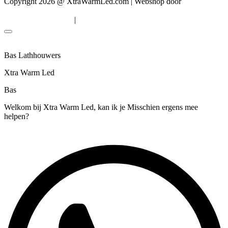
Copyright 2026 @ XtraWarmLed.com | Webshop door
BEWISE
Solutions
|
Algemene voorwaarden
Privacyverklaring
Bas Lathhouwers
Xtra Warm Led
Bas
Welkom bij Xtra Warm Led, kan ik je Misschien ergens mee
helpen?