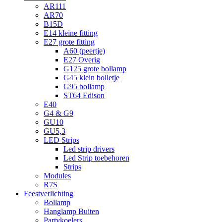
AR111
AR70
B15D
E14 kleine fitting
E27 grote fitting
A60 (peertje)
E27 Overig
G125 grote bollamp
G45 klein bolletje
G95 bollamp
ST64 Edison
E40
G4 & G9
GU10
GU5,3
LED Strips
Led strip drivers
Led Strip toebehoren
Strips
Modules
R7S
Feestverlichting
Bollamp
Hanglamp Buiten
Partykoelers