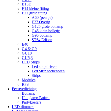
B15D
E14 kleine fitting
E27 grote fitting
A60 (peertje)
E27 Overig
G125 grote bollamp
G45 klein bolletje
G95 bollamp
ST64 Edison
E40
G4 & G9
GU10
GU5,3
LED Strips
Led strip drivers
Led Strip toebehoren
Strips
Modules
R7S
Feestverlichting
Bollamp
Hanglamp Buiten
Partykoelers
LED dimmers