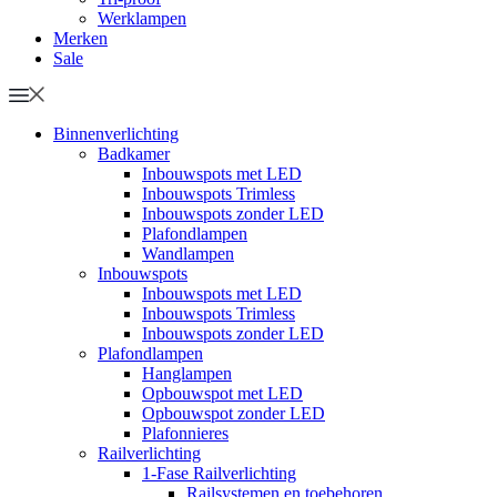
Werklampen
Merken
Sale
Binnenverlichting
Badkamer
Inbouwspots met LED
Inbouwspots Trimless
Inbouwspots zonder LED
Plafondlampen
Wandlampen
Inbouwspots
Inbouwspots met LED
Inbouwspots Trimless
Inbouwspots zonder LED
Plafondlampen
Hanglampen
Opbouwspot met LED
Opbouwspot zonder LED
Plafonnieres
Railverlichting
1-Fase Railverlichting
Railsystemen en toebehoren