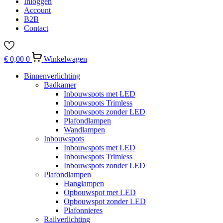
Inloggen
Account
B2B
Contact
€
0,00
0
Winkelwagen
Binnenverlichting
Badkamer
Inbouwspots met LED
Inbouwspots Trimless
Inbouwspots zonder LED
Plafondlampen
Wandlampen
Inbouwspots
Inbouwspots met LED
Inbouwspots Trimless
Inbouwspots zonder LED
Plafondlampen
Hanglampen
Opbouwspot met LED
Opbouwspot zonder LED
Plafonnieres
Railverlichting