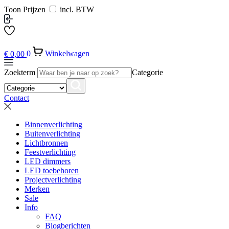
Toon Prijzen
incl. BTW
€
0,00
0
Winkelwagen
Zoekterm
Categorie
Contact
Binnenverlichting
Buitenverlichting
Lichtbronnen
Feestverlichting
LED dimmers
LED toebehoren
Projectverlichting
Merken
Sale
Info
FAQ
Blogberichten