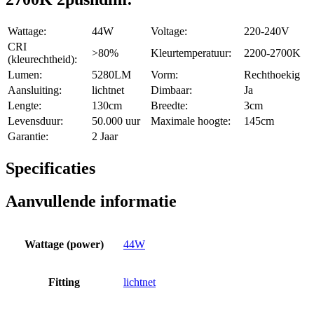
Wattage:
44W
Voltage:
220-240V
CRI
>80%
Kleurtemperatuur:
2200-2700K
(kleurechtheid):
Lumen:
5280LM
Vorm:
Rechthoekig
Aansluiting:
lichtnet
Dimbaar:
Ja
Lengte:
130cm
Breedte:
3cm
Levensduur:
50.000 uur
Maximale hoogte:
145cm
Garantie:
2 Jaar
Specificaties
Aanvullende informatie
Wattage (power)
44W
Fitting
lichtnet