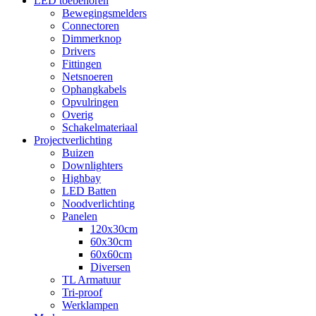
LED toebehoren
Bewegingsmelders
Connectoren
Dimmerknop
Drivers
Fittingen
Netsnoeren
Ophangkabels
Opvulringen
Overig
Schakelmateriaal
Projectverlichting
Buizen
Downlighters
Highbay
LED Batten
Noodverlichting
Panelen
120x30cm
60x30cm
60x60cm
Diversen
TL Armatuur
Tri-proof
Werklampen