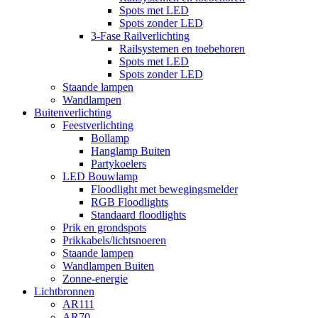
Spots met LED
Spots zonder LED
3-Fase Railverlichting
Railsystemen en toebehoren
Spots met LED
Spots zonder LED
Staande lampen
Wandlampen
Buitenverlichting
Feestverlichting
Bollamp
Hanglamp Buiten
Partykoelers
LED Bouwlamp
Floodlight met bewegingsmelder
RGB Floodlights
Standaard floodlights
Prik en grondspots
Prikkabels/lichtsnoeren
Staande lampen
Wandlampen Buiten
Zonne-energie
Lichtbronnen
AR111
AR70