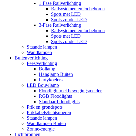
1-Fase Railverlichting
Railsystemen en toebehoren
Spots met LED
Spots zonder LED
3-Fase Railverlichting
Railsystemen en toebehoren
Spots met LED
Spots zonder LED
Staande lampen
Wandlampen
Buitenverlichting
Feestverlichting
Bollamp
Hanglamp Buiten
Partykoelers
LED Bouwlamp
Floodlight met bewegingsmelder
RGB Floodlights
Standaard floodlights
Prik en grondspots
Prikkabels/lichtsnoeren
Staande lampen
Wandlampen Buiten
Zonne-energie
Lichtbronnen