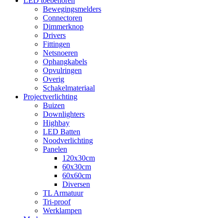
LED toebehoren
Bewegingsmelders
Connectoren
Dimmerknop
Drivers
Fittingen
Netsnoeren
Ophangkabels
Opvulringen
Overig
Schakelmateriaal
Projectverlichting
Buizen
Downlighters
Highbay
LED Batten
Noodverlichting
Panelen
120x30cm
60x30cm
60x60cm
Diversen
TL Armatuur
Tri-proof
Werklampen