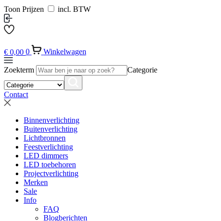
Toon Prijzen
incl. BTW
€
0,00
0
Winkelwagen
Zoekterm
Categorie
Contact
Binnenverlichting
Buitenverlichting
Lichtbronnen
Feestverlichting
LED dimmers
LED toebehoren
Projectverlichting
Merken
Sale
Info
FAQ
Blogberichten