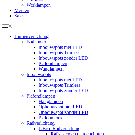
Werklampen
Merken
Sale
Binnenverlichting
Badkamer
Inbouwspots met LED
Inbouwspots Trimless
Inbouwspots zonder LED
Plafondlampen
Wandlampen
Inbouwspots
Inbouwspots met LED
Inbouwspots Trimless
Inbouwspots zonder LED
Plafondlampen
Hanglampen
Opbouwspot met LED
Opbouwspot zonder LED
Plafonnieres
Railverlichting
1-Fase Railverlichting
Railsystemen en toebehoren