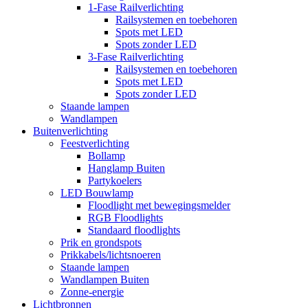
1-Fase Railverlichting
Railsystemen en toebehoren
Spots met LED
Spots zonder LED
3-Fase Railverlichting
Railsystemen en toebehoren
Spots met LED
Spots zonder LED
Staande lampen
Wandlampen
Buitenverlichting
Feestverlichting
Bollamp
Hanglamp Buiten
Partykoelers
LED Bouwlamp
Floodlight met bewegingsmelder
RGB Floodlights
Standaard floodlights
Prik en grondspots
Prikkabels/lichtsnoeren
Staande lampen
Wandlampen Buiten
Zonne-energie
Lichtbronnen