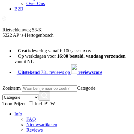
Over Ons
B2B
Rietveldenweg 53-K
5222 AP ‘s-Hertogenbosch
073-689 54 61
Gratis
levering vanaf € 100,-
incl. BTW
Op werkdagen voor
16:00 besteld, vandaag verzonden
vanuit NL
Uitstekend
781 reviews op
reviewscore
Zoekterm
Categorie
Toon Prijzen
incl. BTW
Info
FAQ
Nieuwsartikelen
Reviews