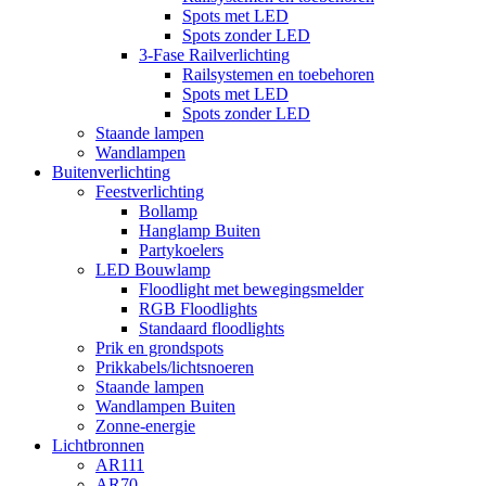
Spots met LED
Spots zonder LED
3-Fase Railverlichting
Railsystemen en toebehoren
Spots met LED
Spots zonder LED
Staande lampen
Wandlampen
Buitenverlichting
Feestverlichting
Bollamp
Hanglamp Buiten
Partykoelers
LED Bouwlamp
Floodlight met bewegingsmelder
RGB Floodlights
Standaard floodlights
Prik en grondspots
Prikkabels/lichtsnoeren
Staande lampen
Wandlampen Buiten
Zonne-energie
Lichtbronnen
AR111
AR70