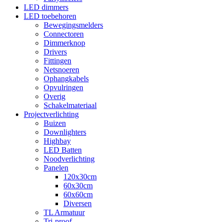
LED dimmers
LED toebehoren
Bewegingsmelders
Connectoren
Dimmerknop
Drivers
Fittingen
Netsnoeren
Ophangkabels
Opvulringen
Overig
Schakelmateriaal
Projectverlichting
Buizen
Downlighters
Highbay
LED Batten
Noodverlichting
Panelen
120x30cm
60x30cm
60x60cm
Diversen
TL Armatuur
Tri-proof