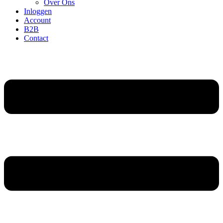
Over Ons
Inloggen
Account
B2B
Contact