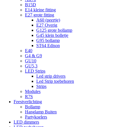
B15D
E14 kleine fitting
E27 grote fitting
A60 (peertje)
E27 Overig
G125 grote bollamp
G45 klein bolletje
G95 bollamp
ST64 Edison
E40
G4 & G9
GU10
GU5,3
LED Strips
Led strip drivers
Led Strip toebehoren
Strips
Modules
R7S
Feestverlichting
Bollamp
Hanglamp Buiten
Partykoelers
LED dimmers