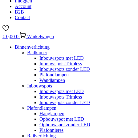
Inloggen
Account
B2B
Contact
€
0,00
0
Winkelwagen
Binnenverlichting
Badkamer
Inbouwspots met LED
Inbouwspots Trimless
Inbouwspots zonder LED
Plafondlampen
Wandlampen
Inbouwspots
Inbouwspots met LED
Inbouwspots Trimless
Inbouwspots zonder LED
Plafondlampen
Hanglampen
Opbouwspot met LED
Opbouwspot zonder LED
Plafonnieres
Railverlichting