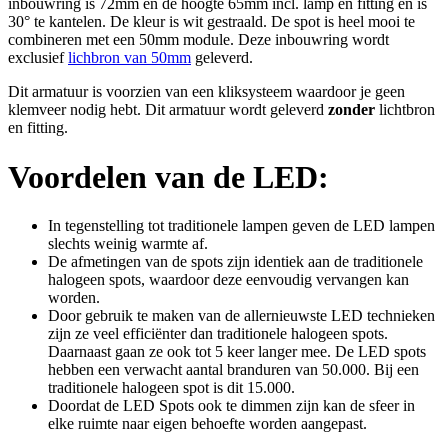
inbouwring is 72mm en de hoogte 65mm incl. lamp en fitting en is
30° te kantelen. De kleur is wit gestraald. De spot is heel mooi te
combineren met een 50mm module. Deze inbouwring wordt
exclusief
lichbron van 50mm
geleverd.
Dit armatuur is voorzien van een kliksysteem waardoor je geen
klemveer nodig hebt. Dit armatuur wordt geleverd
zonder
lichtbron
en fitting.
Voordelen van de LED:
In tegenstelling tot traditionele lampen geven de LED lampen
slechts weinig warmte af.
De afmetingen van de spots zijn identiek aan de traditionele
halogeen spots, waardoor deze eenvoudig vervangen kan
worden.
Door gebruik te maken van de allernieuwste LED technieken
zijn ze veel efficiënter dan traditionele halogeen spots.
Daarnaast gaan ze ook tot 5 keer langer mee. De LED spots
hebben een verwacht aantal branduren van 50.000. Bij een
traditionele halogeen spot is dit 15.000.
Doordat de LED Spots ook te dimmen zijn kan de sfeer in
elke ruimte naar eigen behoefte worden aangepast.