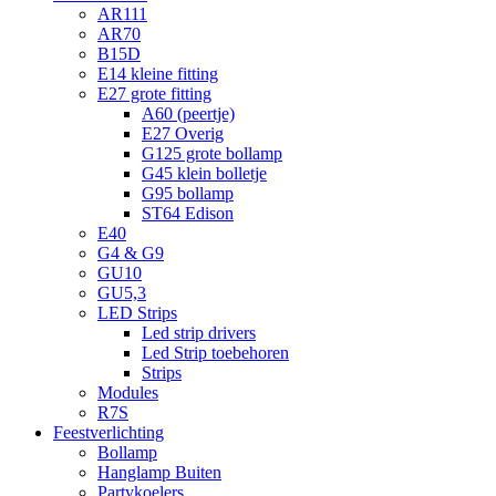
AR111
AR70
B15D
E14 kleine fitting
E27 grote fitting
A60 (peertje)
E27 Overig
G125 grote bollamp
G45 klein bolletje
G95 bollamp
ST64 Edison
E40
G4 & G9
GU10
GU5,3
LED Strips
Led strip drivers
Led Strip toebehoren
Strips
Modules
R7S
Feestverlichting
Bollamp
Hanglamp Buiten
Partykoelers