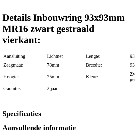
Details Inbouwring 93x93mm
MR16 zwart gestraald
vierkant:
Aansluiting:
Lichtnet
Lengte:
9
Zaagmaat:
78mm
Breedte:
9
Zw
Hoogte:
25mm
Kleur:
ge
Garantie:
2 jaar
Specificaties
Aanvullende informatie