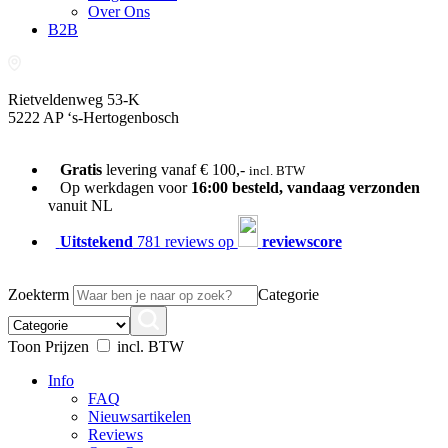
Over Ons
B2B
Rietveldenweg 53-K
5222 AP ‘s-Hertogenbosch
073-689 54 61
Gratis
levering vanaf € 100,-
incl. BTW
Op werkdagen voor
16:00 besteld, vandaag verzonden
vanuit NL
Uitstekend
781 reviews op
reviewscore
Zoekterm
Categorie
Toon Prijzen
incl. BTW
Info
FAQ
Nieuwsartikelen
Reviews