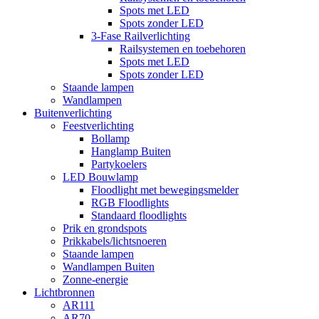
Spots met LED
Spots zonder LED
3-Fase Railverlichting
Railsystemen en toebehoren
Spots met LED
Spots zonder LED
Staande lampen
Wandlampen
Buitenverlichting
Feestverlichting
Bollamp
Hanglamp Buiten
Partykoelers
LED Bouwlamp
Floodlight met bewegingsmelder
RGB Floodlights
Standaard floodlights
Prik en grondspots
Prikkabels/lichtsnoeren
Staande lampen
Wandlampen Buiten
Zonne-energie
Lichtbronnen
AR111
AR70