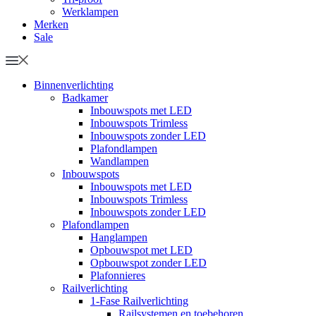
Werklampen
Merken
Sale
Binnenverlichting
Badkamer
Inbouwspots met LED
Inbouwspots Trimless
Inbouwspots zonder LED
Plafondlampen
Wandlampen
Inbouwspots
Inbouwspots met LED
Inbouwspots Trimless
Inbouwspots zonder LED
Plafondlampen
Hanglampen
Opbouwspot met LED
Opbouwspot zonder LED
Plafonnieres
Railverlichting
1-Fase Railverlichting
Railsystemen en toebehoren