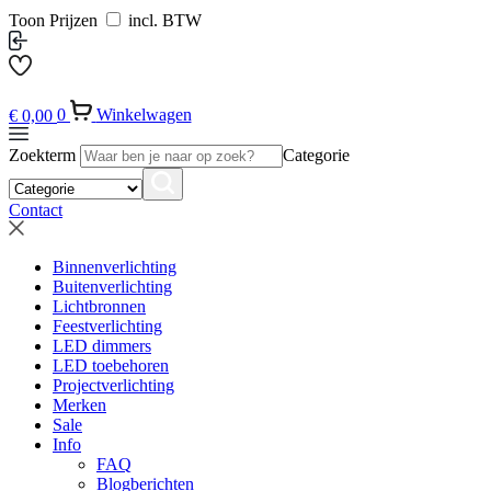
Toon Prijzen
incl. BTW
€
0,00
0
Winkelwagen
Zoekterm
Categorie
Contact
Binnenverlichting
Buitenverlichting
Lichtbronnen
Feestverlichting
LED dimmers
LED toebehoren
Projectverlichting
Merken
Sale
Info
FAQ
Blogberichten