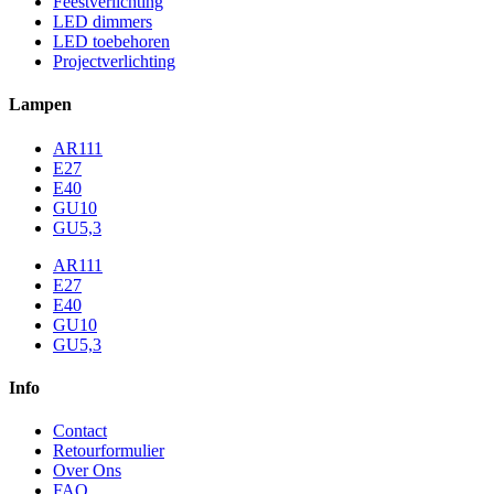
Feestverlichting
LED dimmers
LED toebehoren
Projectverlichting
Lampen
AR111
E27
E40
GU10
GU5,3
AR111
E27
E40
GU10
GU5,3
Info
Contact
Retourformulier
Over Ons
FAQ