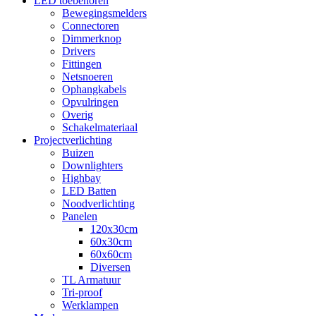
LED toebehoren
Bewegingsmelders
Connectoren
Dimmerknop
Drivers
Fittingen
Netsnoeren
Ophangkabels
Opvulringen
Overig
Schakelmateriaal
Projectverlichting
Buizen
Downlighters
Highbay
LED Batten
Noodverlichting
Panelen
120x30cm
60x30cm
60x60cm
Diversen
TL Armatuur
Tri-proof
Werklampen