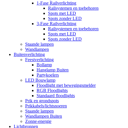
1-Fase Railverlichting
Railsystemen en toebehoren
Spots met LED
Spots zonder LED
3-Fase Railverlichting
Railsystemen en toebehoren
Spots met LED
Spots zonder LED
Staande lampen
Wandlampen
Buitenverlichting
Feestverlichting
Bollamp
Hanglamp Buiten
Partykoelers
LED Bouwlamp
Floodlight met bewegingsmelder
RGB Floodlights
Standaard floodlights
Prik en grondspots
Prikkabels/lichtsnoeren
Staande lampen
Wandlampen Buiten
Zonne-energie
Lichtbronnen