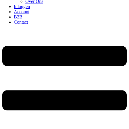
Over Ons
Inloggen
Account
B2B
Contact