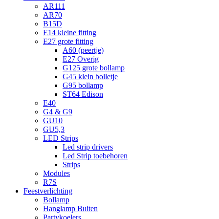
AR111
AR70
B15D
E14 kleine fitting
E27 grote fitting
A60 (peertje)
E27 Overig
G125 grote bollamp
G45 klein bolletje
G95 bollamp
ST64 Edison
E40
G4 & G9
GU10
GU5,3
LED Strips
Led strip drivers
Led Strip toebehoren
Strips
Modules
R7S
Feestverlichting
Bollamp
Hanglamp Buiten
Partykoelers