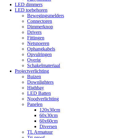
LED dimmers
LED toebehoren
Bewegingsmelders
Connectoren
Dimmerknop
Drivers
Fittingen
Netsnoeren
Ophangkabels
Opvulringen
Overig
Schakelmateriaal
Projectverlichting
Buizen
Downlighters
Highbay
LED Batten
Noodverlichting
Panelen
120x30cm
60x30cm
60x60cm
Diversen
TL Armatuur
Tri-proof