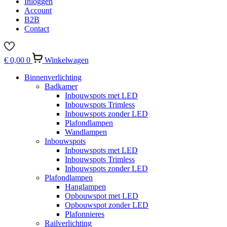
Inloggen
Account
B2B
Contact
€
0,00
0
Winkelwagen
Binnenverlichting
Badkamer
Inbouwspots met LED
Inbouwspots Trimless
Inbouwspots zonder LED
Plafondlampen
Wandlampen
Inbouwspots
Inbouwspots met LED
Inbouwspots Trimless
Inbouwspots zonder LED
Plafondlampen
Hanglampen
Opbouwspot met LED
Opbouwspot zonder LED
Plafonnieres
Railverlichting