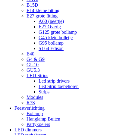
B15D
E14 kleine fitting
E27 grote fitting
A60 (peertje)
E27 Overig
G125 grote bollamp
G45 klein bolletje
G95 bollamp
ST64 Edison
E40
G4 & G9
GU10
GU5,3
LED Strips
Led strip drivers
Led Strip toebehoren
Strips
Modules
R7S
Feestverlichting
Bollamp
Hanglamp Buiten
Partykoelers
LED dimmers