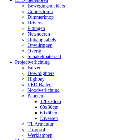
LED toebehoren
Bewegingsmelders
Connectoren
Dimmerknop
Drivers
Fittingen
Netsnoeren
Ophangkabels
Opvulringen
Overig
Schakelmateriaal
Projectverlichting
Buizen
Downlighters
Highbay
LED Batten
Noodverlichting
Panelen
120x30cm
60x30cm
60x60cm
Diversen
TL Armatuur
Tri-proof
Werklampen