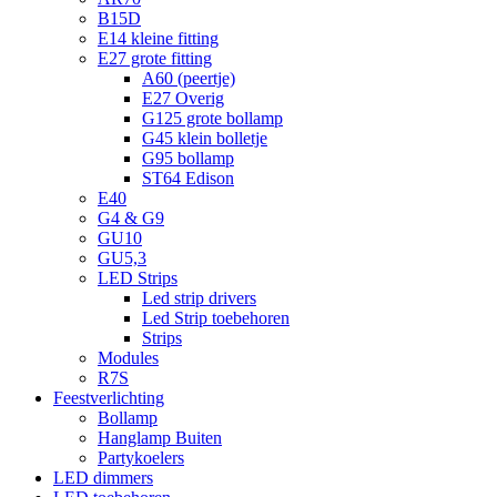
B15D
E14 kleine fitting
E27 grote fitting
A60 (peertje)
E27 Overig
G125 grote bollamp
G45 klein bolletje
G95 bollamp
ST64 Edison
E40
G4 & G9
GU10
GU5,3
LED Strips
Led strip drivers
Led Strip toebehoren
Strips
Modules
R7S
Feestverlichting
Bollamp
Hanglamp Buiten
Partykoelers
LED dimmers