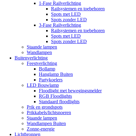
1-Fase Railverlichting
Railsystemen en toebehoren
Spots met LED
Spots zonder LED
3-Fase Railverlichting
Railsystemen en toebehoren
Spots met LED
Spots zonder LED
Staande lampen
Wandlampen
Buitenverlichting
Feestverlichting
Bollamp
Hanglamp Buiten
Partykoelers
LED Bouwlamp
Floodlight met bewegingsmelder
RGB Floodlights
Standaard floodlights
Prik en grondspots
Prikkabels/lichtsnoeren
Staande lampen
Wandlampen Buiten
Zonne-energie
Lichtbronnen