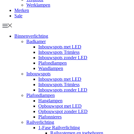
Werklampen
Merken
Sale
Binnenverlichting
Badkamer
Inbouwspots met LED
Inbouwspots Trimless
Inbouwspots zonder LED
Plafondlampen
Wandlampen
Inbouwspots
Inbouwspots met LED
Inbouwspots Trimless
Inbouwspots zonder LED
Plafondlampen
Hanglampen
Opbouwspot met LED
Opbouwspot zonder LED
Plafonnieres
Railverlichting
1-Fase Railverlichting
Railsystemen en toebehoren