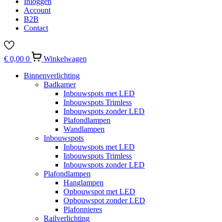
Inloggen
Account
B2B
Contact
€
0,00
0
Winkelwagen
Binnenverlichting
Badkamer
Inbouwspots met LED
Inbouwspots Trimless
Inbouwspots zonder LED
Plafondlampen
Wandlampen
Inbouwspots
Inbouwspots met LED
Inbouwspots Trimless
Inbouwspots zonder LED
Plafondlampen
Hanglampen
Opbouwspot met LED
Opbouwspot zonder LED
Plafonnieres
Railverlichting