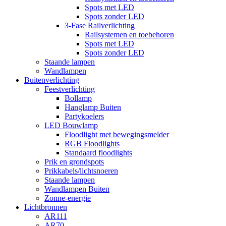
Spots met LED
Spots zonder LED
3-Fase Railverlichting
Railsystemen en toebehoren
Spots met LED
Spots zonder LED
Staande lampen
Wandlampen
Buitenverlichting
Feestverlichting
Bollamp
Hanglamp Buiten
Partykoelers
LED Bouwlamp
Floodlight met bewegingsmelder
RGB Floodlights
Standaard floodlights
Prik en grondspots
Prikkabels/lichtsnoeren
Staande lampen
Wandlampen Buiten
Zonne-energie
Lichtbronnen
AR111
AR70