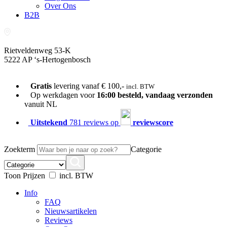
Over Ons
B2B
Rietveldenweg 53-K
5222 AP ‘s-Hertogenbosch
073-689 54 61
Gratis
levering vanaf € 100,-
incl. BTW
Op werkdagen voor
16:00 besteld, vandaag verzonden
vanuit NL
Uitstekend
781 reviews op
reviewscore
Zoekterm
Categorie
Toon Prijzen
incl. BTW
Info
FAQ
Nieuwsartikelen
Reviews