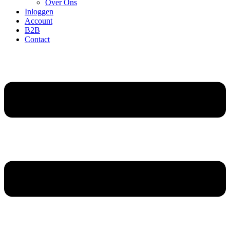
Over Ons
Inloggen
Account
B2B
Contact