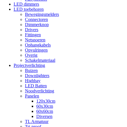
LED dimmers
LED toebehoren
Bewegingsmelders
Connectoren
Dimmerknop
Drivers
Fittingen
Netsnoeren
Ophangkabels
Opvulringen
Overig
Schakelmateriaal
Projectverlichting
Buizen
Downlighters
Highbay
LED Batten
Noodverlichting
Panelen
120x30cm
60x30cm
60x60cm
Diversen
TL Armatuur
Tri-proof