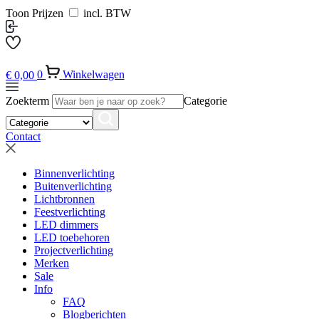
Toon Prijzen
incl. BTW
€
0,00
0
Winkelwagen
Zoekterm
Categorie
Contact
Binnenverlichting
Buitenverlichting
Lichtbronnen
Feestverlichting
LED dimmers
LED toebehoren
Projectverlichting
Merken
Sale
Info
FAQ
Blogberichten