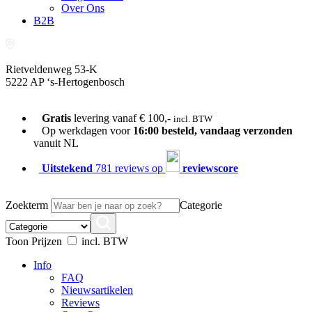
Over Ons
B2B
Rietveldenweg 53-K
5222 AP ‘s-Hertogenbosch
073-689 54 61
Gratis
levering vanaf € 100,-
incl. BTW
Op werkdagen voor
16:00 besteld, vandaag verzonden
vanuit NL
Uitstekend
781 reviews op
reviewscore
Zoekterm
Categorie
Toon Prijzen
incl. BTW
Info
FAQ
Nieuwsartikelen
Reviews