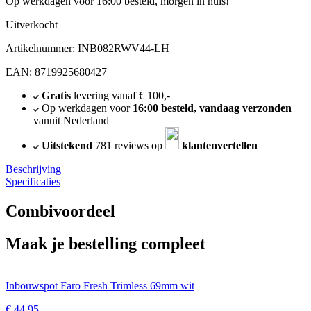
Op werkdagen voor 16:00 besteld, morgen in huis!
Uitverkocht
Artikelnummer: INB082RWV44-LH
EAN: 8719925680427
Gratis
levering vanaf € 100,-
Op werkdagen voor
16:00 besteld, vandaag verzonden
vanuit Nederland
Uitstekend
781 reviews op
klantenvertellen
Beschrijving
Specificaties
Combivoordeel
Maak je bestelling compleet
Inbouwspot Faro Fresh Trimless 69mm wit
€
44,95