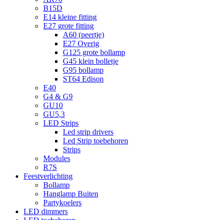
B15D
E14 kleine fitting
E27 grote fitting
A60 (peertje)
E27 Overig
G125 grote bollamp
G45 klein bolletje
G95 bollamp
ST64 Edison
E40
G4 & G9
GU10
GU5,3
LED Strips
Led strip drivers
Led Strip toebehoren
Strips
Modules
R7S
Feestverlichting
Bollamp
Hanglamp Buiten
Partykoelers
LED dimmers