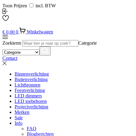
Toon Prijzen
incl. BTW
€
0,00
0
Winkelwagen
Zoekterm
Categorie
Contact
Binnenverlichting
Buitenverlichting
Lichtbronnen
Feestverlichting
LED dimmers
LED toebehoren
Projectverlichting
Merken
Sale
Info
FAQ
Blogberichten