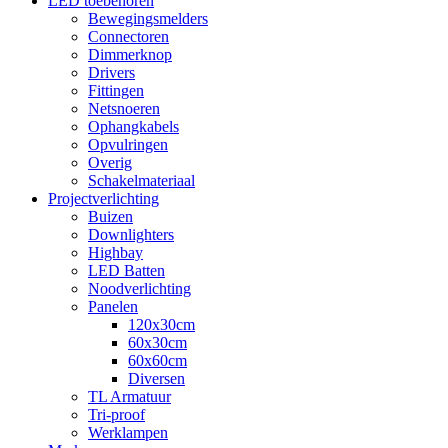
LED toebehoren
Bewegingsmelders
Connectoren
Dimmerknop
Drivers
Fittingen
Netsnoeren
Ophangkabels
Opvulringen
Overig
Schakelmateriaal
Projectverlichting
Buizen
Downlighters
Highbay
LED Batten
Noodverlichting
Panelen
120x30cm
60x30cm
60x60cm
Diversen
TL Armatuur
Tri-proof
Werklampen