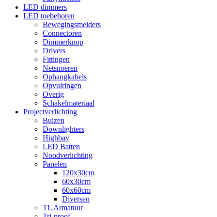
LED dimmers
LED toebehoren
Bewegingsmelders
Connectoren
Dimmerknop
Drivers
Fittingen
Netsnoeren
Ophangkabels
Opvulringen
Overig
Schakelmateriaal
Projectverlichting
Buizen
Downlighters
Highbay
LED Batten
Noodverlichting
Panelen
120x30cm
60x30cm
60x60cm
Diversen
TL Armatuur
Tri-proof