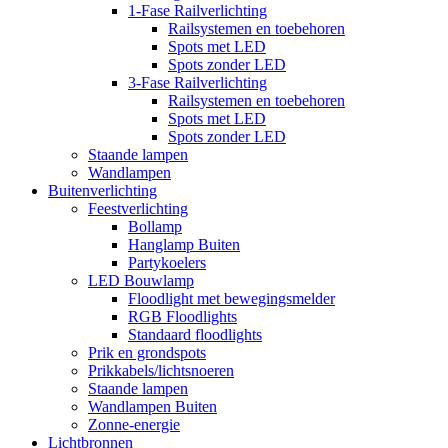
1-Fase Railverlichting
Railsystemen en toebehoren
Spots met LED
Spots zonder LED
3-Fase Railverlichting
Railsystemen en toebehoren
Spots met LED
Spots zonder LED
Staande lampen
Wandlampen
Buitenverlichting
Feestverlichting
Bollamp
Hanglamp Buiten
Partykoelers
LED Bouwlamp
Floodlight met bewegingsmelder
RGB Floodlights
Standaard floodlights
Prik en grondspots
Prikkabels/lichtsnoeren
Staande lampen
Wandlampen Buiten
Zonne-energie
Lichtbronnen