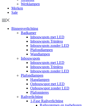
Werklampen
Merken
Sale
Binnenverlichting
Badkamer
Inbouwspots met LED
Inbouwspots Trimless
Inbouwspots zonder LED
Plafondlampen
Wandlampen
Inbouwspots
Inbouwspots met LED
Inbouwspots Trimless
Inbouwspots zonder LED
Plafondlampen
Hanglampen
Opbouwspot met LED
Opbouwspot zonder LED
Plafonnieres
Railverlichting
1-Fase Railverlichting
Railsystemen en toebehoren