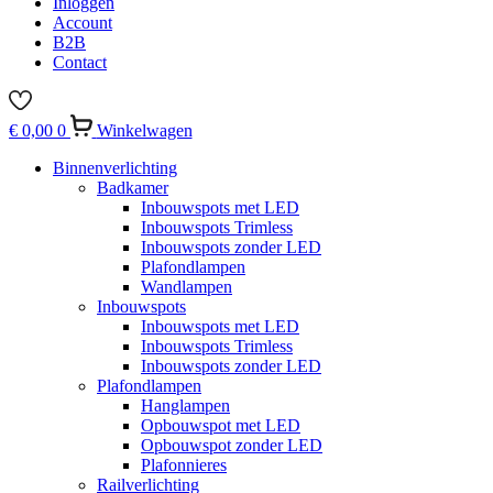
Inloggen
Account
B2B
Contact
€
0,00
0
Winkelwagen
Binnenverlichting
Badkamer
Inbouwspots met LED
Inbouwspots Trimless
Inbouwspots zonder LED
Plafondlampen
Wandlampen
Inbouwspots
Inbouwspots met LED
Inbouwspots Trimless
Inbouwspots zonder LED
Plafondlampen
Hanglampen
Opbouwspot met LED
Opbouwspot zonder LED
Plafonnieres
Railverlichting