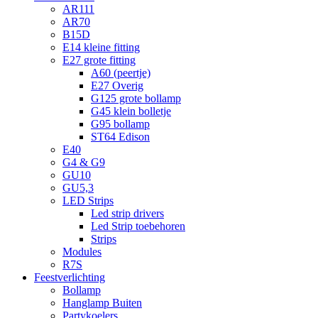
AR111
AR70
B15D
E14 kleine fitting
E27 grote fitting
A60 (peertje)
E27 Overig
G125 grote bollamp
G45 klein bolletje
G95 bollamp
ST64 Edison
E40
G4 & G9
GU10
GU5,3
LED Strips
Led strip drivers
Led Strip toebehoren
Strips
Modules
R7S
Feestverlichting
Bollamp
Hanglamp Buiten
Partykoelers