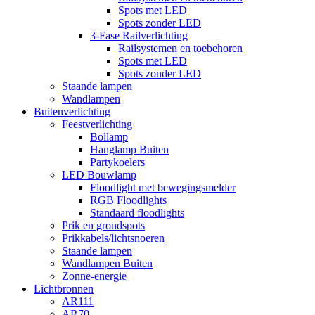
Spots met LED
Spots zonder LED
3-Fase Railverlichting
Railsystemen en toebehoren
Spots met LED
Spots zonder LED
Staande lampen
Wandlampen
Buitenverlichting
Feestverlichting
Bollamp
Hanglamp Buiten
Partykoelers
LED Bouwlamp
Floodlight met bewegingsmelder
RGB Floodlights
Standaard floodlights
Prik en grondspots
Prikkabels/lichtsnoeren
Staande lampen
Wandlampen Buiten
Zonne-energie
Lichtbronnen
AR111
AR70