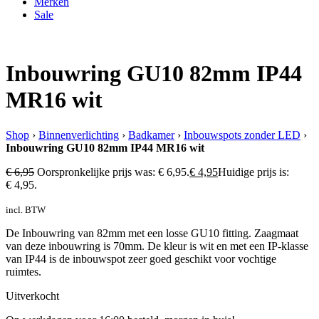
Merken
Sale
Inbouwring GU10 82mm IP44
MR16 wit
Shop
›
Binnenverlichting
›
Badkamer
›
Inbouwspots zonder LED
›
Inbouwring GU10 82mm IP44 MR16 wit
€
6,95
Oorspronkelijke prijs was: € 6,95.
€
4,95
Huidige prijs is:
€ 4,95.
incl. BTW
De Inbouwring van 82mm met een losse GU10 fitting. Zaagmaat
van deze inbouwring is 70mm. De kleur is wit en met een IP-klasse
van IP44 is de inbouwspot zeer goed geschikt voor vochtige
ruimtes.
Uitverkocht