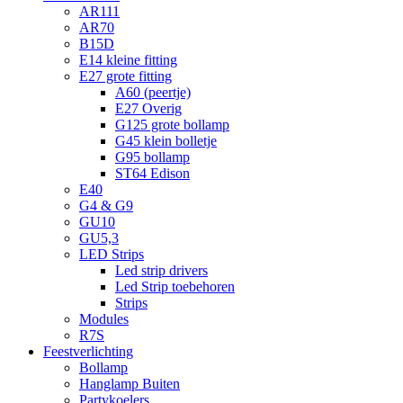
AR111
AR70
B15D
E14 kleine fitting
E27 grote fitting
A60 (peertje)
E27 Overig
G125 grote bollamp
G45 klein bolletje
G95 bollamp
ST64 Edison
E40
G4 & G9
GU10
GU5,3
LED Strips
Led strip drivers
Led Strip toebehoren
Strips
Modules
R7S
Feestverlichting
Bollamp
Hanglamp Buiten
Partykoelers