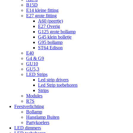
B15D
E14 kleine fitting
E27 grote fitting
A60 (peertje)
E27 Overig
G125 grote bollamp
G45 klein bolletje
G95 bollamp
ST64 Edison
E40
G4 & G9
GU10
GU5,3
LED Strips
Led strip drivers
Led Strip toebehoren
Strips
Modules
R7S
Feestverlichting
Bollamp
Hanglamp Buiten
Partykoelers
LED dimmers