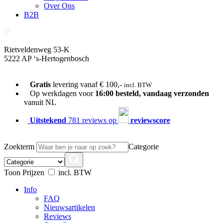
Over Ons
B2B
Rietveldenweg 53-K
5222 AP ‘s-Hertogenbosch
073-689 54 61
Gratis
levering vanaf € 100,-
incl. BTW
Op werkdagen voor
16:00 besteld, vandaag verzonden
vanuit NL
Uitstekend
781 reviews op
reviewscore
Zoekterm
Categorie
Toon Prijzen
incl. BTW
Info
FAQ
Nieuwsartikelen
Reviews