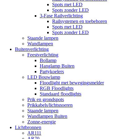
Spots met LED
Spots zonder LED
3-Fase Railverlichting
Railsystemen en toebehoren
Spots met LED
Spots zonder LED
Staande lampen
Wandlampen
Buitenverlichting
Feestverlichting
Bollamp
Hanglamp Buiten
Partykoelers
LED Bouwlamp
Floodlight met bewegingsmelder
RGB Floodlights
Standaard floodlights
Prik en grondspots
Prikkabels/lichtsnoeren
Staande lampen
Wandlampen Buiten
Zonne-energie
Lichtbronnen
AR111
AR70