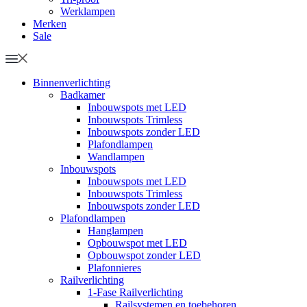
Werklampen
Merken
Sale
Binnenverlichting
Badkamer
Inbouwspots met LED
Inbouwspots Trimless
Inbouwspots zonder LED
Plafondlampen
Wandlampen
Inbouwspots
Inbouwspots met LED
Inbouwspots Trimless
Inbouwspots zonder LED
Plafondlampen
Hanglampen
Opbouwspot met LED
Opbouwspot zonder LED
Plafonnieres
Railverlichting
1-Fase Railverlichting
Railsystemen en toebehoren