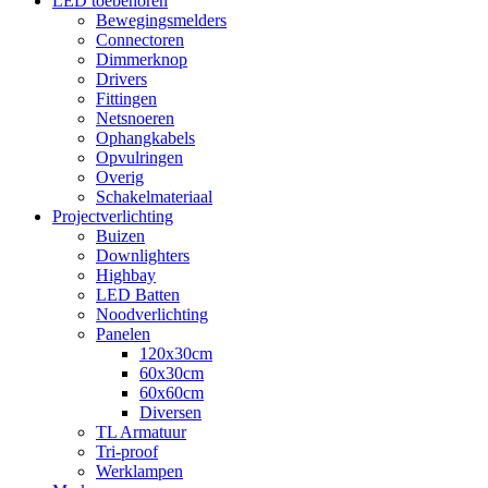
LED toebehoren
Bewegingsmelders
Connectoren
Dimmerknop
Drivers
Fittingen
Netsnoeren
Ophangkabels
Opvulringen
Overig
Schakelmateriaal
Projectverlichting
Buizen
Downlighters
Highbay
LED Batten
Noodverlichting
Panelen
120x30cm
60x30cm
60x60cm
Diversen
TL Armatuur
Tri-proof
Werklampen