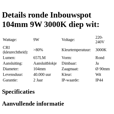
Details ronde Inbouwspot
104mm 9W 3000K diep wit:
220-
Wattage:
9W
Voltage:
240V
CRI
>80%
Kleurtemperatuur:
3000K
(kleurechtheid):
Lumen:
657LM
Vorm:
Rond
Aansluiting:
Aansluitblokje
Dimbaar:
Ja
Diameter:
104mm
Zaagmaat:
Ø 90mm
Levensduur:
40.000 uur
Kleur:
Wit
Garantie:
2 Jaar
IP-waarde:
IP44
Specificaties
Aanvullende informatie