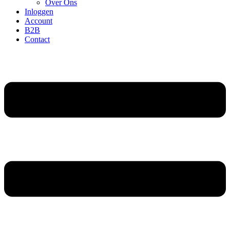
Over Ons
Inloggen
Account
B2B
Contact