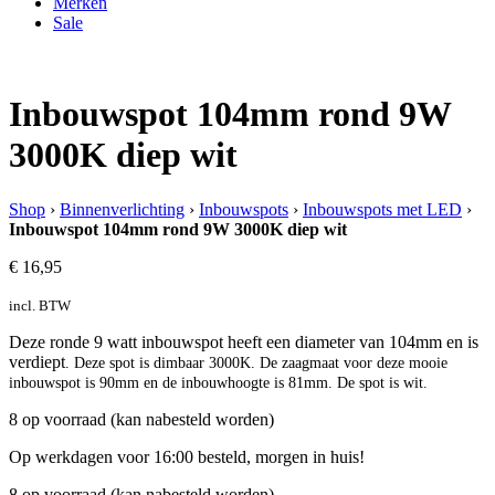
Merken
Sale
Inbouwspot 104mm rond 9W
3000K diep wit
Shop
›
Binnenverlichting
›
Inbouwspots
›
Inbouwspots met LED
›
Inbouwspot 104mm rond 9W 3000K diep wit
€
16,95
incl. BTW
Deze ronde 9 watt inbouwspot heeft een diameter van 104mm en is
verdiept
. Deze spot is dimbaar 3000K. De zaagmaat voor deze mooie
inbouwspot is 90mm en de inbouwhoogte is 81mm.
De spot is wit.
8 op voorraad (kan nabesteld worden)
Op werkdagen voor 16:00 besteld, morgen in huis!
8 op voorraad (kan nabesteld worden)