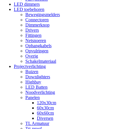
LED dimmers
LED toebehoren
Bewegingsmelders
Connectoren
Dimmerknop
Drivers
Fittingen
Netsnoeren
Ophangkabels
Opvulringen
Overig
Schakelmateriaal
Projectverlichting
Buizen
Downlighters
Highbay
LED Batten
Noodverlichting
Panelen
120x30cm
60x30cm
60x60cm
Diversen
TL Armatuur
Tri-proof