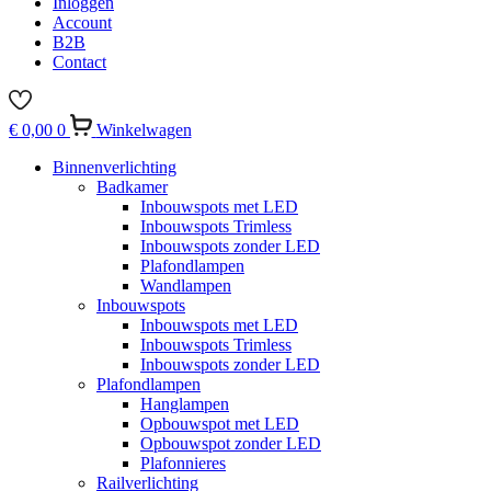
Inloggen
Account
B2B
Contact
€
0,00
0
Winkelwagen
Binnenverlichting
Badkamer
Inbouwspots met LED
Inbouwspots Trimless
Inbouwspots zonder LED
Plafondlampen
Wandlampen
Inbouwspots
Inbouwspots met LED
Inbouwspots Trimless
Inbouwspots zonder LED
Plafondlampen
Hanglampen
Opbouwspot met LED
Opbouwspot zonder LED
Plafonnieres
Railverlichting