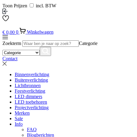
Toon Prijzen
incl. BTW
€
0,00
0
Winkelwagen
Zoekterm
Categorie
Contact
Binnenverlichting
Buitenverlichting
Lichtbronnen
Feestverlichting
LED dimmers
LED toebehoren
Projectverlichting
Merken
Sale
Info
FAQ
Blogberichten