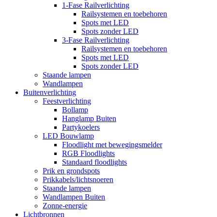
1-Fase Railverlichting
Railsystemen en toebehoren
Spots met LED
Spots zonder LED
3-Fase Railverlichting
Railsystemen en toebehoren
Spots met LED
Spots zonder LED
Staande lampen
Wandlampen
Buitenverlichting
Feestverlichting
Bollamp
Hanglamp Buiten
Partykoelers
LED Bouwlamp
Floodlight met bewegingsmelder
RGB Floodlights
Standaard floodlights
Prik en grondspots
Prikkabels/lichtsnoeren
Staande lampen
Wandlampen Buiten
Zonne-energie
Lichtbronnen