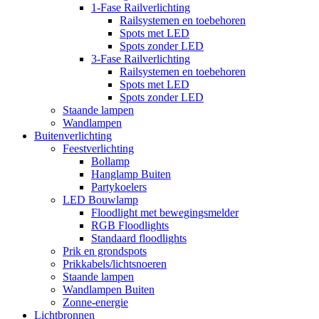
1-Fase Railverlichting
Railsystemen en toebehoren
Spots met LED
Spots zonder LED
3-Fase Railverlichting
Railsystemen en toebehoren
Spots met LED
Spots zonder LED
Staande lampen
Wandlampen
Buitenverlichting
Feestverlichting
Bollamp
Hanglamp Buiten
Partykoelers
LED Bouwlamp
Floodlight met bewegingsmelder
RGB Floodlights
Standaard floodlights
Prik en grondspots
Prikkabels/lichtsnoeren
Staande lampen
Wandlampen Buiten
Zonne-energie
Lichtbronnen