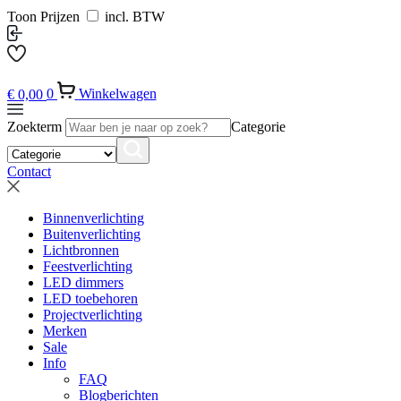
Toon Prijzen
incl. BTW
€
0,00
0
Winkelwagen
Zoekterm
Categorie
Contact
Binnenverlichting
Buitenverlichting
Lichtbronnen
Feestverlichting
LED dimmers
LED toebehoren
Projectverlichting
Merken
Sale
Info
FAQ
Blogberichten