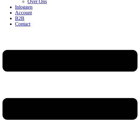
Over Ons
Inloggen
Account
B2B
Contact