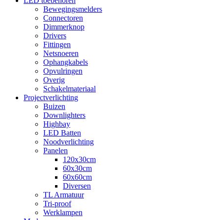
LED toebehoren
Bewegingsmelders
Connectoren
Dimmerknop
Drivers
Fittingen
Netsnoeren
Ophangkabels
Opvulringen
Overig
Schakelmateriaal
Projectverlichting
Buizen
Downlighters
Highbay
LED Batten
Noodverlichting
Panelen
120x30cm
60x30cm
60x60cm
Diversen
TL Armatuur
Tri-proof
Werklampen