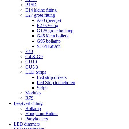
B15D
E14 kleine fitting
E27 grote fitting
A60 (peertje)
E27 Overig
G125 grote bollamp
G45 klein bolletje
G95 bollamp
ST64 Edison
E40
G4 & G9
GU10
GU5,3
LED Strips
Led strip drivers
Led Strip toebehoren
Strips
Modules
R7S
Feestverlichting
Bollamp
Hanglamp Buiten
Partykoelers
LED dimmers