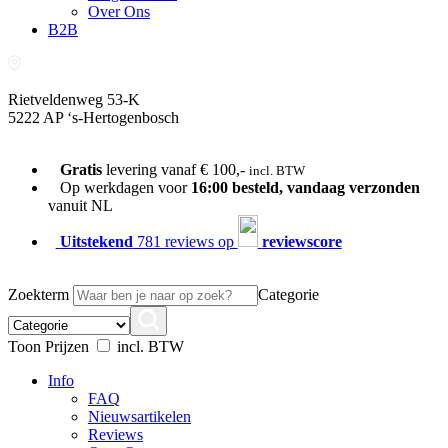
Over Ons
B2B
Rietveldenweg 53-K
5222 AP ‘s-Hertogenbosch
073-689 54 61
Gratis
levering vanaf € 100,-
incl. BTW
Op werkdagen voor
16:00 besteld, vandaag verzonden
vanuit NL
Uitstekend
781 reviews op
reviewscore
Zoekterm
Categorie
Toon Prijzen
incl. BTW
Info
FAQ
Nieuwsartikelen
Reviews