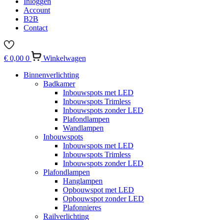
Inloggen
Account
B2B
Contact
€
0,00
0
Winkelwagen
Binnenverlichting
Badkamer
Inbouwspots met LED
Inbouwspots Trimless
Inbouwspots zonder LED
Plafondlampen
Wandlampen
Inbouwspots
Inbouwspots met LED
Inbouwspots Trimless
Inbouwspots zonder LED
Plafondlampen
Hanglampen
Opbouwspot met LED
Opbouwspot zonder LED
Plafonnieres
Railverlichting