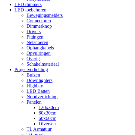
LED dimmers
LED toebehoren
Bewegingsmelders
Connectoren
Dimmerknop
Drivers
Fittingen
Netsnoeren
Ophangkabels
Opvulringen
Overig
Schakelmateriaal
Projectverlichting
Buizen
Downlighters
Highbay
LED Batten
Noodverlichting
Panelen
120x30cm
60x30cm
60x60cm
Diversen
TL Armatuur
Tri-proof