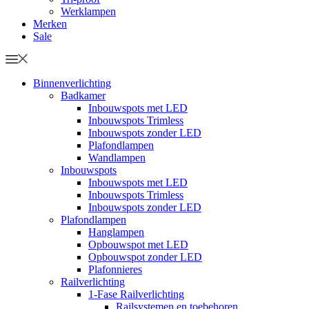
Werklampen
Merken
Sale
Binnenverlichting
Badkamer
Inbouwspots met LED
Inbouwspots Trimless
Inbouwspots zonder LED
Plafondlampen
Wandlampen
Inbouwspots
Inbouwspots met LED
Inbouwspots Trimless
Inbouwspots zonder LED
Plafondlampen
Hanglampen
Opbouwspot met LED
Opbouwspot zonder LED
Plafonnieres
Railverlichting
1-Fase Railverlichting
Railsystemen en toebehoren