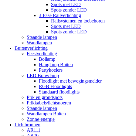
Spots met LED
Spots zonder LED
3-Fase Railverlichting
Railsystemen en toebehoren
Spots met LED
Spots zonder LED
Staande lampen
Wandlampen
Buitenverlichting
Feestverlichting
Bollamp
Hanglamp Buiten
Partykoelers
LED Bouwlamp
Floodlight met bewegingsmelder
RGB Floodlights
Standaard floodlights
Prik en grondspots
Prikkabels/lichtsnoeren
Staande lampen
Wandlampen Buiten
Zonne-energie
Lichtbronnen
AR111
AR70