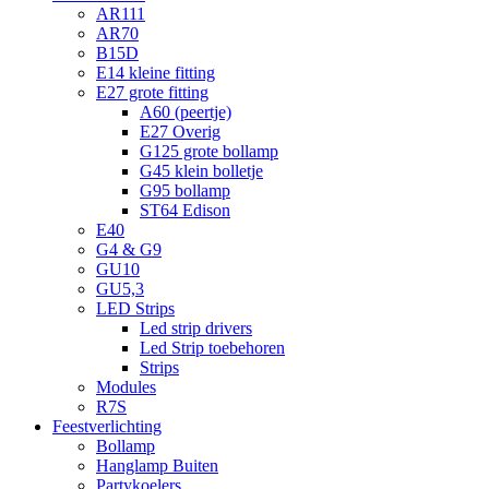
AR111
AR70
B15D
E14 kleine fitting
E27 grote fitting
A60 (peertje)
E27 Overig
G125 grote bollamp
G45 klein bolletje
G95 bollamp
ST64 Edison
E40
G4 & G9
GU10
GU5,3
LED Strips
Led strip drivers
Led Strip toebehoren
Strips
Modules
R7S
Feestverlichting
Bollamp
Hanglamp Buiten
Partykoelers