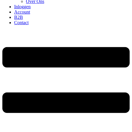
Over Ons
Inloggen
Account
B2B
Contact