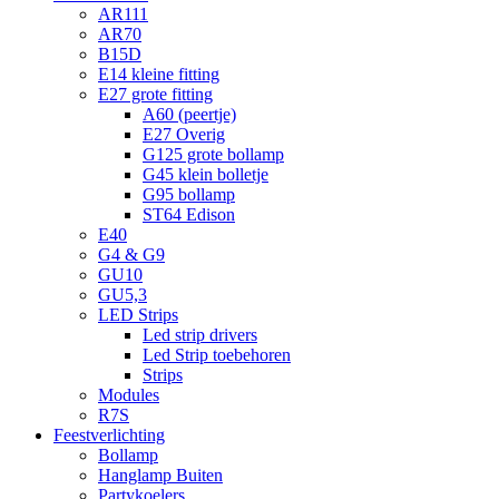
AR111
AR70
B15D
E14 kleine fitting
E27 grote fitting
A60 (peertje)
E27 Overig
G125 grote bollamp
G45 klein bolletje
G95 bollamp
ST64 Edison
E40
G4 & G9
GU10
GU5,3
LED Strips
Led strip drivers
Led Strip toebehoren
Strips
Modules
R7S
Feestverlichting
Bollamp
Hanglamp Buiten
Partykoelers