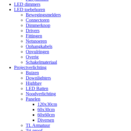
LED dimmers
LED toebehoren
Bewegingsmelders
Connectoren
Dimmerknop
Drivers
Fittingen
Netsnoeren
Ophangkabels
Opvulringen
Overig
Schakelmateriaal
Projectverlichting
Buizen
Downlighters
Highbay
LED Batten
Noodverlichting
Panelen
120x30cm
60x30cm
60x60cm
Diversen
TL Armatuur
Tri-proof