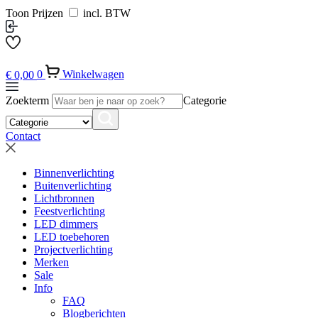
Toon Prijzen
incl. BTW
€
0,00
0
Winkelwagen
Zoekterm
Categorie
Contact
Binnenverlichting
Buitenverlichting
Lichtbronnen
Feestverlichting
LED dimmers
LED toebehoren
Projectverlichting
Merken
Sale
Info
FAQ
Blogberichten