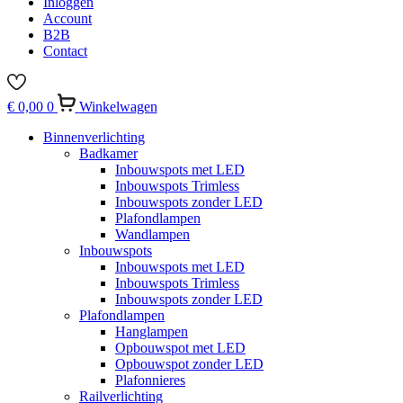
Inloggen
Account
B2B
Contact
€
0,00
0
Winkelwagen
Binnenverlichting
Badkamer
Inbouwspots met LED
Inbouwspots Trimless
Inbouwspots zonder LED
Plafondlampen
Wandlampen
Inbouwspots
Inbouwspots met LED
Inbouwspots Trimless
Inbouwspots zonder LED
Plafondlampen
Hanglampen
Opbouwspot met LED
Opbouwspot zonder LED
Plafonnieres
Railverlichting