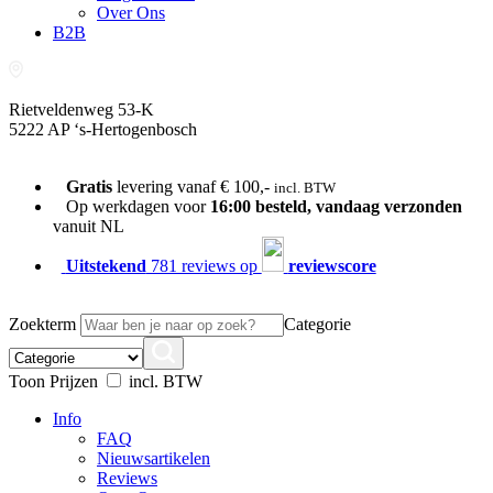
Over Ons
B2B
Rietveldenweg 53-K
5222 AP ‘s-Hertogenbosch
073-689 54 61
Gratis
levering vanaf € 100,-
incl. BTW
Op werkdagen voor
16:00 besteld, vandaag verzonden
vanuit NL
Uitstekend
781 reviews op
reviewscore
Zoekterm
Categorie
Toon Prijzen
incl. BTW
Info
FAQ
Nieuwsartikelen
Reviews