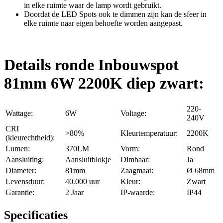
in elke ruimte waar de lamp wordt gebruikt.
Doordat de LED Spots ook te dimmen zijn kan de sfeer in
elke ruimte naar eigen behoefte worden aangepast.
Details ronde Inbouwspot
81mm 6W 2200K diep zwart:
220-
Wattage:
6W
Voltage:
240V
CRI
>80%
Kleurtemperatuur:
2200K
(kleurechtheid):
Lumen:
370LM
Vorm:
Rond
Aansluiting:
Aansluitblokje
Dimbaar:
Ja
Diameter:
81mm
Zaagmaat:
Ø 68mm
Levensduur:
40.000 uur
Kleur:
Zwart
Garantie:
2 Jaar
IP-waarde:
IP44
Specificaties