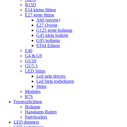
B15D
E14 kleine fitting
E27 grote fitting
A60 (peertje)
E27 Overig
G125 grote bollamp
G45 klein bolletje
G95 bollamp
ST64 Edison
E40
G4 & G9
GU10
GU5,3
LED Strips
Led strip drivers
Led Strip toebehoren
Strips
Modules
R7S
Feestverlichting
Bollamp
Hanglamp Buiten
Partykoelers
LED dimmers