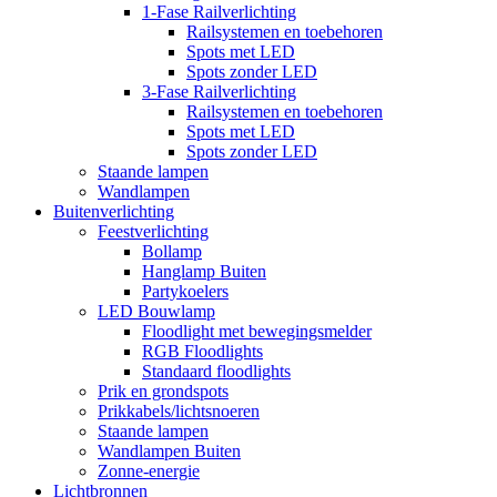
1-Fase Railverlichting
Railsystemen en toebehoren
Spots met LED
Spots zonder LED
3-Fase Railverlichting
Railsystemen en toebehoren
Spots met LED
Spots zonder LED
Staande lampen
Wandlampen
Buitenverlichting
Feestverlichting
Bollamp
Hanglamp Buiten
Partykoelers
LED Bouwlamp
Floodlight met bewegingsmelder
RGB Floodlights
Standaard floodlights
Prik en grondspots
Prikkabels/lichtsnoeren
Staande lampen
Wandlampen Buiten
Zonne-energie
Lichtbronnen