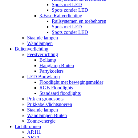
Spots met LED
Spots zonder LED
3-Fase Railverlichting
Railsystemen en toebehoren
Spots met LED
Spots zonder LED
Staande lampen
Wandlampen
Buitenverlichting
Feestverlichting
Bollamp
Hanglamp Buiten
Partykoelers
LED Bouwlamp
Floodlight met bewegingsmelder
RGB Floodlights
Standaard floodlights
Prik en grondspots
Prikkabels/lichtsnoeren
Staande lampen
Wandlampen Buiten
Zonne-energie
Lichtbronnen
AR111
AR70