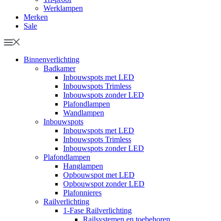
Werklampen
Merken
Sale
Binnenverlichting
Badkamer
Inbouwspots met LED
Inbouwspots Trimless
Inbouwspots zonder LED
Plafondlampen
Wandlampen
Inbouwspots
Inbouwspots met LED
Inbouwspots Trimless
Inbouwspots zonder LED
Plafondlampen
Hanglampen
Opbouwspot met LED
Opbouwspot zonder LED
Plafonnieres
Railverlichting
1-Fase Railverlichting
Railsystemen en toebehoren