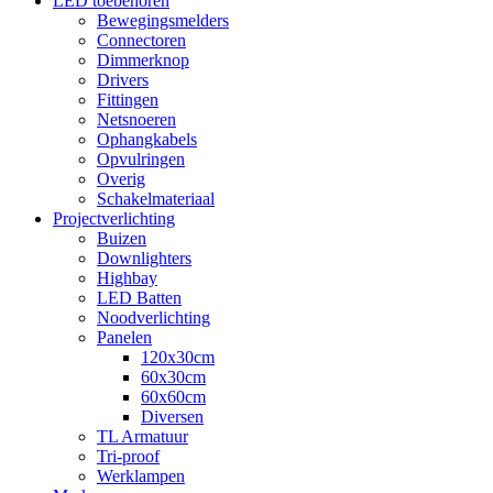
LED toebehoren
Bewegingsmelders
Connectoren
Dimmerknop
Drivers
Fittingen
Netsnoeren
Ophangkabels
Opvulringen
Overig
Schakelmateriaal
Projectverlichting
Buizen
Downlighters
Highbay
LED Batten
Noodverlichting
Panelen
120x30cm
60x30cm
60x60cm
Diversen
TL Armatuur
Tri-proof
Werklampen