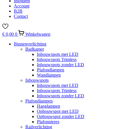
Inloggen
Account
B2B
Contact
€
0,00
0
Winkelwagen
Binnenverlichting
Badkamer
Inbouwspots met LED
Inbouwspots Trimless
Inbouwspots zonder LED
Plafondlampen
Wandlampen
Inbouwspots
Inbouwspots met LED
Inbouwspots Trimless
Inbouwspots zonder LED
Plafondlampen
Hanglampen
Opbouwspot met LED
Opbouwspot zonder LED
Plafonnieres
Railverlichting