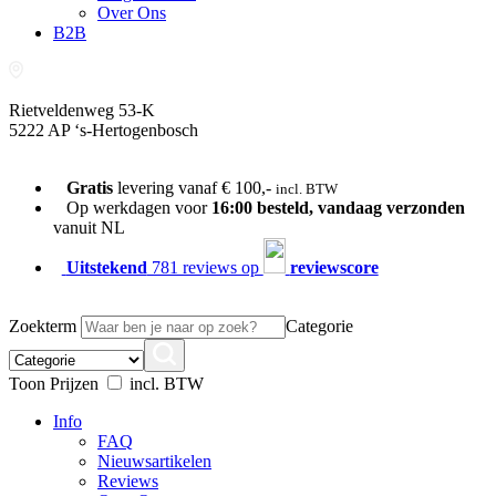
Over Ons
B2B
Rietveldenweg 53-K
5222 AP ‘s-Hertogenbosch
073-689 54 61
Gratis
levering vanaf € 100,-
incl. BTW
Op werkdagen voor
16:00 besteld, vandaag verzonden
vanuit NL
Uitstekend
781 reviews op
reviewscore
Zoekterm
Categorie
Toon Prijzen
incl. BTW
Info
FAQ
Nieuwsartikelen
Reviews