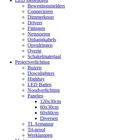
LED toebehoren
Bewegingsmelders
Connectoren
Dimmerknop
Drivers
Fittingen
Netsnoeren
Ophangkabels
Opvulringen
Overig
Schakelmateriaal
Projectverlichting
Buizen
Downlighters
Highbay
LED Batten
Noodverlichting
Panelen
120x30cm
60x30cm
60x60cm
Diversen
TL Armatuur
Tri-proof
Werklampen