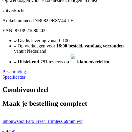
Op werkdagen voor 16:00 besteld, morgen in huis!
Uitverkocht
Artikelnummer: INB082DRSV44-LH
EAN: 8719925680502
Gratis
levering vanaf € 100,-
Op werkdagen voor
16:00 besteld, vandaag verzonden
vanuit Nederland
Uitstekend
781 reviews op
klantenvertellen
Beschrijving
Specificaties
Combivoordeel
Maak je bestelling compleet
Inbouwspot Faro Fresh Trimless 69mm wit
€
44,95