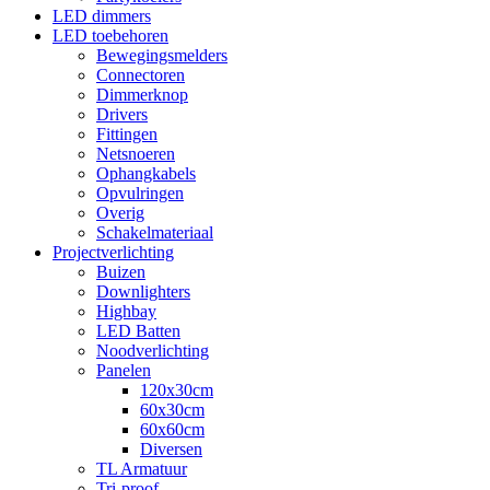
LED dimmers
LED toebehoren
Bewegingsmelders
Connectoren
Dimmerknop
Drivers
Fittingen
Netsnoeren
Ophangkabels
Opvulringen
Overig
Schakelmateriaal
Projectverlichting
Buizen
Downlighters
Highbay
LED Batten
Noodverlichting
Panelen
120x30cm
60x30cm
60x60cm
Diversen
TL Armatuur
Tri-proof