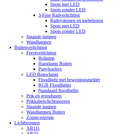
Spots met LED
Spots zonder LED
3-Fase Railverlichting
Railsystemen en toebehoren
Spots met LED
Spots zonder LED
Staande lampen
Wandlampen
Buitenverlichting
Feestverlichting
Bollamp
Hanglamp Buiten
Partykoelers
LED Bouwlamp
Floodlight met bewegingsmelder
RGB Floodlights
Standaard floodlights
Prik en grondspots
Prikkabels/lichtsnoeren
Staande lampen
Wandlampen Buiten
Zonne-energie
Lichtbronnen
AR111
AR70