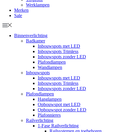
Werklampen
Merken
Sale
Binnenverlichting
Badkamer
Inbouwspots met LED
Inbouwspots Trimless
Inbouwspots zonder LED
Plafondlampen
Wandlampen
Inbouwspots
Inbouwspots met LED
Inbouwspots Trimless
Inbouwspots zonder LED
Plafondlampen
Hanglampen
Opbouwspot met LED
Opbouwspot zonder LED
Plafonnieres
Railverlichting
1-Fase Railverlichting
Railsystemen en toebehoren