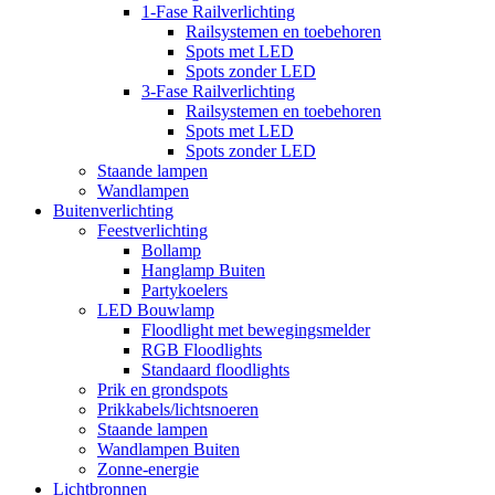
1-Fase Railverlichting
Railsystemen en toebehoren
Spots met LED
Spots zonder LED
3-Fase Railverlichting
Railsystemen en toebehoren
Spots met LED
Spots zonder LED
Staande lampen
Wandlampen
Buitenverlichting
Feestverlichting
Bollamp
Hanglamp Buiten
Partykoelers
LED Bouwlamp
Floodlight met bewegingsmelder
RGB Floodlights
Standaard floodlights
Prik en grondspots
Prikkabels/lichtsnoeren
Staande lampen
Wandlampen Buiten
Zonne-energie
Lichtbronnen