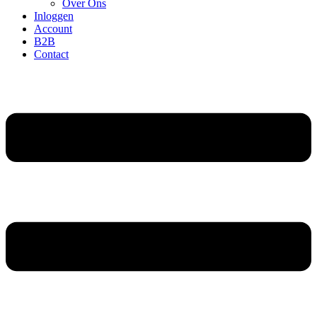
Over Ons
Inloggen
Account
B2B
Contact