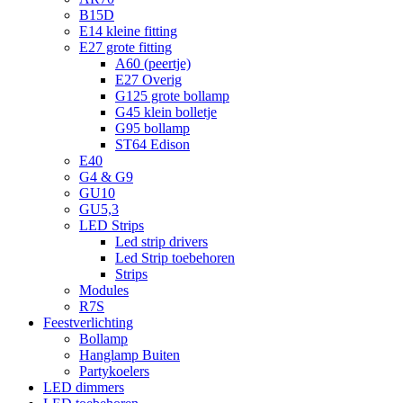
B15D
E14 kleine fitting
E27 grote fitting
A60 (peertje)
E27 Overig
G125 grote bollamp
G45 klein bolletje
G95 bollamp
ST64 Edison
E40
G4 & G9
GU10
GU5,3
LED Strips
Led strip drivers
Led Strip toebehoren
Strips
Modules
R7S
Feestverlichting
Bollamp
Hanglamp Buiten
Partykoelers
LED dimmers