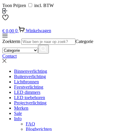
Toon Prijzen
incl. BTW
€
0,00
0
Winkelwagen
Zoekterm
Categorie
Contact
Binnenverlichting
Buitenverlichting
Lichtbronnen
Feestverlichting
LED dimmers
LED toebehoren
Projectverlichting
Merken
Sale
Info
FAQ
Blogberichten