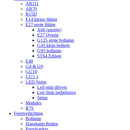
AR111
AR70
B15D
E14 kleine fitting
E27 grote fitting
A60 (peertje)
E27 Overig
G125 grote bollamp
G45 klein bolletje
G95 bollamp
ST64 Edison
E40
G4 & G9
GU10
GU5,3
LED Strips
Led strip drivers
Led Strip toebehoren
Strips
Modules
R7S
Feestverlichting
Bollamp
Hanglamp Buiten
Partykoelers