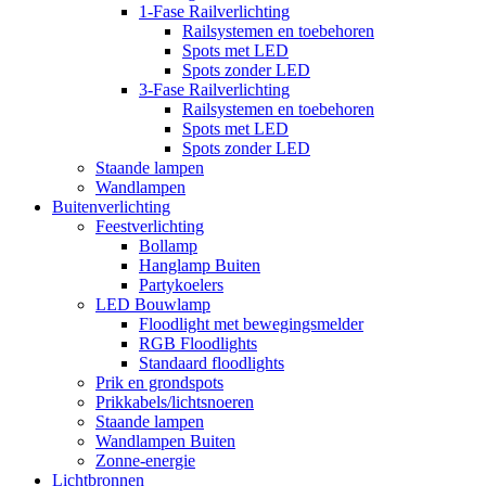
1-Fase Railverlichting
Railsystemen en toebehoren
Spots met LED
Spots zonder LED
3-Fase Railverlichting
Railsystemen en toebehoren
Spots met LED
Spots zonder LED
Staande lampen
Wandlampen
Buitenverlichting
Feestverlichting
Bollamp
Hanglamp Buiten
Partykoelers
LED Bouwlamp
Floodlight met bewegingsmelder
RGB Floodlights
Standaard floodlights
Prik en grondspots
Prikkabels/lichtsnoeren
Staande lampen
Wandlampen Buiten
Zonne-energie
Lichtbronnen