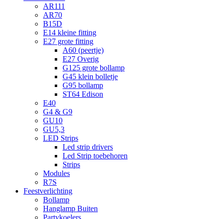
AR111
AR70
B15D
E14 kleine fitting
E27 grote fitting
A60 (peertje)
E27 Overig
G125 grote bollamp
G45 klein bolletje
G95 bollamp
ST64 Edison
E40
G4 & G9
GU10
GU5,3
LED Strips
Led strip drivers
Led Strip toebehoren
Strips
Modules
R7S
Feestverlichting
Bollamp
Hanglamp Buiten
Partykoelers