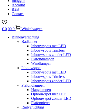
Inloggen
Account
B2B
Contact
€
0,00
0
Winkelwagen
Binnenverlichting
Badkamer
Inbouwspots met LED
Inbouwspots Trimless
Inbouwspots zonder LED
Plafondlampen
Wandlampen
Inbouwspots
Inbouwspots met LED
Inbouwspots Trimless
Inbouwspots zonder LED
Plafondlampen
Hanglampen
Opbouwspot met LED
Opbouwspot zonder LED
Plafonnieres
Railverlichting