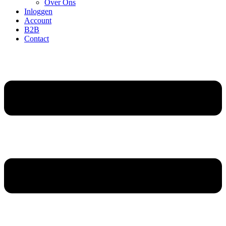
Over Ons
Inloggen
Account
B2B
Contact