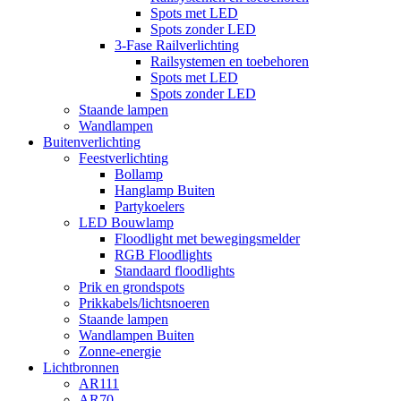
Spots met LED
Spots zonder LED
3-Fase Railverlichting
Railsystemen en toebehoren
Spots met LED
Spots zonder LED
Staande lampen
Wandlampen
Buitenverlichting
Feestverlichting
Bollamp
Hanglamp Buiten
Partykoelers
LED Bouwlamp
Floodlight met bewegingsmelder
RGB Floodlights
Standaard floodlights
Prik en grondspots
Prikkabels/lichtsnoeren
Staande lampen
Wandlampen Buiten
Zonne-energie
Lichtbronnen
AR111
AR70