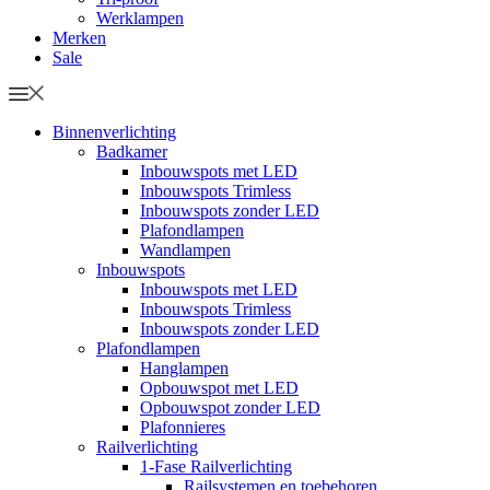
Werklampen
Merken
Sale
Binnenverlichting
Badkamer
Inbouwspots met LED
Inbouwspots Trimless
Inbouwspots zonder LED
Plafondlampen
Wandlampen
Inbouwspots
Inbouwspots met LED
Inbouwspots Trimless
Inbouwspots zonder LED
Plafondlampen
Hanglampen
Opbouwspot met LED
Opbouwspot zonder LED
Plafonnieres
Railverlichting
1-Fase Railverlichting
Railsystemen en toebehoren