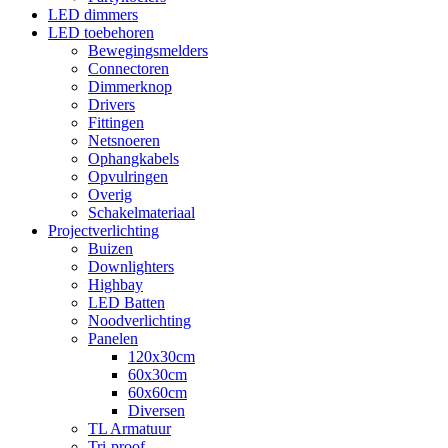
LED dimmers
LED toebehoren
Bewegingsmelders
Connectoren
Dimmerknop
Drivers
Fittingen
Netsnoeren
Ophangkabels
Opvulringen
Overig
Schakelmateriaal
Projectverlichting
Buizen
Downlighters
Highbay
LED Batten
Noodverlichting
Panelen
120x30cm
60x30cm
60x60cm
Diversen
TL Armatuur
Tri-proof