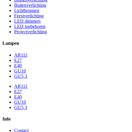
Buitenverlichting
Lichtbronnen
Feestverlichting
LED dimmers
LED toebehoren
Projectverlichting
Lampen
AR111
E27
E40
GU10
GU5,3
AR111
E27
E40
GU10
GU5,3
Info
Contact