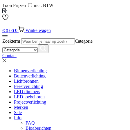
Toon Prijzen
incl. BTW
€
0,00
0
Winkelwagen
Zoekterm
Categorie
Contact
Binnenverlichting
Buitenverlichting
Lichtbronnen
Feestverlichting
LED dimmers
LED toebehoren
Projectverlichting
Merken
Sale
Info
FAQ
Blogberichten