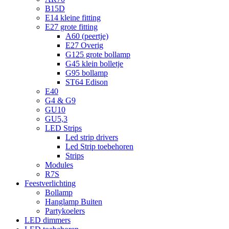
B15D
E14 kleine fitting
E27 grote fitting
A60 (peertje)
E27 Overig
G125 grote bollamp
G45 klein bolletje
G95 bollamp
ST64 Edison
E40
G4 & G9
GU10
GU5,3
LED Strips
Led strip drivers
Led Strip toebehoren
Strips
Modules
R7S
Feestverlichting
Bollamp
Hanglamp Buiten
Partykoelers
LED dimmers