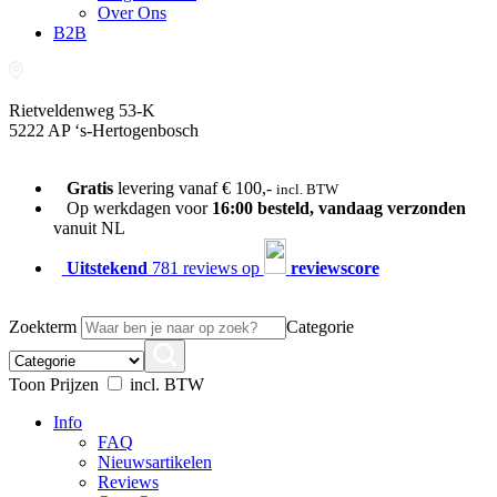
Over Ons
B2B
Rietveldenweg 53-K
5222 AP ‘s-Hertogenbosch
073-689 54 61
Gratis
levering vanaf € 100,-
incl. BTW
Op werkdagen voor
16:00 besteld, vandaag verzonden
vanuit NL
Uitstekend
781 reviews op
reviewscore
Zoekterm
Categorie
Toon Prijzen
incl. BTW
Info
FAQ
Nieuwsartikelen
Reviews