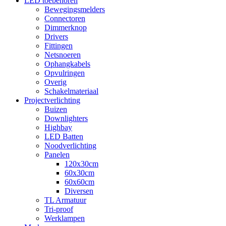
LED toebehoren
Bewegingsmelders
Connectoren
Dimmerknop
Drivers
Fittingen
Netsnoeren
Ophangkabels
Opvulringen
Overig
Schakelmateriaal
Projectverlichting
Buizen
Downlighters
Highbay
LED Batten
Noodverlichting
Panelen
120x30cm
60x30cm
60x60cm
Diversen
TL Armatuur
Tri-proof
Werklampen