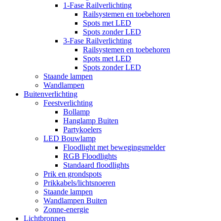
1-Fase Railverlichting
Railsystemen en toebehoren
Spots met LED
Spots zonder LED
3-Fase Railverlichting
Railsystemen en toebehoren
Spots met LED
Spots zonder LED
Staande lampen
Wandlampen
Buitenverlichting
Feestverlichting
Bollamp
Hanglamp Buiten
Partykoelers
LED Bouwlamp
Floodlight met bewegingsmelder
RGB Floodlights
Standaard floodlights
Prik en grondspots
Prikkabels/lichtsnoeren
Staande lampen
Wandlampen Buiten
Zonne-energie
Lichtbronnen