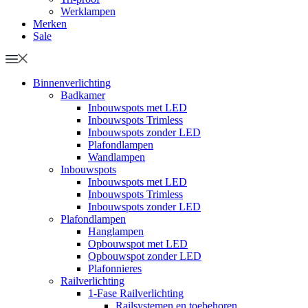
Werklampen
Merken
Sale
Binnenverlichting
Badkamer
Inbouwspots met LED
Inbouwspots Trimless
Inbouwspots zonder LED
Plafondlampen
Wandlampen
Inbouwspots
Inbouwspots met LED
Inbouwspots Trimless
Inbouwspots zonder LED
Plafondlampen
Hanglampen
Opbouwspot met LED
Opbouwspot zonder LED
Plafonnieres
Railverlichting
1-Fase Railverlichting
Railsystemen en toebehoren