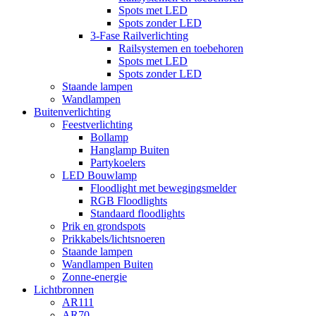
Spots met LED
Spots zonder LED
3-Fase Railverlichting
Railsystemen en toebehoren
Spots met LED
Spots zonder LED
Staande lampen
Wandlampen
Buitenverlichting
Feestverlichting
Bollamp
Hanglamp Buiten
Partykoelers
LED Bouwlamp
Floodlight met bewegingsmelder
RGB Floodlights
Standaard floodlights
Prik en grondspots
Prikkabels/lichtsnoeren
Staande lampen
Wandlampen Buiten
Zonne-energie
Lichtbronnen
AR111
AR70