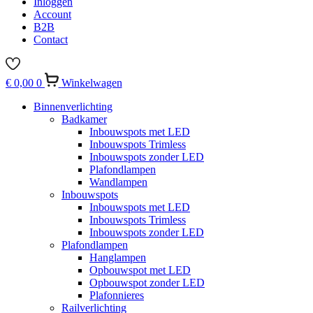
Inloggen
Account
B2B
Contact
€
0,00
0
Winkelwagen
Binnenverlichting
Badkamer
Inbouwspots met LED
Inbouwspots Trimless
Inbouwspots zonder LED
Plafondlampen
Wandlampen
Inbouwspots
Inbouwspots met LED
Inbouwspots Trimless
Inbouwspots zonder LED
Plafondlampen
Hanglampen
Opbouwspot met LED
Opbouwspot zonder LED
Plafonnieres
Railverlichting