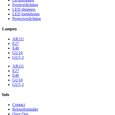
Lichtbronnen
Feestverlichting
LED dimmers
LED toebehoren
Projectverlichting
Lampen
AR111
E27
E40
GU10
GU5,3
AR111
E27
E40
GU10
GU5,3
Info
Contact
Retourformulier
Over Ons