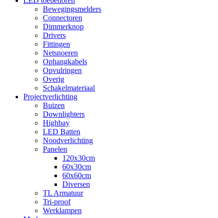
LED toebehoren
Bewegingsmelders
Connectoren
Dimmerknop
Drivers
Fittingen
Netsnoeren
Ophangkabels
Opvulringen
Overig
Schakelmateriaal
Projectverlichting
Buizen
Downlighters
Highbay
LED Batten
Noodverlichting
Panelen
120x30cm
60x30cm
60x60cm
Diversen
TL Armatuur
Tri-proof
Werklampen