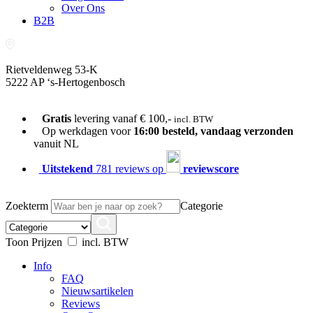
Over Ons
B2B
Rietveldenweg 53-K
5222 AP ‘s-Hertogenbosch
073-689 54 61
Gratis
levering vanaf € 100,-
incl. BTW
Op werkdagen voor
16:00 besteld, vandaag verzonden
vanuit NL
Uitstekend
781 reviews op
reviewscore
Zoekterm
Categorie
Toon Prijzen
incl. BTW
Info
FAQ
Nieuwsartikelen
Reviews