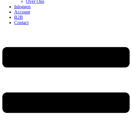
Over Ons
Inloggen
Account
B2B
Contact