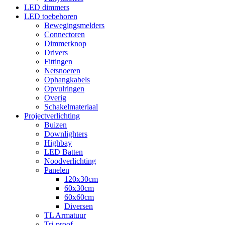
LED dimmers
LED toebehoren
Bewegingsmelders
Connectoren
Dimmerknop
Drivers
Fittingen
Netsnoeren
Ophangkabels
Opvulringen
Overig
Schakelmateriaal
Projectverlichting
Buizen
Downlighters
Highbay
LED Batten
Noodverlichting
Panelen
120x30cm
60x30cm
60x60cm
Diversen
TL Armatuur
Tri-proof