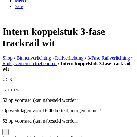
Merken
Sale
Intern koppelstuk 3-fase
trackrail wit
Shop
›
Binnenverlichting
›
Railverlichting
›
3-Fase Railverlichting
›
Railsystemen en toebehoren
›
Intern koppelstuk 3-fase trackrail
wit
€
5,95
incl. BTW
52 op voorraad (kan nabesteld worden)
Op werkdagen voor 16:00 besteld, morgen in huis!
52 op voorraad (kan nabesteld worden)
-