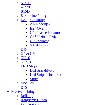
AR111
AR70
B15D
E14 kleine fitting
E27 grote fitting
A60 (peertje)
E27 Overig
G125 grote bollamp
G45 klein bolletje
G95 bollamp
ST64 Edison
E40
G4 & G9
GU10
GU5,3
LED Strips
Led strip drivers
Led Strip toebehoren
Strips
Modules
R7S
Feestverlichting
Bollamp
Hanglamp Buiten
Partykoelers