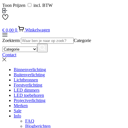
Toon Prijzen
incl. BTW
€
0,00
0
Winkelwagen
Zoekterm
Categorie
Contact
Binnenverlichting
Buitenverlichting
Lichtbronnen
Feestverlichting
LED dimmers
LED toebehoren
Projectverlichting
Merken
Sale
Info
FAQ
Blogberichten