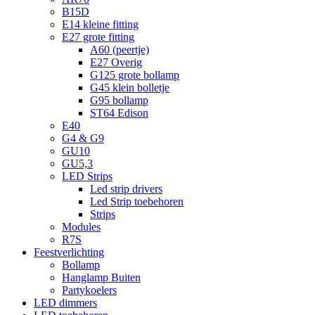
B15D
E14 kleine fitting
E27 grote fitting
A60 (peertje)
E27 Overig
G125 grote bollamp
G45 klein bolletje
G95 bollamp
ST64 Edison
E40
G4 & G9
GU10
GU5,3
LED Strips
Led strip drivers
Led Strip toebehoren
Strips
Modules
R7S
Feestverlichting
Bollamp
Hanglamp Buiten
Partykoelers
LED dimmers