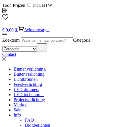
Toon Prijzen
incl. BTW
€
0,00
0
Winkelwagen
Zoekterm
Categorie
Contact
Binnenverlichting
Buitenverlichting
Lichtbronnen
Feestverlichting
LED dimmers
LED toebehoren
Projectverlichting
Merken
Sale
Info
FAQ
Blogberichten