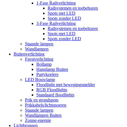
1-Fase Railverlichting
Railsystemen en toebehoren
Spots met LED
Spots zonder LED
3-Fase Railverlichting
Railsystemen en toebehoren
Spots met LED
Spots zonder LED
Staande lampen
Wandlampen
Buitenverlichting
Feestverlichting
Bollamp
Hanglamp Buiten
Partykoelers
LED Bouwlamp
Floodlight met bewegingsmelder
RGB Floodlights
Standaard floodlights
Prik en grondspots
Prikkabels/lichtsnoeren
Staande lampen
Wandlampen Buiten
Zonne-energie
Lichtbronnen