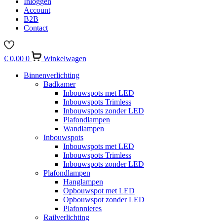
Inloggen
Account
B2B
Contact
€
0,00
0
Winkelwagen
Binnenverlichting
Badkamer
Inbouwspots met LED
Inbouwspots Trimless
Inbouwspots zonder LED
Plafondlampen
Wandlampen
Inbouwspots
Inbouwspots met LED
Inbouwspots Trimless
Inbouwspots zonder LED
Plafondlampen
Hanglampen
Opbouwspot met LED
Opbouwspot zonder LED
Plafonnieres
Railverlichting