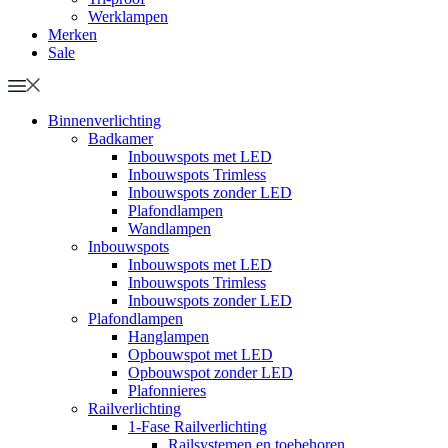
Werklampen
Merken
Sale
Binnenverlichting
Badkamer
Inbouwspots met LED
Inbouwspots Trimless
Inbouwspots zonder LED
Plafondlampen
Wandlampen
Inbouwspots
Inbouwspots met LED
Inbouwspots Trimless
Inbouwspots zonder LED
Plafondlampen
Hanglampen
Opbouwspot met LED
Opbouwspot zonder LED
Plafonnieres
Railverlichting
1-Fase Railverlichting
Railsystemen en toebehoren