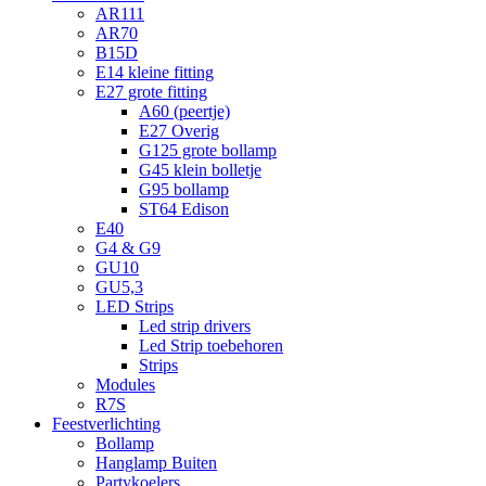
AR111
AR70
B15D
E14 kleine fitting
E27 grote fitting
A60 (peertje)
E27 Overig
G125 grote bollamp
G45 klein bolletje
G95 bollamp
ST64 Edison
E40
G4 & G9
GU10
GU5,3
LED Strips
Led strip drivers
Led Strip toebehoren
Strips
Modules
R7S
Feestverlichting
Bollamp
Hanglamp Buiten
Partykoelers