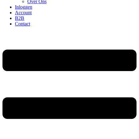
Over Ons
Inloggen
Account
B2B
Contact