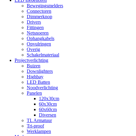
LED toebehoren
Bewegingsmelders
Connectoren
Dimmerknop
Drivers
Fittingen
Netsnoeren
Ophangkabels
Opvulringen
Overig
Schakelmateriaal
Projectverlichting
Buizen
Downlighters
Highbay
LED Batten
Noodverlichting
Panelen
120x30cm
60x30cm
60x60cm
Diversen
TL Armatuur
Tri-proof
Werklampen