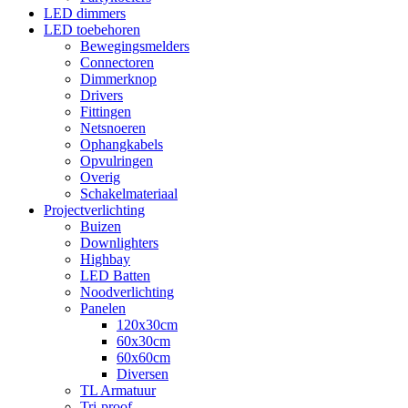
LED dimmers
LED toebehoren
Bewegingsmelders
Connectoren
Dimmerknop
Drivers
Fittingen
Netsnoeren
Ophangkabels
Opvulringen
Overig
Schakelmateriaal
Projectverlichting
Buizen
Downlighters
Highbay
LED Batten
Noodverlichting
Panelen
120x30cm
60x30cm
60x60cm
Diversen
TL Armatuur
Tri-proof