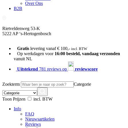
Over Ons
B2B
Rietveldenweg 53-K
5222 AP ‘s-Hertogenbosch
073-689 54 61
Gratis
levering vanaf € 100,-
incl. BTW
Op werkdagen voor
16:00 besteld, vandaag verzonden
vanuit NL
Uitstekend
781 reviews op
reviewscore
Zoekterm
Categorie
Toon Prijzen
incl. BTW
Info
FAQ
Nieuwsartikelen
Reviews