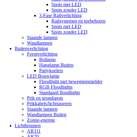
Spots met LED
Spots zonder LED
3-Fase Railverlichting
Railsystemen en toebehoren
Spots met LED
Spots zonder LED
Staande lampen
Wandlampen
Buitenverlichting
Feestverlichting
Bollamp
Hanglamp Buiten
Partykoelers
LED Bouwlamp
Floodlight met bewegingsmelder
RGB Floodlights
Standaard floodlights
Prik en grondspots
Prikkabels/lichtsnoeren
Staande lampen
Wandlampen Buiten
Zonne-energie
Lichtbronnen
AR111
AR70