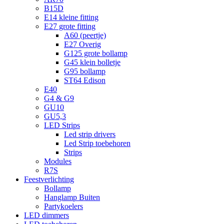
B15D
E14 kleine fitting
E27 grote fitting
A60 (peertje)
E27 Overig
G125 grote bollamp
G45 klein bolletje
G95 bollamp
ST64 Edison
E40
G4 & G9
GU10
GU5,3
LED Strips
Led strip drivers
Led Strip toebehoren
Strips
Modules
R7S
Feestverlichting
Bollamp
Hanglamp Buiten
Partykoelers
LED dimmers