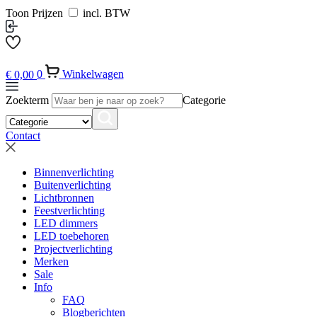
Toon Prijzen
incl. BTW
€
0,00
0
Winkelwagen
Zoekterm
Categorie
Contact
Binnenverlichting
Buitenverlichting
Lichtbronnen
Feestverlichting
LED dimmers
LED toebehoren
Projectverlichting
Merken
Sale
Info
FAQ
Blogberichten