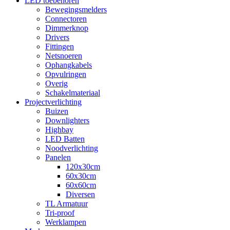
LED toebehoren
Bewegingsmelders
Connectoren
Dimmerknop
Drivers
Fittingen
Netsnoeren
Ophangkabels
Opvulringen
Overig
Schakelmateriaal
Projectverlichting
Buizen
Downlighters
Highbay
LED Batten
Noodverlichting
Panelen
120x30cm
60x30cm
60x60cm
Diversen
TL Armatuur
Tri-proof
Werklampen