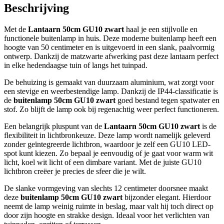
Beschrijving
Met de
Lantaarn 50cm GU10 zwart
haal je een stijlvolle en
functionele buitenlamp in huis. Deze moderne buitenlamp heeft een
hoogte van 50 centimeter en is uitgevoerd in een slank, paalvormig
ontwerp. Dankzij de matzwarte afwerking past deze lantaarn perfect
in elke hedendaagse tuin of langs het tuinpad.
De behuizing is gemaakt van duurzaam aluminium, wat zorgt voor
een stevige en weerbestendige lamp. Dankzij de IP44-classificatie is
de
buitenlamp 50cm GU10 zwart
goed bestand tegen spatwater en
stof. Zo blijft de lamp ook bij regenachtig weer perfect functioneren.
Een belangrijk pluspunt van de
Lantaarn 50cm GU10 zwart
is de
flexibiliteit in lichtbronkeuze. Deze lamp wordt namelijk geleverd
zonder geïntegreerde lichtbron, waardoor je zelf een GU10 LED-
spot kunt kiezen. Zo bepaal je eenvoudig of je gaat voor warm wit
licht, koel wit licht of een dimbare variant. Met de juiste GU10
lichtbron creëer je precies de sfeer die je wilt.
De slanke vormgeving van slechts 12 centimeter doorsnee maakt
deze
buitenlamp 50cm GU10 zwart
bijzonder elegant. Hierdoor
neemt de lamp weinig ruimte in beslag, maar valt hij toch direct op
door zijn hoogte en strakke design. Ideaal voor het verlichten van