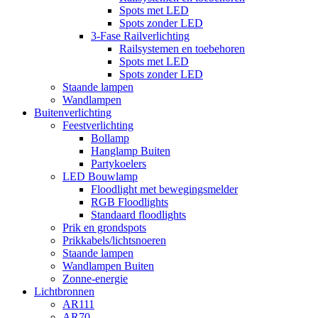
Spots met LED
Spots zonder LED
3-Fase Railverlichting
Railsystemen en toebehoren
Spots met LED
Spots zonder LED
Staande lampen
Wandlampen
Buitenverlichting
Feestverlichting
Bollamp
Hanglamp Buiten
Partykoelers
LED Bouwlamp
Floodlight met bewegingsmelder
RGB Floodlights
Standaard floodlights
Prik en grondspots
Prikkabels/lichtsnoeren
Staande lampen
Wandlampen Buiten
Zonne-energie
Lichtbronnen
AR111
AR70