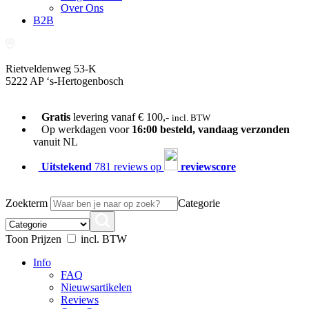
Over Ons
B2B
Rietveldenweg 53-K
5222 AP ‘s-Hertogenbosch
073-689 54 61
Gratis
levering vanaf € 100,-
incl. BTW
Op werkdagen voor
16:00 besteld, vandaag verzonden
vanuit NL
Uitstekend
781 reviews op
reviewscore
Zoekterm
Categorie
Toon Prijzen
incl. BTW
Info
FAQ
Nieuwsartikelen
Reviews