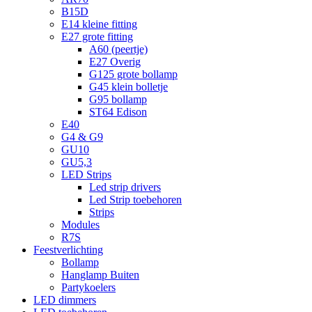
B15D
E14 kleine fitting
E27 grote fitting
A60 (peertje)
E27 Overig
G125 grote bollamp
G45 klein bolletje
G95 bollamp
ST64 Edison
E40
G4 & G9
GU10
GU5,3
LED Strips
Led strip drivers
Led Strip toebehoren
Strips
Modules
R7S
Feestverlichting
Bollamp
Hanglamp Buiten
Partykoelers
LED dimmers