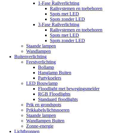
1-Fase Railverlichting
Railsystemen en toebehoren
Spots met LED
Spots zonder LED
3-Fase Railverlichting
Railsystemen en toebehoren
Spots met LED
Spots zonder LED
Staande lampen
Wandlampen
Buitenverlichting
Feestverlichting
Bollamp
Hanglamp Buiten
Partykoelers
LED Bouwlamp
Floodlight met bewegingsmelder
RGB Floodlights
Standaard floodlights
Prik en grondspots
Prikkabels/lichtsnoeren
Staande lampen
Wandlampen Buiten
Zonne-energie
Lichtbronnen