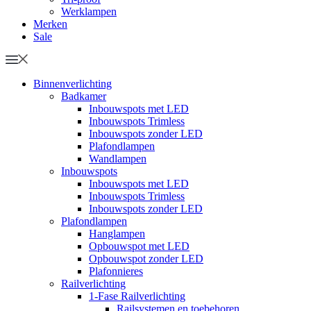
Werklampen
Merken
Sale
Binnenverlichting
Badkamer
Inbouwspots met LED
Inbouwspots Trimless
Inbouwspots zonder LED
Plafondlampen
Wandlampen
Inbouwspots
Inbouwspots met LED
Inbouwspots Trimless
Inbouwspots zonder LED
Plafondlampen
Hanglampen
Opbouwspot met LED
Opbouwspot zonder LED
Plafonnieres
Railverlichting
1-Fase Railverlichting
Railsystemen en toebehoren