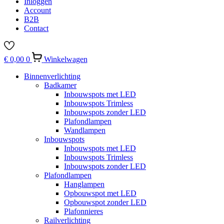
Inloggen
Account
B2B
Contact
€
0,00
0
Winkelwagen
Binnenverlichting
Badkamer
Inbouwspots met LED
Inbouwspots Trimless
Inbouwspots zonder LED
Plafondlampen
Wandlampen
Inbouwspots
Inbouwspots met LED
Inbouwspots Trimless
Inbouwspots zonder LED
Plafondlampen
Hanglampen
Opbouwspot met LED
Opbouwspot zonder LED
Plafonnieres
Railverlichting