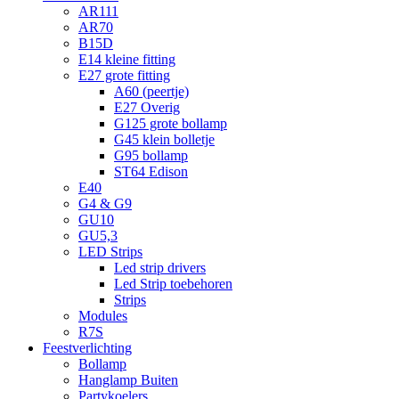
AR111
AR70
B15D
E14 kleine fitting
E27 grote fitting
A60 (peertje)
E27 Overig
G125 grote bollamp
G45 klein bolletje
G95 bollamp
ST64 Edison
E40
G4 & G9
GU10
GU5,3
LED Strips
Led strip drivers
Led Strip toebehoren
Strips
Modules
R7S
Feestverlichting
Bollamp
Hanglamp Buiten
Partykoelers