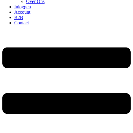
Over Ons
Inloggen
Account
B2B
Contact