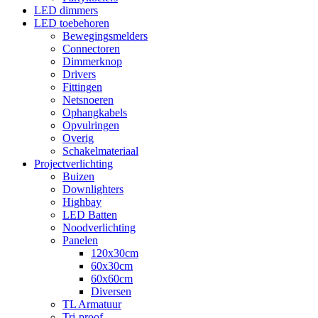
LED dimmers
LED toebehoren
Bewegingsmelders
Connectoren
Dimmerknop
Drivers
Fittingen
Netsnoeren
Ophangkabels
Opvulringen
Overig
Schakelmateriaal
Projectverlichting
Buizen
Downlighters
Highbay
LED Batten
Noodverlichting
Panelen
120x30cm
60x30cm
60x60cm
Diversen
TL Armatuur
Tri-proof