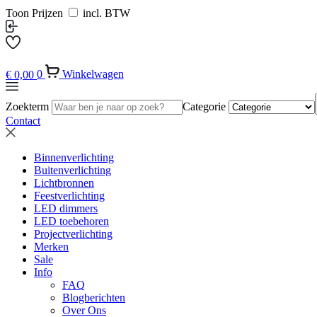
Toon Prijzen
incl. BTW
€
0,00
0
Winkelwagen
Zoekterm
Categorie
Contact
Binnenverlichting
Buitenverlichting
Lichtbronnen
Feestverlichting
LED dimmers
LED toebehoren
Projectverlichting
Merken
Sale
Info
FAQ
Blogberichten
Over Ons