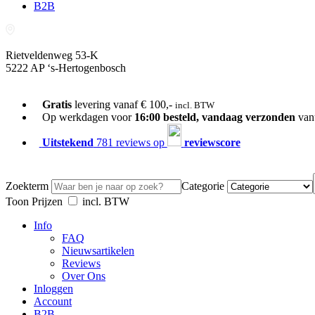
B2B
Rietveldenweg 53-K
5222 AP ‘s-Hertogenbosch
073-689 54 61
Gratis
levering vanaf € 100,-
incl. BTW
Op werkdagen voor
16:00 besteld, vandaag verzonden
van
Uitstekend
781 reviews op
reviewscore
Zoekterm
Categorie
Toon Prijzen
incl. BTW
Info
FAQ
Nieuwsartikelen
Reviews
Over Ons
Inloggen
Account
B2B