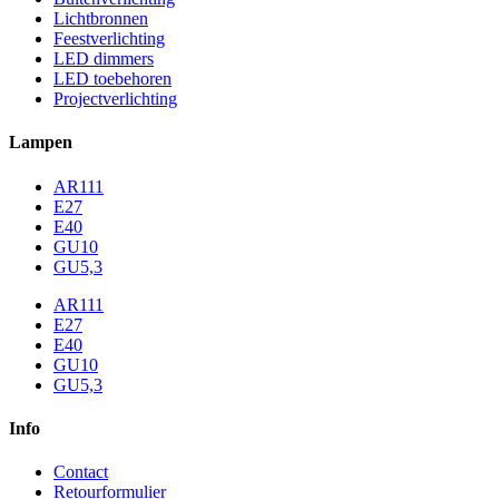
Lichtbronnen
Feestverlichting
LED dimmers
LED toebehoren
Projectverlichting
Lampen
AR111
E27
E40
GU10
GU5,3
AR111
E27
E40
GU10
GU5,3
Info
Contact
Retourformulier