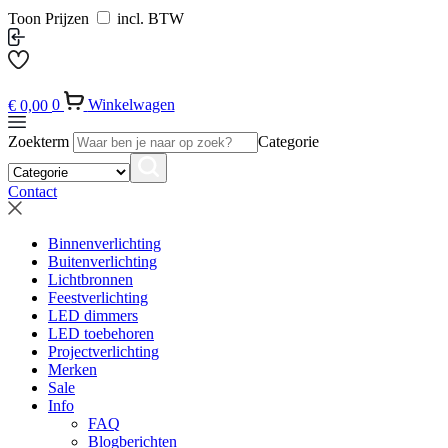
Toon Prijzen
incl. BTW
€
0,00
0
Winkelwagen
Zoekterm
Categorie
Contact
Binnenverlichting
Buitenverlichting
Lichtbronnen
Feestverlichting
LED dimmers
LED toebehoren
Projectverlichting
Merken
Sale
Info
FAQ
Blogberichten