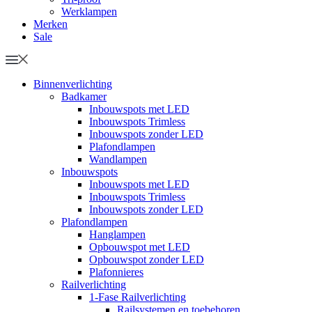
Werklampen
Merken
Sale
Binnenverlichting
Badkamer
Inbouwspots met LED
Inbouwspots Trimless
Inbouwspots zonder LED
Plafondlampen
Wandlampen
Inbouwspots
Inbouwspots met LED
Inbouwspots Trimless
Inbouwspots zonder LED
Plafondlampen
Hanglampen
Opbouwspot met LED
Opbouwspot zonder LED
Plafonnieres
Railverlichting
1-Fase Railverlichting
Railsystemen en toebehoren