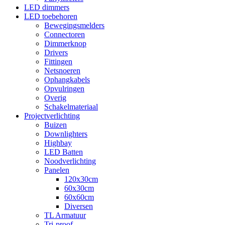
LED dimmers
LED toebehoren
Bewegingsmelders
Connectoren
Dimmerknop
Drivers
Fittingen
Netsnoeren
Ophangkabels
Opvulringen
Overig
Schakelmateriaal
Projectverlichting
Buizen
Downlighters
Highbay
LED Batten
Noodverlichting
Panelen
120x30cm
60x30cm
60x60cm
Diversen
TL Armatuur
Tri-proof