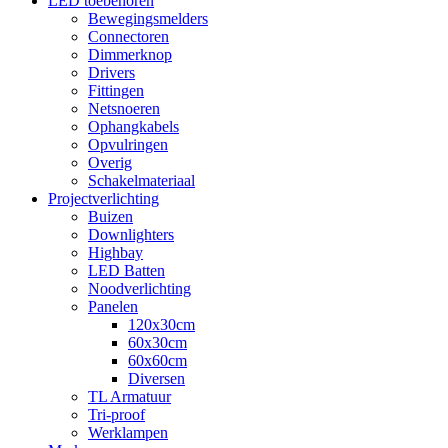
LED toebehoren
Bewegingsmelders
Connectoren
Dimmerknop
Drivers
Fittingen
Netsnoeren
Ophangkabels
Opvulringen
Overig
Schakelmateriaal
Projectverlichting
Buizen
Downlighters
Highbay
LED Batten
Noodverlichting
Panelen
120x30cm
60x30cm
60x60cm
Diversen
TL Armatuur
Tri-proof
Werklampen