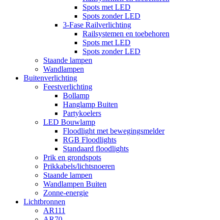
Spots met LED
Spots zonder LED
3-Fase Railverlichting
Railsystemen en toebehoren
Spots met LED
Spots zonder LED
Staande lampen
Wandlampen
Buitenverlichting
Feestverlichting
Bollamp
Hanglamp Buiten
Partykoelers
LED Bouwlamp
Floodlight met bewegingsmelder
RGB Floodlights
Standaard floodlights
Prik en grondspots
Prikkabels/lichtsnoeren
Staande lampen
Wandlampen Buiten
Zonne-energie
Lichtbronnen
AR111
AR70