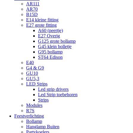
AR111
AR70
B15D
E14 kleine fitting
E27 grote fitting
A60 (peertje)
E27 Overig
G125 grote bollamp
G45 klein bolletje
G95 bollamp
ST64 Edison
E40
G4 & G9
GU10
GU5,3
LED Strips
Led strip drivers
Led Strip toebehoren
Strips
Modules
R7S
Feestverlichting
Bollamp
Hanglamp Buiten
Partykoelers