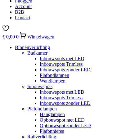
Inloggen
Account
B2B
Contact
€
0,00
0
Winkelwagen
Binnenverlichting
Badkamer
Inbouwspots met LED
Inbouwspots Trimless
Inbouwspots zonder LED
Plafondlampen
Wandlampen
Inbouwspots
Inbouwspots met LED
Inbouwspots Trimless
Inbouwspots zonder LED
Plafondlampen
Hanglampen
Opbouwspot met LED
Opbouwspot zonder LED
Plafonnieres
Railverlichting