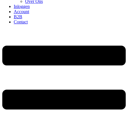
Over Ons
Inloggen
Account
B2B
Contact