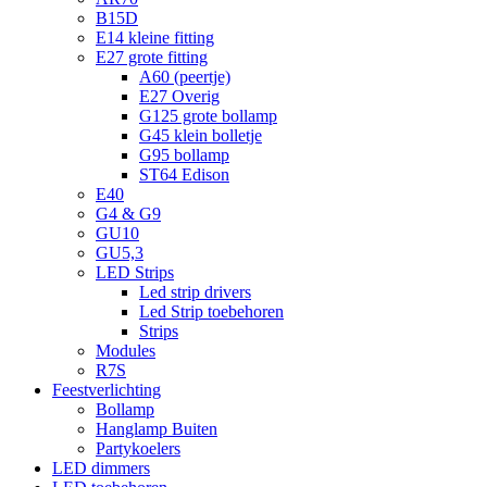
B15D
E14 kleine fitting
E27 grote fitting
A60 (peertje)
E27 Overig
G125 grote bollamp
G45 klein bolletje
G95 bollamp
ST64 Edison
E40
G4 & G9
GU10
GU5,3
LED Strips
Led strip drivers
Led Strip toebehoren
Strips
Modules
R7S
Feestverlichting
Bollamp
Hanglamp Buiten
Partykoelers
LED dimmers