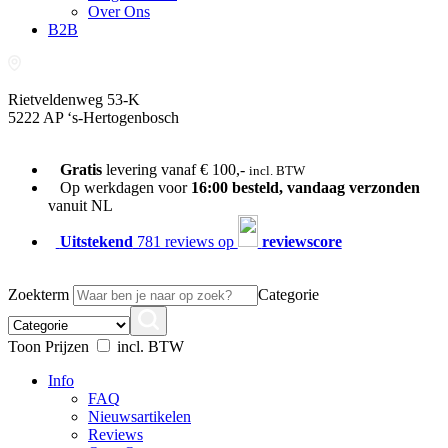
Over Ons
B2B
Rietveldenweg 53-K
5222 AP ‘s-Hertogenbosch
073-689 54 61
Gratis
levering vanaf € 100,-
incl. BTW
Op werkdagen voor
16:00 besteld, vandaag verzonden
vanuit NL
Uitstekend
781 reviews op
reviewscore
Zoekterm
Categorie
Toon Prijzen
incl. BTW
Info
FAQ
Nieuwsartikelen
Reviews