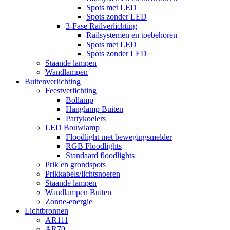
Spots met LED
Spots zonder LED
3-Fase Railverlichting
Railsystemen en toebehoren
Spots met LED
Spots zonder LED
Staande lampen
Wandlampen
Buitenverlichting
Feestverlichting
Bollamp
Hanglamp Buiten
Partykoelers
LED Bouwlamp
Floodlight met bewegingsmelder
RGB Floodlights
Standaard floodlights
Prik en grondspots
Prikkabels/lichtsnoeren
Staande lampen
Wandlampen Buiten
Zonne-energie
Lichtbronnen
AR111
AR70