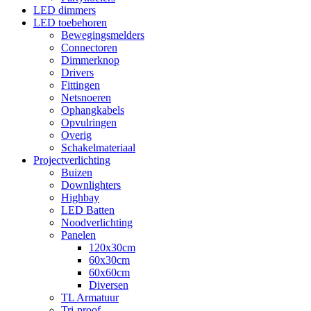
LED dimmers
LED toebehoren
Bewegingsmelders
Connectoren
Dimmerknop
Drivers
Fittingen
Netsnoeren
Ophangkabels
Opvulringen
Overig
Schakelmateriaal
Projectverlichting
Buizen
Downlighters
Highbay
LED Batten
Noodverlichting
Panelen
120x30cm
60x30cm
60x60cm
Diversen
TL Armatuur
Tri-proof