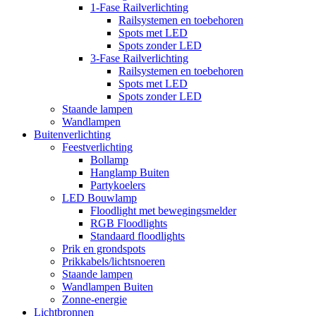
1-Fase Railverlichting
Railsystemen en toebehoren
Spots met LED
Spots zonder LED
3-Fase Railverlichting
Railsystemen en toebehoren
Spots met LED
Spots zonder LED
Staande lampen
Wandlampen
Buitenverlichting
Feestverlichting
Bollamp
Hanglamp Buiten
Partykoelers
LED Bouwlamp
Floodlight met bewegingsmelder
RGB Floodlights
Standaard floodlights
Prik en grondspots
Prikkabels/lichtsnoeren
Staande lampen
Wandlampen Buiten
Zonne-energie
Lichtbronnen