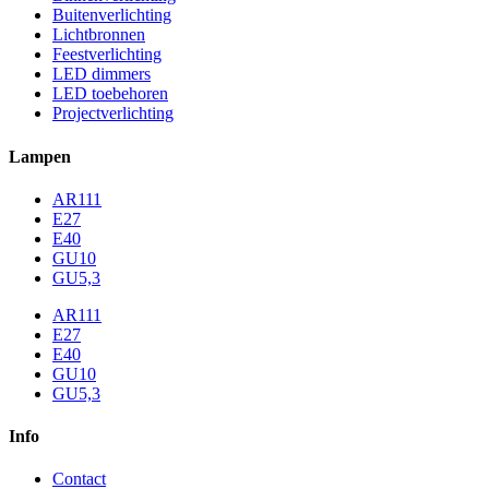
Buitenverlichting
Lichtbronnen
Feestverlichting
LED dimmers
LED toebehoren
Projectverlichting
Lampen
AR111
E27
E40
GU10
GU5,3
AR111
E27
E40
GU10
GU5,3
Info
Contact