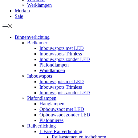
Werklampen
Merken
Sale
Binnenverlichting
Badkamer
Inbouwspots met LED
Inbouwspots Trimless
Inbouwspots zonder LED
Plafondlampen
Wandlampen
Inbouwspots
Inbouwspots met LED
Inbouwspots Trimless
Inbouwspots zonder LED
Plafondlampen
Hanglampen
Opbouwspot met LED
Opbouwspot zonder LED
Plafonnieres
Railverlichting
1-Fase Railverlichting
Railsystemen en toebehoren