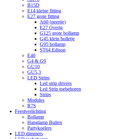
B15D
E14 kleine fitting
E27 grote fitting
A60 (peertje)
E27 Overig
G125 grote bollamp
G45 klein bolletje
G95 bollamp
ST64 Edison
E40
G4 & G9
GU10
GU5,3
LED Strips
Led strip drivers
Led Strip toebehoren
Strips
Modules
R7S
Feestverlichting
Bollamp
Hanglamp Buiten
Partykoelers
LED dimmers