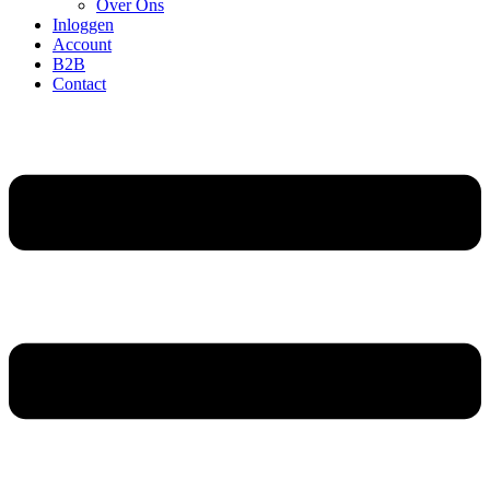
Over Ons
Inloggen
Account
B2B
Contact