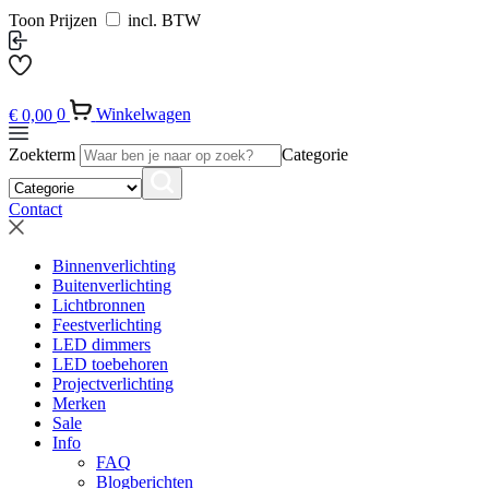
Toon Prijzen
incl. BTW
€
0,00
0
Winkelwagen
Zoekterm
Categorie
Contact
Binnenverlichting
Buitenverlichting
Lichtbronnen
Feestverlichting
LED dimmers
LED toebehoren
Projectverlichting
Merken
Sale
Info
FAQ
Blogberichten