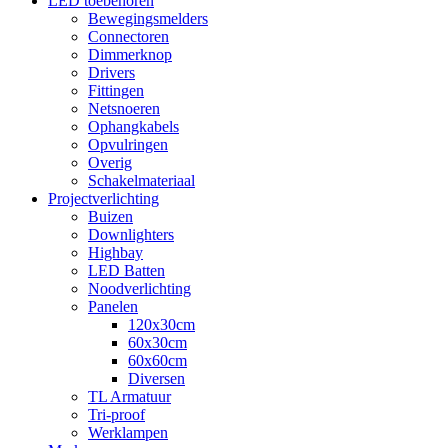
LED toebehoren
Bewegingsmelders
Connectoren
Dimmerknop
Drivers
Fittingen
Netsnoeren
Ophangkabels
Opvulringen
Overig
Schakelmateriaal
Projectverlichting
Buizen
Downlighters
Highbay
LED Batten
Noodverlichting
Panelen
120x30cm
60x30cm
60x60cm
Diversen
TL Armatuur
Tri-proof
Werklampen