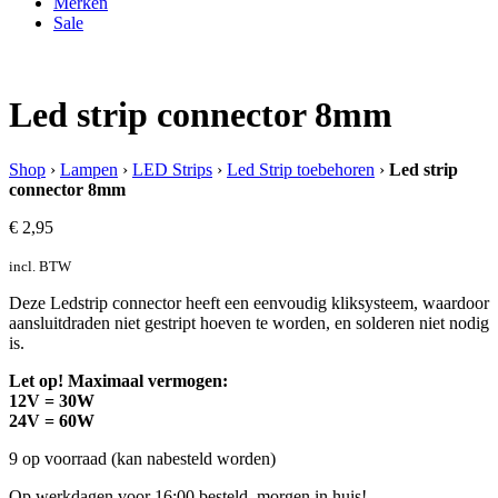
Merken
Sale
Led strip connector 8mm
Shop
›
Lampen
›
LED Strips
›
Led Strip toebehoren
›
Led strip
connector 8mm
€
2,95
incl. BTW
Deze Ledstrip connector heeft een eenvoudig kliksysteem, waardoor
aansluitdraden niet gestript hoeven te worden, en solderen niet nodig
is.
Let op! Maximaal vermogen:
12V = 30W
24V = 60W
9 op voorraad (kan nabesteld worden)
Op werkdagen voor 16:00 besteld, morgen in huis!