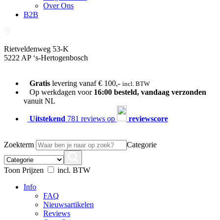
Over Ons
B2B
Rietveldenweg 53-K
5222 AP ‘s-Hertogenbosch
073-689 54 61
Gratis
levering vanaf € 100,-
incl. BTW
Op werkdagen voor
16:00 besteld, vandaag verzonden
vanuit NL
Uitstekend
781 reviews op
reviewscore
Zoekterm
Categorie
Toon Prijzen
incl. BTW
Info
FAQ
Nieuwsartikelen
Reviews