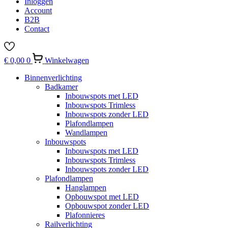
Inloggen
Account
B2B
Contact
€
0,00
0
Winkelwagen
Binnenverlichting
Badkamer
Inbouwspots met LED
Inbouwspots Trimless
Inbouwspots zonder LED
Plafondlampen
Wandlampen
Inbouwspots
Inbouwspots met LED
Inbouwspots Trimless
Inbouwspots zonder LED
Plafondlampen
Hanglampen
Opbouwspot met LED
Opbouwspot zonder LED
Plafonnieres
Railverlichting