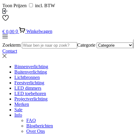
Toon Prijzen
incl. BTW
€
0,00
0
Winkelwagen
Zoekterm
Categorie
Contact
Binnenverlichting
Buitenverlichting
Lichtbronnen
Feestverlichting
LED dimmers
LED toebehoren
Projectverlichting
Merken
Sale
Info
FAQ
Blogberichten
Over Ons