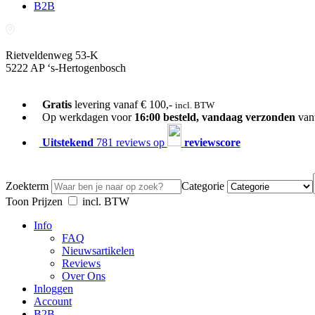
B2B
Rietveldenweg 53-K
5222 AP ‘s-Hertogenbosch
073-689 54 61
Gratis
levering vanaf € 100,-
incl. BTW
Op werkdagen voor
16:00 besteld, vandaag verzonden
van
Uitstekend
781 reviews op
reviewscore
Zoekterm
Categorie
Toon Prijzen
incl. BTW
Info
FAQ
Nieuwsartikelen
Reviews
Over Ons
Inloggen
Account
B2B