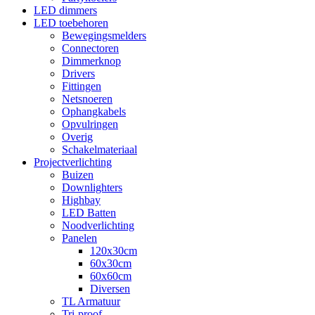
LED dimmers
LED toebehoren
Bewegingsmelders
Connectoren
Dimmerknop
Drivers
Fittingen
Netsnoeren
Ophangkabels
Opvulringen
Overig
Schakelmateriaal
Projectverlichting
Buizen
Downlighters
Highbay
LED Batten
Noodverlichting
Panelen
120x30cm
60x30cm
60x60cm
Diversen
TL Armatuur
Tri-proof