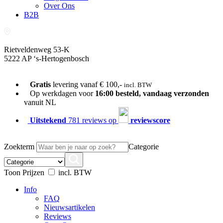
Over Ons
B2B
Rietveldenweg 53-K
5222 AP ‘s-Hertogenbosch
073-689 54 61
Gratis
levering vanaf € 100,-
incl. BTW
Op werkdagen voor
16:00 besteld, vandaag verzonden
vanuit NL
Uitstekend
781 reviews op
reviewscore
Zoekterm
Categorie
Toon Prijzen
incl. BTW
Info
FAQ
Nieuwsartikelen
Reviews