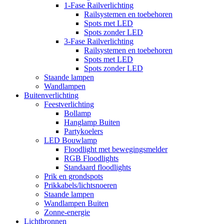
1-Fase Railverlichting
Railsystemen en toebehoren
Spots met LED
Spots zonder LED
3-Fase Railverlichting
Railsystemen en toebehoren
Spots met LED
Spots zonder LED
Staande lampen
Wandlampen
Buitenverlichting
Feestverlichting
Bollamp
Hanglamp Buiten
Partykoelers
LED Bouwlamp
Floodlight met bewegingsmelder
RGB Floodlights
Standaard floodlights
Prik en grondspots
Prikkabels/lichtsnoeren
Staande lampen
Wandlampen Buiten
Zonne-energie
Lichtbronnen