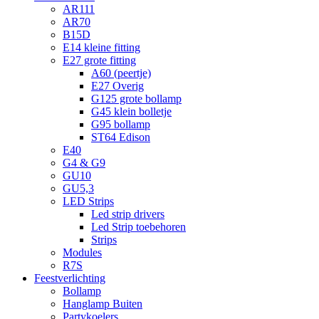
AR111
AR70
B15D
E14 kleine fitting
E27 grote fitting
A60 (peertje)
E27 Overig
G125 grote bollamp
G45 klein bolletje
G95 bollamp
ST64 Edison
E40
G4 & G9
GU10
GU5,3
LED Strips
Led strip drivers
Led Strip toebehoren
Strips
Modules
R7S
Feestverlichting
Bollamp
Hanglamp Buiten
Partykoelers