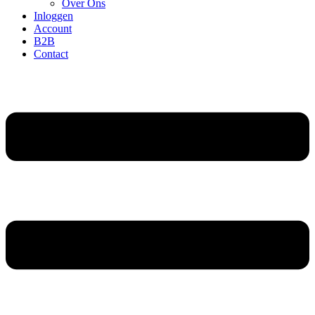
Over Ons
Inloggen
Account
B2B
Contact