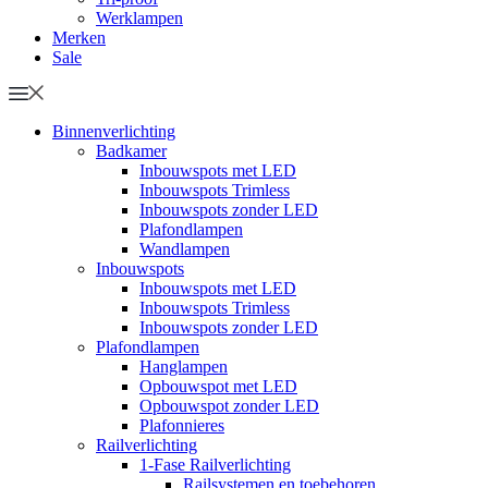
Werklampen
Merken
Sale
Binnenverlichting
Badkamer
Inbouwspots met LED
Inbouwspots Trimless
Inbouwspots zonder LED
Plafondlampen
Wandlampen
Inbouwspots
Inbouwspots met LED
Inbouwspots Trimless
Inbouwspots zonder LED
Plafondlampen
Hanglampen
Opbouwspot met LED
Opbouwspot zonder LED
Plafonnieres
Railverlichting
1-Fase Railverlichting
Railsystemen en toebehoren