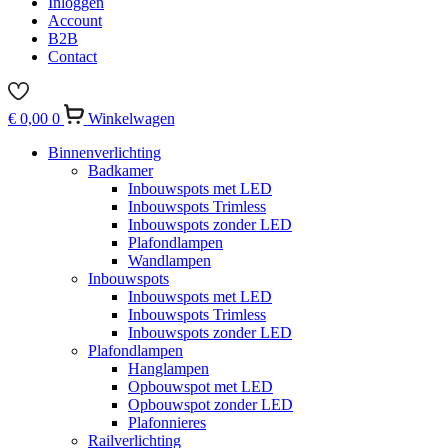
Inloggen
Account
B2B
Contact
€
0,00
0
Winkelwagen
Binnenverlichting
Badkamer
Inbouwspots met LED
Inbouwspots Trimless
Inbouwspots zonder LED
Plafondlampen
Wandlampen
Inbouwspots
Inbouwspots met LED
Inbouwspots Trimless
Inbouwspots zonder LED
Plafondlampen
Hanglampen
Opbouwspot met LED
Opbouwspot zonder LED
Plafonnieres
Railverlichting