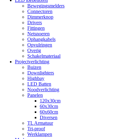
LED toebehoren
Bewegingsmelders
Connectoren
Dimmerknop
Drivers
Fittingen
Netsnoeren
Ophangkabels
Opvulringen
Overig
Schakelmateriaal
Projectverlichting
Buizen
Downlighters
Highbay
LED Batten
Noodverlichting
Panelen
120x30cm
60x30cm
60x60cm
Diversen
TL Armatuur
Tri-proof
Werklampen