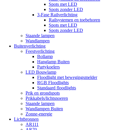
Spots met LED
Spots zonder LED
3-Fase Railverlichting
Railsystemen en toebehoren
Spots met LED
Spots zonder LED
Staande lampen
Wandlampen
Buitenverlichting
Feestverlichting
Bollamp
Hanglamp Buiten
Partykoelers
LED Bouwlamp
Floodlight met bewegingsmelder
RGB Floodlights
Standaard floodlights
Prik en grondspots
Prikkabels/lichtsnoeren
Staande lampen
Wandlampen Buiten
Zonne-energie
Lichtbronnen
AR111
AR70