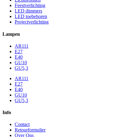
Feestverlichting
LED dimmers
LED toebehoren
Projectverlichting
Lampen
AR111
E27
E40
GU10
GU5,3
AR111
E27
E40
GU10
GU5,3
Info
Contact
Retourformulier
Over Ons