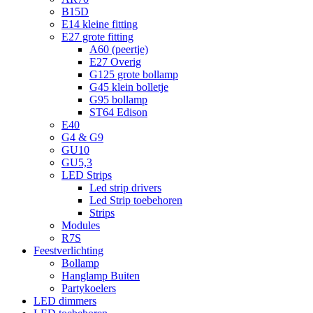
B15D
E14 kleine fitting
E27 grote fitting
A60 (peertje)
E27 Overig
G125 grote bollamp
G45 klein bolletje
G95 bollamp
ST64 Edison
E40
G4 & G9
GU10
GU5,3
LED Strips
Led strip drivers
Led Strip toebehoren
Strips
Modules
R7S
Feestverlichting
Bollamp
Hanglamp Buiten
Partykoelers
LED dimmers