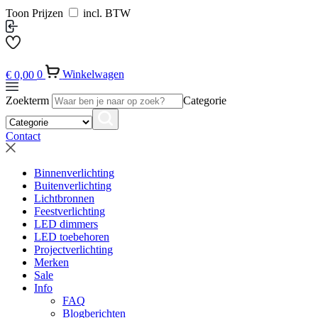
Toon Prijzen
incl. BTW
€
0,00
0
Winkelwagen
Zoekterm
Categorie
Contact
Binnenverlichting
Buitenverlichting
Lichtbronnen
Feestverlichting
LED dimmers
LED toebehoren
Projectverlichting
Merken
Sale
Info
FAQ
Blogberichten