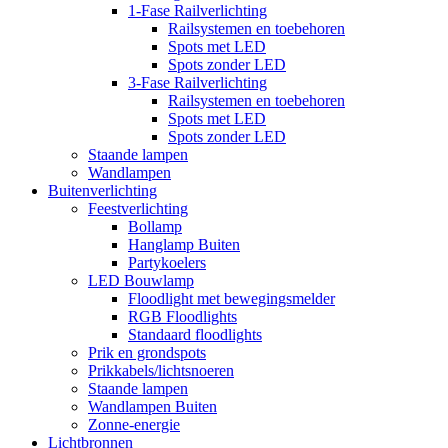
1-Fase Railverlichting
Railsystemen en toebehoren
Spots met LED
Spots zonder LED
3-Fase Railverlichting
Railsystemen en toebehoren
Spots met LED
Spots zonder LED
Staande lampen
Wandlampen
Buitenverlichting
Feestverlichting
Bollamp
Hanglamp Buiten
Partykoelers
LED Bouwlamp
Floodlight met bewegingsmelder
RGB Floodlights
Standaard floodlights
Prik en grondspots
Prikkabels/lichtsnoeren
Staande lampen
Wandlampen Buiten
Zonne-energie
Lichtbronnen