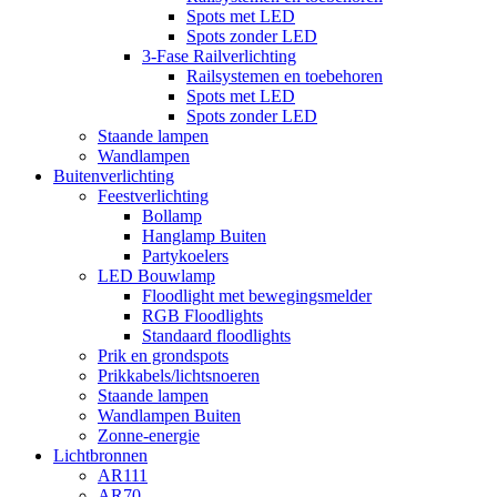
Spots met LED
Spots zonder LED
3-Fase Railverlichting
Railsystemen en toebehoren
Spots met LED
Spots zonder LED
Staande lampen
Wandlampen
Buitenverlichting
Feestverlichting
Bollamp
Hanglamp Buiten
Partykoelers
LED Bouwlamp
Floodlight met bewegingsmelder
RGB Floodlights
Standaard floodlights
Prik en grondspots
Prikkabels/lichtsnoeren
Staande lampen
Wandlampen Buiten
Zonne-energie
Lichtbronnen
AR111
AR70