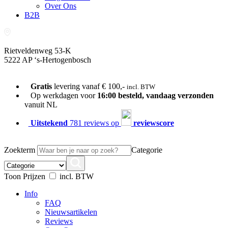
Over Ons
B2B
Rietveldenweg 53-K
5222 AP ‘s-Hertogenbosch
073-689 54 61
Gratis
levering vanaf € 100,-
incl. BTW
Op werkdagen voor
16:00 besteld, vandaag verzonden
vanuit NL
Uitstekend
781 reviews op
reviewscore
Zoekterm
Categorie
Toon Prijzen
incl. BTW
Info
FAQ
Nieuwsartikelen
Reviews