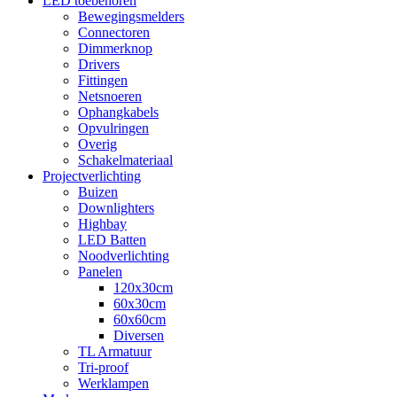
LED toebehoren
Bewegingsmelders
Connectoren
Dimmerknop
Drivers
Fittingen
Netsnoeren
Ophangkabels
Opvulringen
Overig
Schakelmateriaal
Projectverlichting
Buizen
Downlighters
Highbay
LED Batten
Noodverlichting
Panelen
120x30cm
60x30cm
60x60cm
Diversen
TL Armatuur
Tri-proof
Werklampen