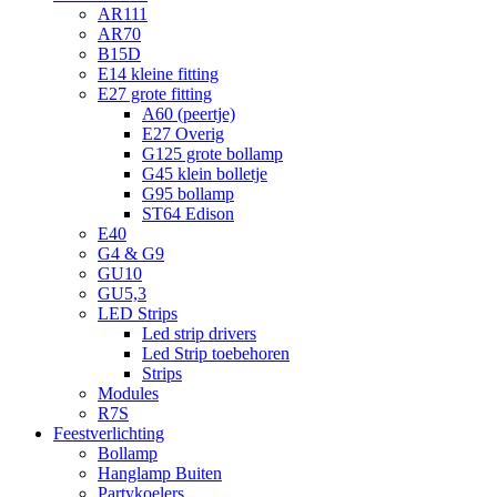
AR111
AR70
B15D
E14 kleine fitting
E27 grote fitting
A60 (peertje)
E27 Overig
G125 grote bollamp
G45 klein bolletje
G95 bollamp
ST64 Edison
E40
G4 & G9
GU10
GU5,3
LED Strips
Led strip drivers
Led Strip toebehoren
Strips
Modules
R7S
Feestverlichting
Bollamp
Hanglamp Buiten
Partykoelers