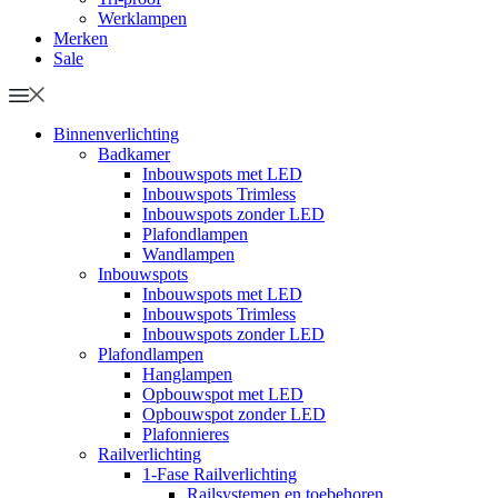
Werklampen
Merken
Sale
Binnenverlichting
Badkamer
Inbouwspots met LED
Inbouwspots Trimless
Inbouwspots zonder LED
Plafondlampen
Wandlampen
Inbouwspots
Inbouwspots met LED
Inbouwspots Trimless
Inbouwspots zonder LED
Plafondlampen
Hanglampen
Opbouwspot met LED
Opbouwspot zonder LED
Plafonnieres
Railverlichting
1-Fase Railverlichting
Railsystemen en toebehoren