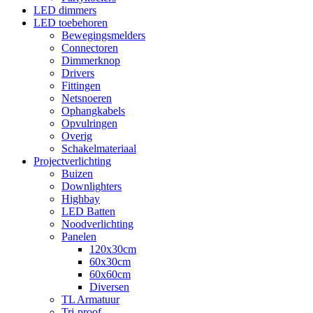
LED dimmers
LED toebehoren
Bewegingsmelders
Connectoren
Dimmerknop
Drivers
Fittingen
Netsnoeren
Ophangkabels
Opvulringen
Overig
Schakelmateriaal
Projectverlichting
Buizen
Downlighters
Highbay
LED Batten
Noodverlichting
Panelen
120x30cm
60x30cm
60x60cm
Diversen
TL Armatuur
Tri-proof