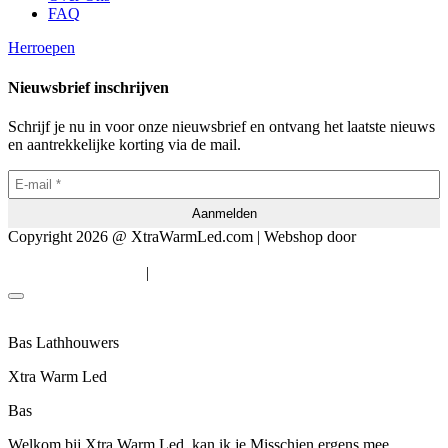
FAQ
Herroepen
Nieuwsbrief inschrijven
Schrijf je nu in voor onze nieuwsbrief en ontvang het laatste nieuws
en aantrekkelijke korting via de mail.
Copyright 2026 @ XtraWarmLed.com | Webshop door
BEWISE
Solutions
|
Algemene voorwaarden
Privacyverklaring
Bas Lathhouwers
Xtra Warm Led
Bas
Welkom bij Xtra Warm Led, kan ik je Misschien ergens mee