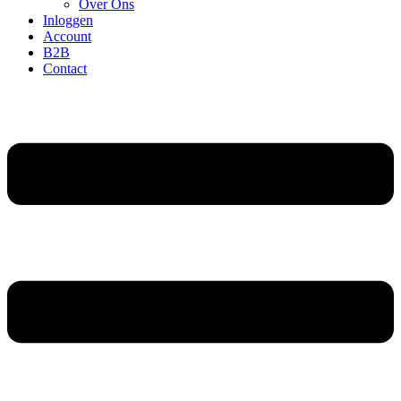
Over Ons
Inloggen
Account
B2B
Contact