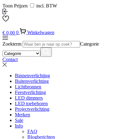
Toon Prijzen
incl. BTW
€
0,00
0
Winkelwagen
Zoekterm
Categorie
Contact
Binnenverlichting
Buitenverlichting
Lichtbronnen
Feestverlichting
LED dimmers
LED toebehoren
Projectverlichting
Merken
Sale
Info
FAQ
Blogberichten