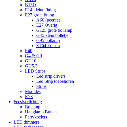
B15D
E14 kleine fitting
E27 grote fitting
A60 (peertje)
E27 Overig
G125 grote bollamp
G45 klein bolletje
G95 bollamp
ST64 Edison
E40
G4 & G9
GU10
GU5,3
LED Strips
Led strip drivers
Led Strip toebehoren
Strips
Modules
R7S
Feestverlichting
Bollamp
Hanglamp Buiten
Partykoelers
LED dimmers