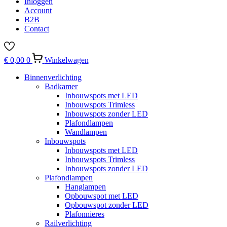
Inloggen
Account
B2B
Contact
€
0,00
0
Winkelwagen
Binnenverlichting
Badkamer
Inbouwspots met LED
Inbouwspots Trimless
Inbouwspots zonder LED
Plafondlampen
Wandlampen
Inbouwspots
Inbouwspots met LED
Inbouwspots Trimless
Inbouwspots zonder LED
Plafondlampen
Hanglampen
Opbouwspot met LED
Opbouwspot zonder LED
Plafonnieres
Railverlichting