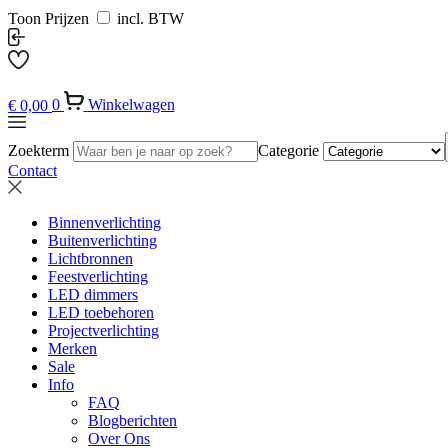
Toon Prijzen
incl. BTW
€
0,00
0
Winkelwagen
Zoekterm
Categorie
Contact
Binnenverlichting
Buitenverlichting
Lichtbronnen
Feestverlichting
LED dimmers
LED toebehoren
Projectverlichting
Merken
Sale
Info
FAQ
Blogberichten
Over Ons