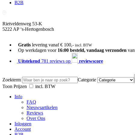
B2B
Rietveldenweg 53-K
5222 AP ‘s-Hertogenbosch
073-689 54 61
Gratis
levering vanaf € 100,-
incl. BTW
Op werkdagen voor
16:00 besteld, vandaag verzonden
van
Uitstekend
781 reviews op
reviewscore
Zoekterm
Categorie
Toon Prijzen
incl. BTW
Info
FAQ
Nieuwsartikelen
Reviews
Over Ons
Inloggen
Account
B2B