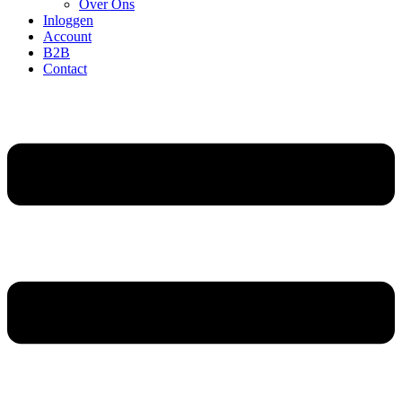
Over Ons
Inloggen
Account
B2B
Contact