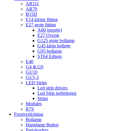
AR111
AR70
B15D
E14 kleine fitting
E27 grote fitting
A60 (peertje)
E27 Overig
G125 grote bollamp
G45 klein bolletje
G95 bollamp
ST64 Edison
E40
G4 & G9
GU10
GU5,3
LED Strips
Led strip drivers
Led Strip toebehoren
Strips
Modules
R7S
Feestverlichting
Bollamp
Hanglamp Buiten
Partykoelers