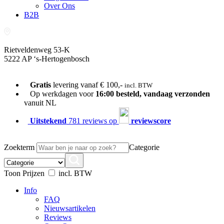
Over Ons
B2B
Rietveldenweg 53-K
5222 AP ‘s-Hertogenbosch
073-689 54 61
Gratis
levering vanaf € 100,-
incl. BTW
Op werkdagen voor
16:00 besteld, vandaag verzonden
vanuit NL
Uitstekend
781 reviews op
reviewscore
Zoekterm
Categorie
Toon Prijzen
incl. BTW
Info
FAQ
Nieuwsartikelen
Reviews