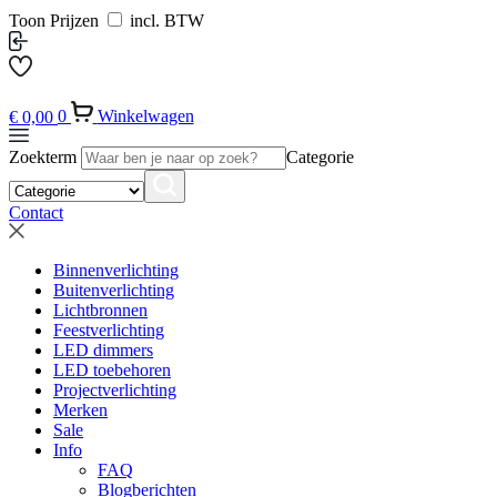
Toon Prijzen
incl. BTW
€
0,00
0
Winkelwagen
Zoekterm
Categorie
Contact
Binnenverlichting
Buitenverlichting
Lichtbronnen
Feestverlichting
LED dimmers
LED toebehoren
Projectverlichting
Merken
Sale
Info
FAQ
Blogberichten