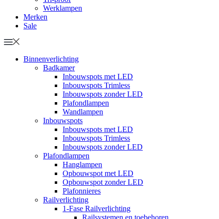
Werklampen
Merken
Sale
Binnenverlichting
Badkamer
Inbouwspots met LED
Inbouwspots Trimless
Inbouwspots zonder LED
Plafondlampen
Wandlampen
Inbouwspots
Inbouwspots met LED
Inbouwspots Trimless
Inbouwspots zonder LED
Plafondlampen
Hanglampen
Opbouwspot met LED
Opbouwspot zonder LED
Plafonnieres
Railverlichting
1-Fase Railverlichting
Railsystemen en toebehoren