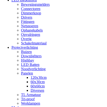
LED toebehoren
Bewegingsmelders
Connectoren
Dimmerknop
Drivers
Fittingen
Netsnoeren
Ophangkabels
Opvulringen
Overig
Schakelmateriaal
Projectverlichting
Buizen
Downlighters
Highbay
LED Batten
Noodverlichting
Panelen
120x30cm
60x30cm
60x60cm
Diversen
TL Armatuur
Tri-proof
Werklampen