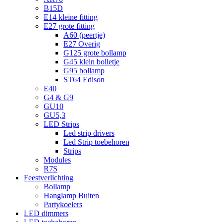
B15D
E14 kleine fitting
E27 grote fitting
A60 (peertje)
E27 Overig
G125 grote bollamp
G45 klein bolletje
G95 bollamp
ST64 Edison
E40
G4 & G9
GU10
GU5,3
LED Strips
Led strip drivers
Led Strip toebehoren
Strips
Modules
R7S
Feestverlichting
Bollamp
Hanglamp Buiten
Partykoelers
LED dimmers