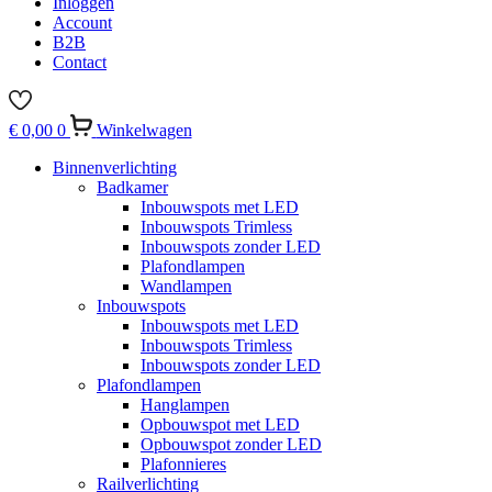
Inloggen
Account
B2B
Contact
€
0,00
0
Winkelwagen
Binnenverlichting
Badkamer
Inbouwspots met LED
Inbouwspots Trimless
Inbouwspots zonder LED
Plafondlampen
Wandlampen
Inbouwspots
Inbouwspots met LED
Inbouwspots Trimless
Inbouwspots zonder LED
Plafondlampen
Hanglampen
Opbouwspot met LED
Opbouwspot zonder LED
Plafonnieres
Railverlichting