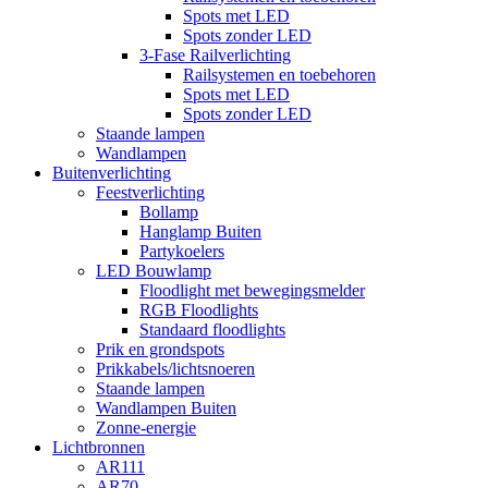
Spots met LED
Spots zonder LED
3-Fase Railverlichting
Railsystemen en toebehoren
Spots met LED
Spots zonder LED
Staande lampen
Wandlampen
Buitenverlichting
Feestverlichting
Bollamp
Hanglamp Buiten
Partykoelers
LED Bouwlamp
Floodlight met bewegingsmelder
RGB Floodlights
Standaard floodlights
Prik en grondspots
Prikkabels/lichtsnoeren
Staande lampen
Wandlampen Buiten
Zonne-energie
Lichtbronnen
AR111
AR70