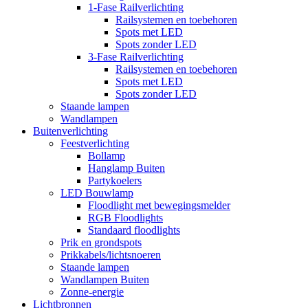
1-Fase Railverlichting
Railsystemen en toebehoren
Spots met LED
Spots zonder LED
3-Fase Railverlichting
Railsystemen en toebehoren
Spots met LED
Spots zonder LED
Staande lampen
Wandlampen
Buitenverlichting
Feestverlichting
Bollamp
Hanglamp Buiten
Partykoelers
LED Bouwlamp
Floodlight met bewegingsmelder
RGB Floodlights
Standaard floodlights
Prik en grondspots
Prikkabels/lichtsnoeren
Staande lampen
Wandlampen Buiten
Zonne-energie
Lichtbronnen