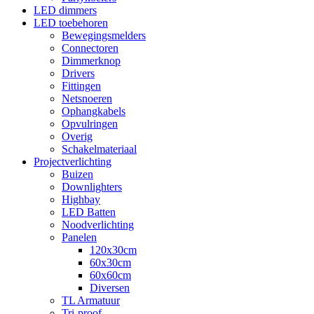
LED dimmers
LED toebehoren
Bewegingsmelders
Connectoren
Dimmerknop
Drivers
Fittingen
Netsnoeren
Ophangkabels
Opvulringen
Overig
Schakelmateriaal
Projectverlichting
Buizen
Downlighters
Highbay
LED Batten
Noodverlichting
Panelen
120x30cm
60x30cm
60x60cm
Diversen
TL Armatuur
Tri-proof