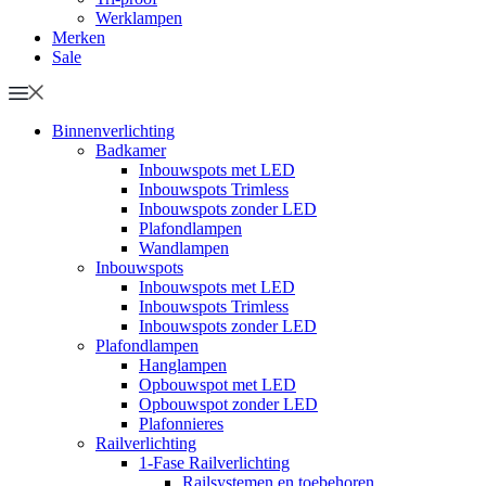
Werklampen
Merken
Sale
Binnenverlichting
Badkamer
Inbouwspots met LED
Inbouwspots Trimless
Inbouwspots zonder LED
Plafondlampen
Wandlampen
Inbouwspots
Inbouwspots met LED
Inbouwspots Trimless
Inbouwspots zonder LED
Plafondlampen
Hanglampen
Opbouwspot met LED
Opbouwspot zonder LED
Plafonnieres
Railverlichting
1-Fase Railverlichting
Railsystemen en toebehoren