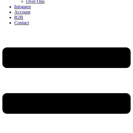
Over Ons
Inloggen
Account
B2B
Contact