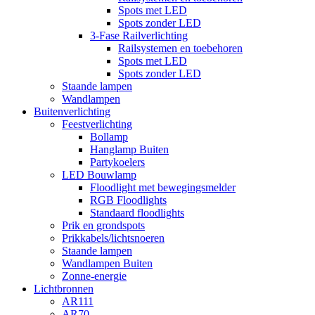
Spots met LED
Spots zonder LED
3-Fase Railverlichting
Railsystemen en toebehoren
Spots met LED
Spots zonder LED
Staande lampen
Wandlampen
Buitenverlichting
Feestverlichting
Bollamp
Hanglamp Buiten
Partykoelers
LED Bouwlamp
Floodlight met bewegingsmelder
RGB Floodlights
Standaard floodlights
Prik en grondspots
Prikkabels/lichtsnoeren
Staande lampen
Wandlampen Buiten
Zonne-energie
Lichtbronnen
AR111
AR70