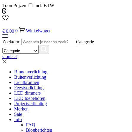
Toon Prijzen
incl. BTW
€
0,00
0
Winkelwagen
Zoekterm
Categorie
Contact
Binnenverlichting
Buitenverlichting
Lichtbronnen
Feestverlichting
LED dimmers
LED toebehoren
Projectverlichting
Merken
Sale
Info
FAQ
Blogberichten