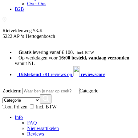
Over Ons
B2B
Rietveldenweg 53-K
5222 AP ‘s-Hertogenbosch
073-689 54 61
Gratis
levering vanaf € 100,-
incl. BTW
Op werkdagen voor
16:00 besteld, vandaag verzonden
vanuit NL
Uitstekend
781 reviews op
reviewscore
Zoekterm
Categorie
Toon Prijzen
incl. BTW
Info
FAQ
Nieuwsartikelen
Reviews