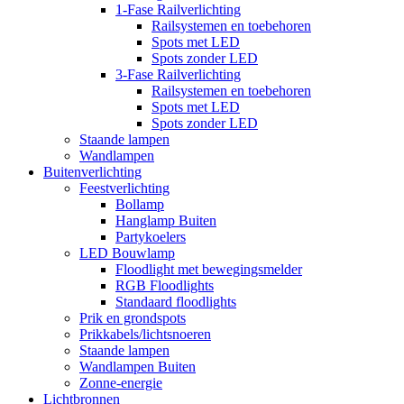
1-Fase Railverlichting
Railsystemen en toebehoren
Spots met LED
Spots zonder LED
3-Fase Railverlichting
Railsystemen en toebehoren
Spots met LED
Spots zonder LED
Staande lampen
Wandlampen
Buitenverlichting
Feestverlichting
Bollamp
Hanglamp Buiten
Partykoelers
LED Bouwlamp
Floodlight met bewegingsmelder
RGB Floodlights
Standaard floodlights
Prik en grondspots
Prikkabels/lichtsnoeren
Staande lampen
Wandlampen Buiten
Zonne-energie
Lichtbronnen