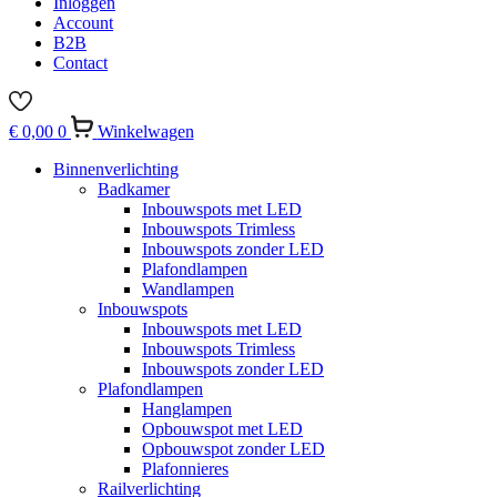
Inloggen
Account
B2B
Contact
€
0,00
0
Winkelwagen
Binnenverlichting
Badkamer
Inbouwspots met LED
Inbouwspots Trimless
Inbouwspots zonder LED
Plafondlampen
Wandlampen
Inbouwspots
Inbouwspots met LED
Inbouwspots Trimless
Inbouwspots zonder LED
Plafondlampen
Hanglampen
Opbouwspot met LED
Opbouwspot zonder LED
Plafonnieres
Railverlichting