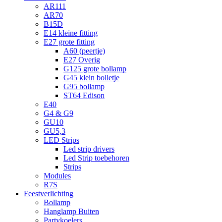
AR111
AR70
B15D
E14 kleine fitting
E27 grote fitting
A60 (peertje)
E27 Overig
G125 grote bollamp
G45 klein bolletje
G95 bollamp
ST64 Edison
E40
G4 & G9
GU10
GU5,3
LED Strips
Led strip drivers
Led Strip toebehoren
Strips
Modules
R7S
Feestverlichting
Bollamp
Hanglamp Buiten
Partykoelers