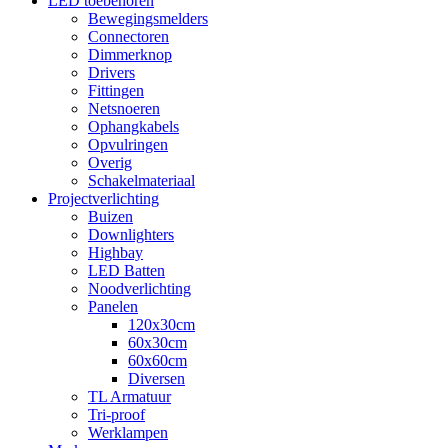
LED toebehoren
Bewegingsmelders
Connectoren
Dimmerknop
Drivers
Fittingen
Netsnoeren
Ophangkabels
Opvulringen
Overig
Schakelmateriaal
Projectverlichting
Buizen
Downlighters
Highbay
LED Batten
Noodverlichting
Panelen
120x30cm
60x30cm
60x60cm
Diversen
TL Armatuur
Tri-proof
Werklampen