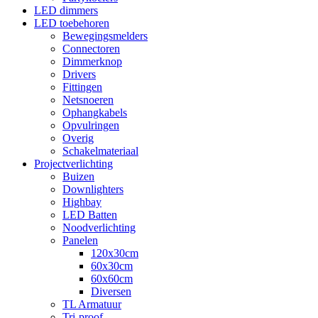
LED dimmers
LED toebehoren
Bewegingsmelders
Connectoren
Dimmerknop
Drivers
Fittingen
Netsnoeren
Ophangkabels
Opvulringen
Overig
Schakelmateriaal
Projectverlichting
Buizen
Downlighters
Highbay
LED Batten
Noodverlichting
Panelen
120x30cm
60x30cm
60x60cm
Diversen
TL Armatuur
Tri-proof