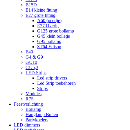
B15D
E14 kleine fitting
E27 grote fitting
A60 (peertje)
E27 Overig
G125 grote bollamp
G45 klein bolletje
G95 bollamp
ST64 Edison
E40
G4 & G9
GU10
GU5,3
LED Strips
Led strip drivers
Led Strip toebehoren
Strips
Modules
R7S
Feestverlichting
Bollamp
Hanglamp Buiten
Partykoelers
LED dimmers