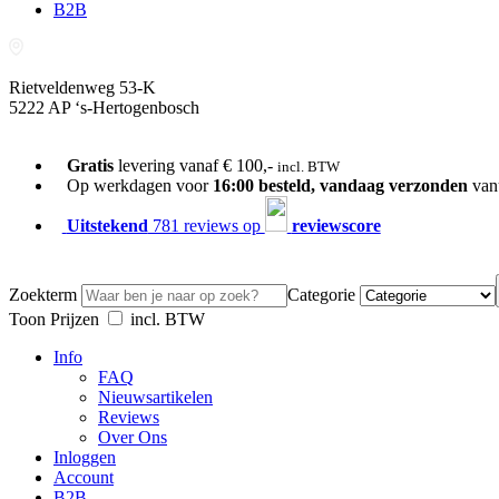
B2B
Rietveldenweg 53-K
5222 AP ‘s-Hertogenbosch
073-689 54 61
Gratis
levering vanaf € 100,-
incl. BTW
Op werkdagen voor
16:00 besteld, vandaag verzonden
van
Uitstekend
781 reviews op
reviewscore
Zoekterm
Categorie
Toon Prijzen
incl. BTW
Info
FAQ
Nieuwsartikelen
Reviews
Over Ons
Inloggen
Account
B2B