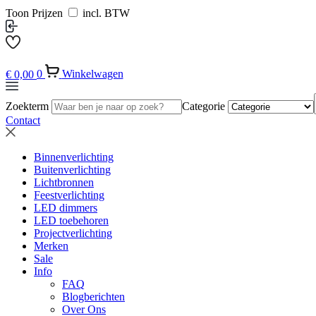
Toon Prijzen
incl. BTW
€
0,00
0
Winkelwagen
Zoekterm
Categorie
Contact
Binnenverlichting
Buitenverlichting
Lichtbronnen
Feestverlichting
LED dimmers
LED toebehoren
Projectverlichting
Merken
Sale
Info
FAQ
Blogberichten
Over Ons