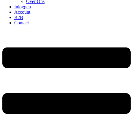
Over Ons
Inloggen
Account
B2B
Contact