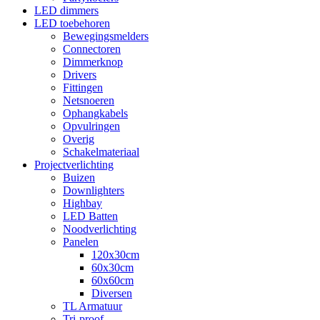
LED dimmers
LED toebehoren
Bewegingsmelders
Connectoren
Dimmerknop
Drivers
Fittingen
Netsnoeren
Ophangkabels
Opvulringen
Overig
Schakelmateriaal
Projectverlichting
Buizen
Downlighters
Highbay
LED Batten
Noodverlichting
Panelen
120x30cm
60x30cm
60x60cm
Diversen
TL Armatuur
Tri-proof