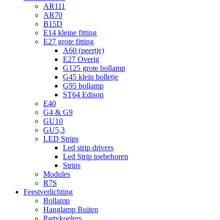
AR111
AR70
B15D
E14 kleine fitting
E27 grote fitting
A60 (peertje)
E27 Overig
G125 grote bollamp
G45 klein bolletje
G95 bollamp
ST64 Edison
E40
G4 & G9
GU10
GU5,3
LED Strips
Led strip drivers
Led Strip toebehoren
Strips
Modules
R7S
Feestverlichting
Bollamp
Hanglamp Buiten
Partykoelers