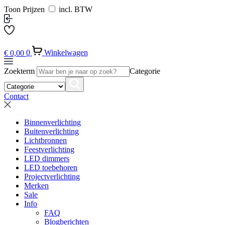
Toon Prijzen
incl. BTW
€
0,00
0
Winkelwagen
Zoekterm
Categorie
Contact
Binnenverlichting
Buitenverlichting
Lichtbronnen
Feestverlichting
LED dimmers
LED toebehoren
Projectverlichting
Merken
Sale
Info
FAQ
Blogberichten