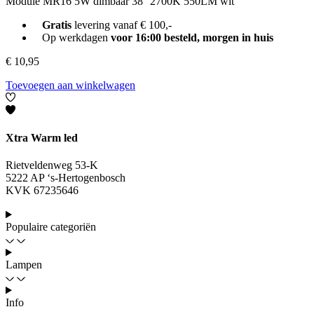
Module MR16 5W dimbaar 38° 2700K 550LM wit
Gratis
levering vanaf € 100,-
Op werkdagen
voor 16:00 besteld, morgen in huis
€
10,95
Toevoegen aan winkelwagen
Xtra Warm led
Rietveldenweg 53-K
5222 AP ‘s-Hertogenbosch
KVK 67235646
Populaire categoriën
Lampen
Info