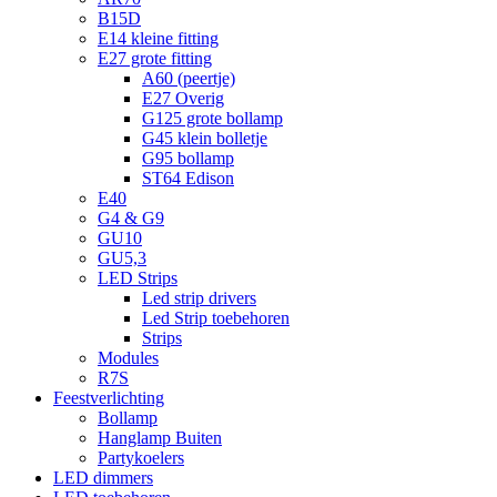
B15D
E14 kleine fitting
E27 grote fitting
A60 (peertje)
E27 Overig
G125 grote bollamp
G45 klein bolletje
G95 bollamp
ST64 Edison
E40
G4 & G9
GU10
GU5,3
LED Strips
Led strip drivers
Led Strip toebehoren
Strips
Modules
R7S
Feestverlichting
Bollamp
Hanglamp Buiten
Partykoelers
LED dimmers