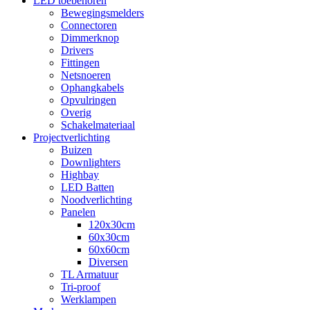
LED toebehoren
Bewegingsmelders
Connectoren
Dimmerknop
Drivers
Fittingen
Netsnoeren
Ophangkabels
Opvulringen
Overig
Schakelmateriaal
Projectverlichting
Buizen
Downlighters
Highbay
LED Batten
Noodverlichting
Panelen
120x30cm
60x30cm
60x60cm
Diversen
TL Armatuur
Tri-proof
Werklampen