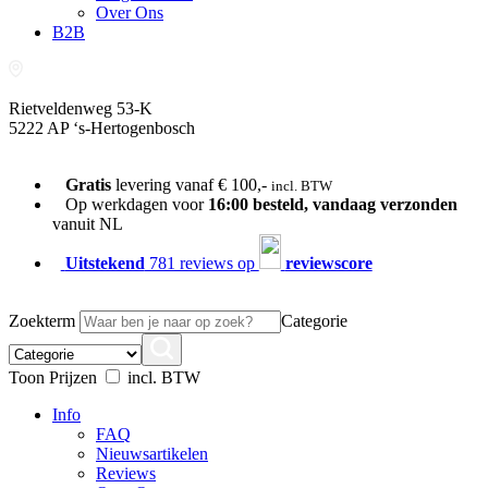
Over Ons
B2B
Rietveldenweg 53-K
5222 AP ‘s-Hertogenbosch
073-689 54 61
Gratis
levering vanaf € 100,-
incl. BTW
Op werkdagen voor
16:00 besteld, vandaag verzonden
vanuit NL
Uitstekend
781 reviews op
reviewscore
Zoekterm
Categorie
Toon Prijzen
incl. BTW
Info
FAQ
Nieuwsartikelen
Reviews