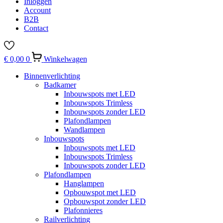
Inloggen
Account
B2B
Contact
€
0,00
0
Winkelwagen
Binnenverlichting
Badkamer
Inbouwspots met LED
Inbouwspots Trimless
Inbouwspots zonder LED
Plafondlampen
Wandlampen
Inbouwspots
Inbouwspots met LED
Inbouwspots Trimless
Inbouwspots zonder LED
Plafondlampen
Hanglampen
Opbouwspot met LED
Opbouwspot zonder LED
Plafonnieres
Railverlichting