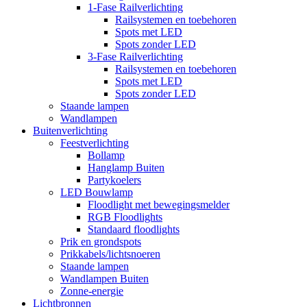
1-Fase Railverlichting
Railsystemen en toebehoren
Spots met LED
Spots zonder LED
3-Fase Railverlichting
Railsystemen en toebehoren
Spots met LED
Spots zonder LED
Staande lampen
Wandlampen
Buitenverlichting
Feestverlichting
Bollamp
Hanglamp Buiten
Partykoelers
LED Bouwlamp
Floodlight met bewegingsmelder
RGB Floodlights
Standaard floodlights
Prik en grondspots
Prikkabels/lichtsnoeren
Staande lampen
Wandlampen Buiten
Zonne-energie
Lichtbronnen