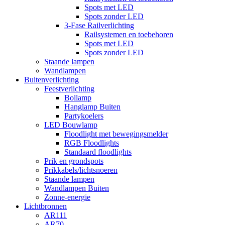
Spots met LED
Spots zonder LED
3-Fase Railverlichting
Railsystemen en toebehoren
Spots met LED
Spots zonder LED
Staande lampen
Wandlampen
Buitenverlichting
Feestverlichting
Bollamp
Hanglamp Buiten
Partykoelers
LED Bouwlamp
Floodlight met bewegingsmelder
RGB Floodlights
Standaard floodlights
Prik en grondspots
Prikkabels/lichtsnoeren
Staande lampen
Wandlampen Buiten
Zonne-energie
Lichtbronnen
AR111
AR70