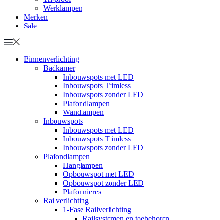
Werklampen
Merken
Sale
Binnenverlichting
Badkamer
Inbouwspots met LED
Inbouwspots Trimless
Inbouwspots zonder LED
Plafondlampen
Wandlampen
Inbouwspots
Inbouwspots met LED
Inbouwspots Trimless
Inbouwspots zonder LED
Plafondlampen
Hanglampen
Opbouwspot met LED
Opbouwspot zonder LED
Plafonnieres
Railverlichting
1-Fase Railverlichting
Railsystemen en toebehoren