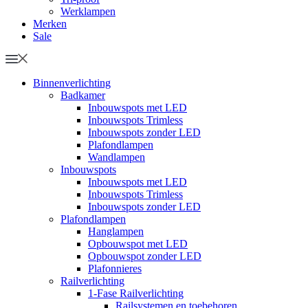
Werklampen
Merken
Sale
Binnenverlichting
Badkamer
Inbouwspots met LED
Inbouwspots Trimless
Inbouwspots zonder LED
Plafondlampen
Wandlampen
Inbouwspots
Inbouwspots met LED
Inbouwspots Trimless
Inbouwspots zonder LED
Plafondlampen
Hanglampen
Opbouwspot met LED
Opbouwspot zonder LED
Plafonnieres
Railverlichting
1-Fase Railverlichting
Railsystemen en toebehoren