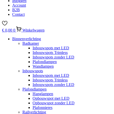
Inloggen
Account
B2B
Contact
€
0,00
0
Winkelwagen
Binnenverlichting
Badkamer
Inbouwspots met LED
Inbouwspots Trimless
Inbouwspots zonder LED
Plafondlampen
Wandlampen
Inbouwspots
Inbouwspots met LED
Inbouwspots Trimless
Inbouwspots zonder LED
Plafondlampen
Hanglampen
Opbouwspot met LED
Opbouwspot zonder LED
Plafonnieres
Railverlichting