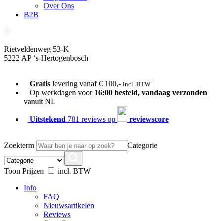
Over Ons
B2B
Rietveldenweg 53-K
5222 AP ‘s-Hertogenbosch
073-689 54 61
Gratis
levering vanaf € 100,-
incl. BTW
Op werkdagen voor
16:00 besteld, vandaag verzonden
vanuit NL
Uitstekend
781 reviews op
reviewscore
Zoekterm
Categorie
Toon Prijzen
incl. BTW
Info
FAQ
Nieuwsartikelen
Reviews