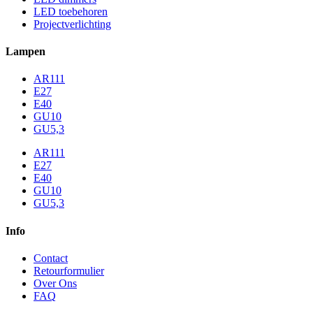
LED toebehoren
Projectverlichting
Lampen
AR111
E27
E40
GU10
GU5,3
AR111
E27
E40
GU10
GU5,3
Info
Contact
Retourformulier
Over Ons
FAQ