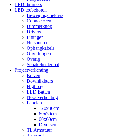
LED dimmers
LED toebehoren
Bewegingsmelders
Connectoren
Dimmerknop
Drivers
Fittingen
Netsnoeren
Ophangkabels
Opvulringen
Overig
Schakelmateriaal
Projectverlichting
Buizen
Downlighters
Highbay
LED Batten
Noodverlichting
Panelen
120x30cm
60x30cm
60x60cm
Diversen
TL Armatuur
Tri-proof