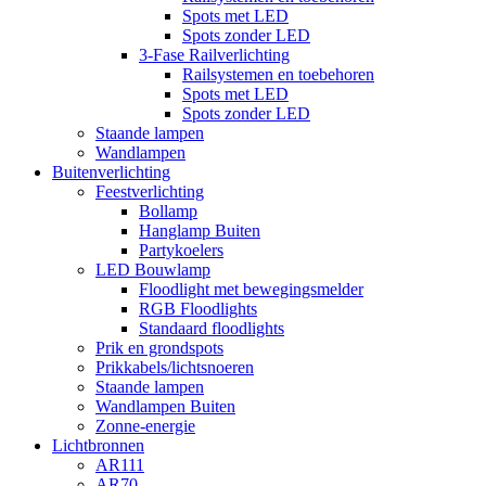
Spots met LED
Spots zonder LED
3-Fase Railverlichting
Railsystemen en toebehoren
Spots met LED
Spots zonder LED
Staande lampen
Wandlampen
Buitenverlichting
Feestverlichting
Bollamp
Hanglamp Buiten
Partykoelers
LED Bouwlamp
Floodlight met bewegingsmelder
RGB Floodlights
Standaard floodlights
Prik en grondspots
Prikkabels/lichtsnoeren
Staande lampen
Wandlampen Buiten
Zonne-energie
Lichtbronnen
AR111
AR70