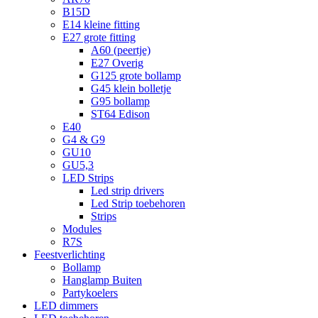
B15D
E14 kleine fitting
E27 grote fitting
A60 (peertje)
E27 Overig
G125 grote bollamp
G45 klein bolletje
G95 bollamp
ST64 Edison
E40
G4 & G9
GU10
GU5,3
LED Strips
Led strip drivers
Led Strip toebehoren
Strips
Modules
R7S
Feestverlichting
Bollamp
Hanglamp Buiten
Partykoelers
LED dimmers