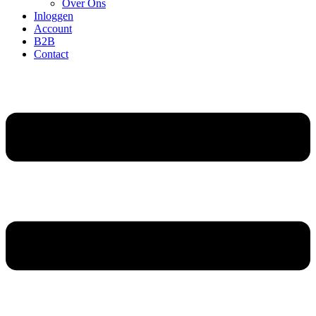
Over Ons
Inloggen
Account
B2B
Contact