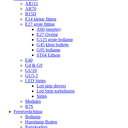
AR111
AR70
B15D
E14 kleine fitting
E27 grote fitting
A60 (peertje)
E27 Overig
G125 grote bollamp
G45 klein bolletje
G95 bollamp
ST64 Edison
E40
G4 & G9
GU10
GU5,3
LED Strips
Led strip drivers
Led Strip toebehoren
Strips
Modules
R7S
Feestverlichting
Bollamp
Hanglamp Buiten
Partykoelers