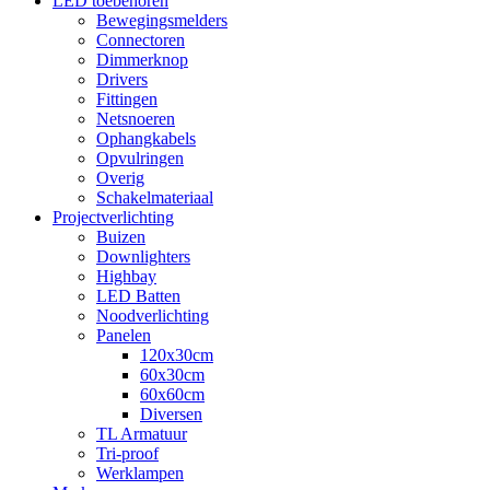
LED toebehoren
Bewegingsmelders
Connectoren
Dimmerknop
Drivers
Fittingen
Netsnoeren
Ophangkabels
Opvulringen
Overig
Schakelmateriaal
Projectverlichting
Buizen
Downlighters
Highbay
LED Batten
Noodverlichting
Panelen
120x30cm
60x30cm
60x60cm
Diversen
TL Armatuur
Tri-proof
Werklampen