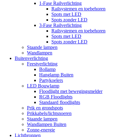
1-Fase Railverlichting
Railsystemen en toebehoren
Spots met LED
Spots zonder LED
3-Fase Railverlichting
Railsystemen en toebehoren
Spots met LED
Spots zonder LED
Staande lampen
Wandlampen
Buitenverlichting
Feestverlichting
Bollamp
Hanglamp Buiten
Partykoelers
LED Bouwlamp
Floodlight met bewegingsmelder
RGB Floodlights
Standaard floodlights
Prik en grondspots
Prikkabels/lichtsnoeren
Staande lampen
Wandlampen Buiten
Zonne-energie
Lichtbronnen