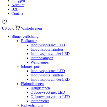
Inloggen
Account
B2B
Contact
€
0,00
0
Winkelwagen
Binnenverlichting
Badkamer
Inbouwspots met LED
Inbouwspots Trimless
Inbouwspots zonder LED
Plafondlampen
Wandlampen
Inbouwspots
Inbouwspots met LED
Inbouwspots Trimless
Inbouwspots zonder LED
Plafondlampen
Hanglampen
Opbouwspot met LED
Opbouwspot zonder LED
Plafonnieres
Railverlichting