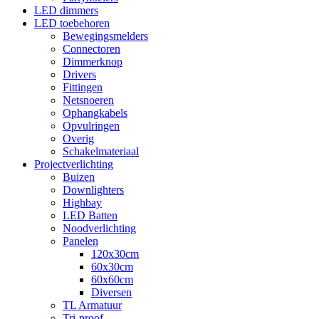
LED dimmers
LED toebehoren
Bewegingsmelders
Connectoren
Dimmerknop
Drivers
Fittingen
Netsnoeren
Ophangkabels
Opvulringen
Overig
Schakelmateriaal
Projectverlichting
Buizen
Downlighters
Highbay
LED Batten
Noodverlichting
Panelen
120x30cm
60x30cm
60x60cm
Diversen
TL Armatuur
Tri-proof