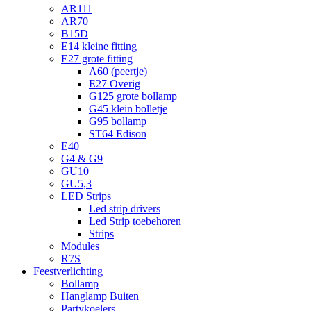
AR111
AR70
B15D
E14 kleine fitting
E27 grote fitting
A60 (peertje)
E27 Overig
G125 grote bollamp
G45 klein bolletje
G95 bollamp
ST64 Edison
E40
G4 & G9
GU10
GU5,3
LED Strips
Led strip drivers
Led Strip toebehoren
Strips
Modules
R7S
Feestverlichting
Bollamp
Hanglamp Buiten
Partykoelers