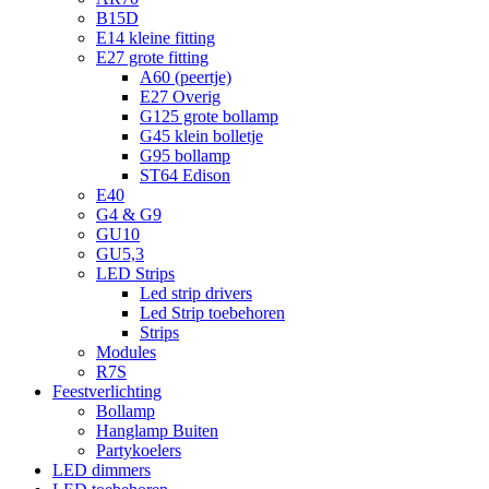
B15D
E14 kleine fitting
E27 grote fitting
A60 (peertje)
E27 Overig
G125 grote bollamp
G45 klein bolletje
G95 bollamp
ST64 Edison
E40
G4 & G9
GU10
GU5,3
LED Strips
Led strip drivers
Led Strip toebehoren
Strips
Modules
R7S
Feestverlichting
Bollamp
Hanglamp Buiten
Partykoelers
LED dimmers