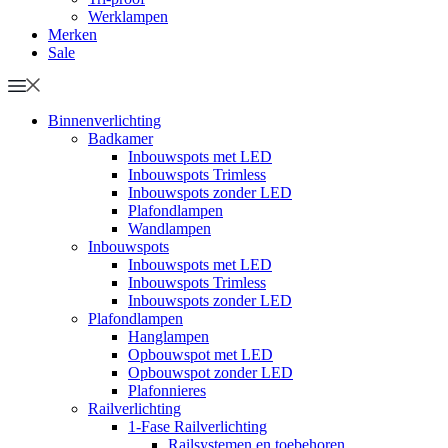
Werklampen
Merken
Sale
Binnenverlichting
Badkamer
Inbouwspots met LED
Inbouwspots Trimless
Inbouwspots zonder LED
Plafondlampen
Wandlampen
Inbouwspots
Inbouwspots met LED
Inbouwspots Trimless
Inbouwspots zonder LED
Plafondlampen
Hanglampen
Opbouwspot met LED
Opbouwspot zonder LED
Plafonnieres
Railverlichting
1-Fase Railverlichting
Railsystemen en toebehoren