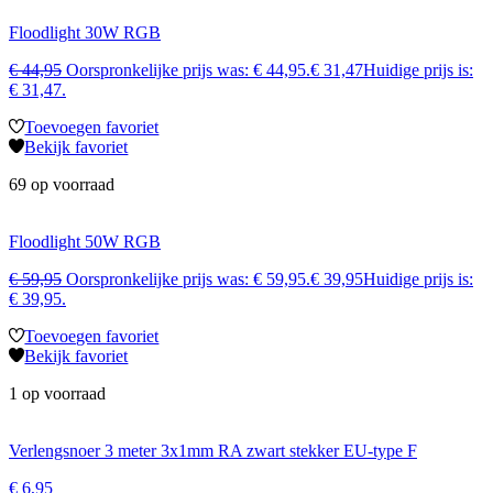
Floodlight 30W RGB
€
44,95
Oorspronkelijke prijs was: € 44,95.
€
31,47
Huidige prijs is:
€ 31,47.
Toevoegen favoriet
Bekijk favoriet
69 op voorraad
Floodlight 50W RGB
€
59,95
Oorspronkelijke prijs was: € 59,95.
€
39,95
Huidige prijs is:
€ 39,95.
Toevoegen favoriet
Bekijk favoriet
1 op voorraad
Verlengsnoer 3 meter 3x1mm RA zwart stekker EU-type F
€
6,95