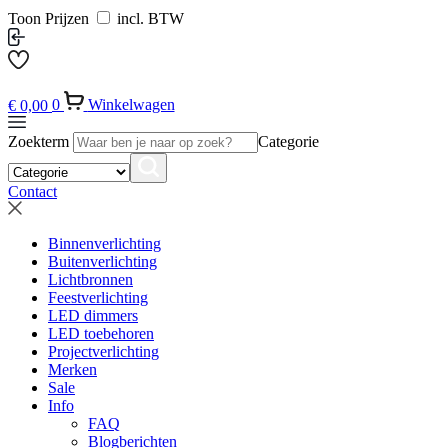
Toon Prijzen
incl. BTW
€
0,00
0
Winkelwagen
Zoekterm
Categorie
Contact
Binnenverlichting
Buitenverlichting
Lichtbronnen
Feestverlichting
LED dimmers
LED toebehoren
Projectverlichting
Merken
Sale
Info
FAQ
Blogberichten