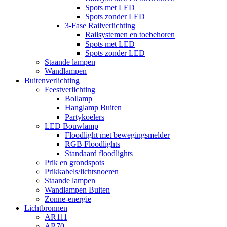
Spots met LED
Spots zonder LED
3-Fase Railverlichting
Railsystemen en toebehoren
Spots met LED
Spots zonder LED
Staande lampen
Wandlampen
Buitenverlichting
Feestverlichting
Bollamp
Hanglamp Buiten
Partykoelers
LED Bouwlamp
Floodlight met bewegingsmelder
RGB Floodlights
Standaard floodlights
Prik en grondspots
Prikkabels/lichtsnoeren
Staande lampen
Wandlampen Buiten
Zonne-energie
Lichtbronnen
AR111
AR70