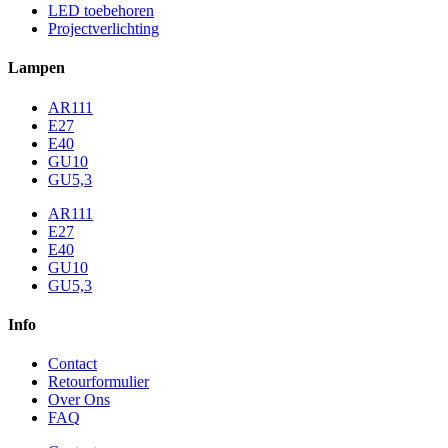
LED toebehoren
Projectverlichting
Lampen
AR111
E27
E40
GU10
GU5,3
AR111
E27
E40
GU10
GU5,3
Info
Contact
Retourformulier
Over Ons
FAQ