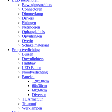
LED toebehoren
Bewegingsmelders
Connectoren
Dimmerknop
Drivers
Fittingen
Netsnoeren
Ophangkabels
Opvulringen
Overig
Schakelmateriaal
Projectverlichting
Buizen
Downlighters
Highbay
LED Batten
Noodverlichting
Panelen
120x30cm
60x30cm
60x60cm
Diversen
TL Armatuur
Tri-proof
Werklampen