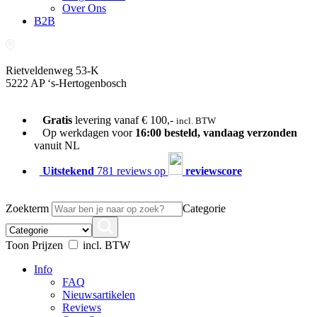
Over Ons
B2B
Rietveldenweg 53-K
5222 AP ‘s-Hertogenbosch
073-689 54 61
Gratis
levering vanaf € 100,-
incl. BTW
Op werkdagen voor
16:00 besteld, vandaag verzonden
vanuit NL
Uitstekend
781 reviews op
reviewscore
Zoekterm
Categorie
Toon Prijzen
incl. BTW
Info
FAQ
Nieuwsartikelen
Reviews