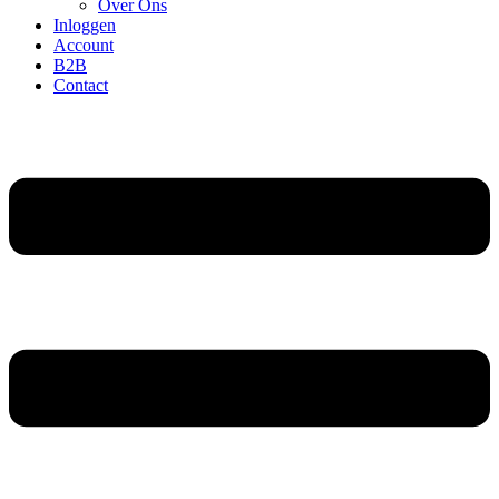
Over Ons
Inloggen
Account
B2B
Contact