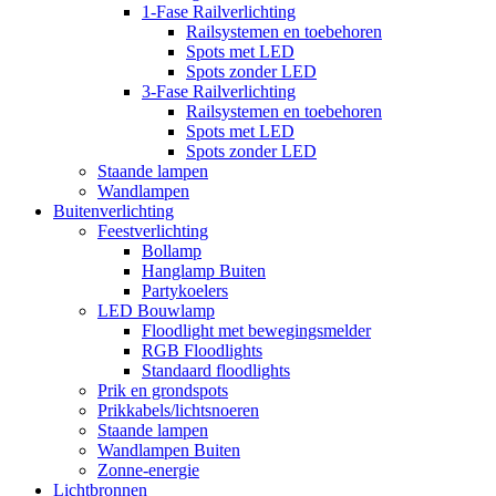
1-Fase Railverlichting
Railsystemen en toebehoren
Spots met LED
Spots zonder LED
3-Fase Railverlichting
Railsystemen en toebehoren
Spots met LED
Spots zonder LED
Staande lampen
Wandlampen
Buitenverlichting
Feestverlichting
Bollamp
Hanglamp Buiten
Partykoelers
LED Bouwlamp
Floodlight met bewegingsmelder
RGB Floodlights
Standaard floodlights
Prik en grondspots
Prikkabels/lichtsnoeren
Staande lampen
Wandlampen Buiten
Zonne-energie
Lichtbronnen