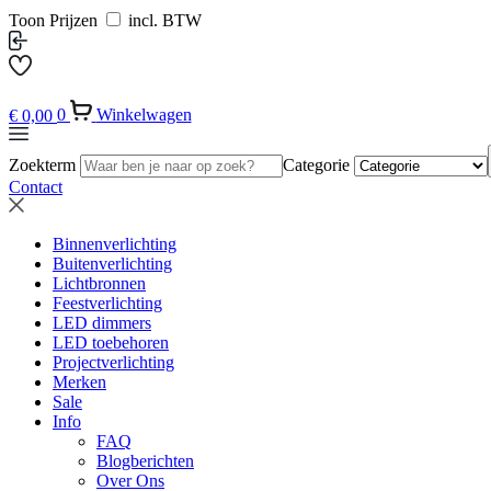
Toon Prijzen
incl. BTW
€
0,00
0
Winkelwagen
Zoekterm
Categorie
Contact
Binnenverlichting
Buitenverlichting
Lichtbronnen
Feestverlichting
LED dimmers
LED toebehoren
Projectverlichting
Merken
Sale
Info
FAQ
Blogberichten
Over Ons