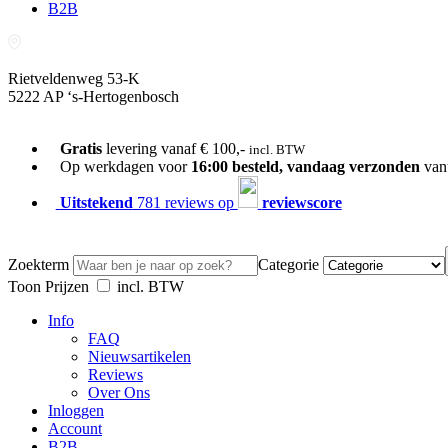
B2B
Rietveldenweg 53-K
5222 AP ‘s-Hertogenbosch
073-689 54 61
Gratis
levering vanaf € 100,-
incl. BTW
Op werkdagen voor
16:00 besteld, vandaag verzonden
van
Uitstekend
781 reviews op
reviewscore
Zoekterm
Categorie
Toon Prijzen
incl. BTW
Info
FAQ
Nieuwsartikelen
Reviews
Over Ons
Inloggen
Account
B2B