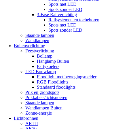
Spots met LED
Spots zonder LED
3-Fase Railverlichting
Railsystemen en toebehoren
Spots met LED
Spots zonder LED
Staande lampen
Wandlampen
Buitenverlichting
Feestverlichting
Bollamp
Hanglamp Buiten
Partykoelers
LED Bouwlamp
Floodlight met bewegingsmelder
RGB Floodlights
Standaard floodlights
Prik en grondspots
Prikkabels/lichtsnoeren
Staande lampen
Wandlampen Buiten
Zonne-energie
Lichtbronnen
AR111
AR70