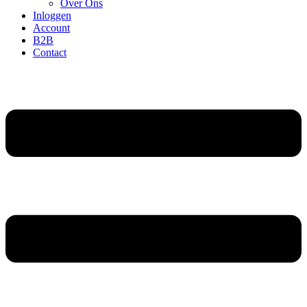
Over Ons
Inloggen
Account
B2B
Contact