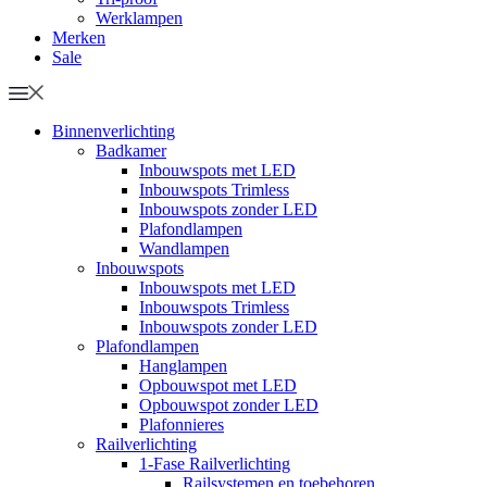
Werklampen
Merken
Sale
Binnenverlichting
Badkamer
Inbouwspots met LED
Inbouwspots Trimless
Inbouwspots zonder LED
Plafondlampen
Wandlampen
Inbouwspots
Inbouwspots met LED
Inbouwspots Trimless
Inbouwspots zonder LED
Plafondlampen
Hanglampen
Opbouwspot met LED
Opbouwspot zonder LED
Plafonnieres
Railverlichting
1-Fase Railverlichting
Railsystemen en toebehoren