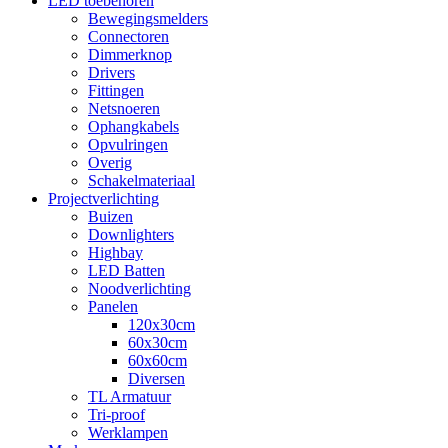
LED toebehoren
Bewegingsmelders
Connectoren
Dimmerknop
Drivers
Fittingen
Netsnoeren
Ophangkabels
Opvulringen
Overig
Schakelmateriaal
Projectverlichting
Buizen
Downlighters
Highbay
LED Batten
Noodverlichting
Panelen
120x30cm
60x30cm
60x60cm
Diversen
TL Armatuur
Tri-proof
Werklampen