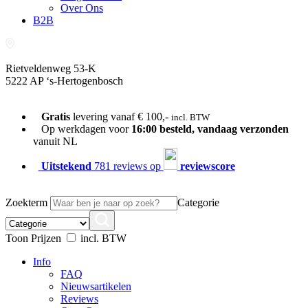
Over Ons
B2B
Rietveldenweg 53-K
5222 AP ‘s-Hertogenbosch
073-689 54 61
Gratis
levering vanaf € 100,-
incl. BTW
Op werkdagen voor
16:00 besteld, vandaag verzonden
vanuit NL
Uitstekend
781 reviews op
reviewscore
Zoekterm
Categorie
Toon Prijzen
incl. BTW
Info
FAQ
Nieuwsartikelen
Reviews