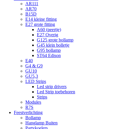
AR111
AR70
B15D
E14 kleine fitting
E27 grote fitting
A60 (peertje)
E27 Overig
G125 grote bollamp
G45 klein bolletje
G95 bollamp
ST64 Edison
E40
G4 & G9
GU10
GU5,3
LED Strips
Led strip drivers
Led Strip toebehoren
Strips
Modules
R7S
Feestverlichting
Bollamp
Hanglamp Buiten
Partykoelers