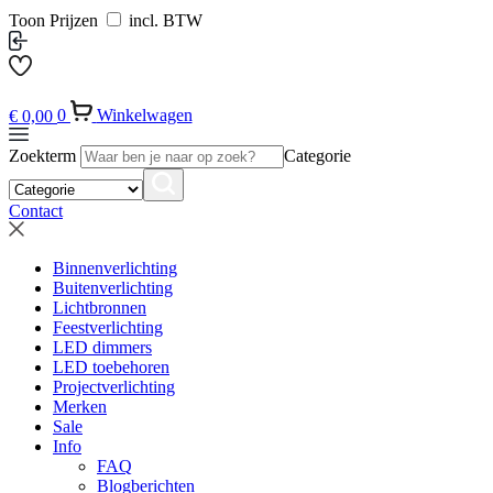
Toon Prijzen
incl. BTW
€
0,00
0
Winkelwagen
Zoekterm
Categorie
Contact
Binnenverlichting
Buitenverlichting
Lichtbronnen
Feestverlichting
LED dimmers
LED toebehoren
Projectverlichting
Merken
Sale
Info
FAQ
Blogberichten