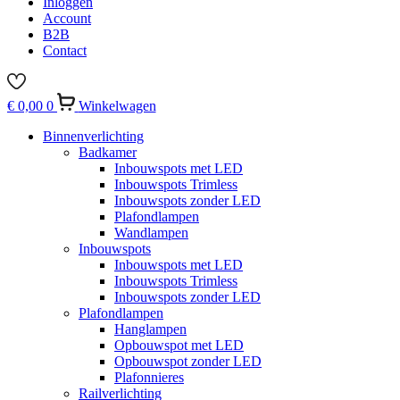
Inloggen
Account
B2B
Contact
€
0,00
0
Winkelwagen
Binnenverlichting
Badkamer
Inbouwspots met LED
Inbouwspots Trimless
Inbouwspots zonder LED
Plafondlampen
Wandlampen
Inbouwspots
Inbouwspots met LED
Inbouwspots Trimless
Inbouwspots zonder LED
Plafondlampen
Hanglampen
Opbouwspot met LED
Opbouwspot zonder LED
Plafonnieres
Railverlichting