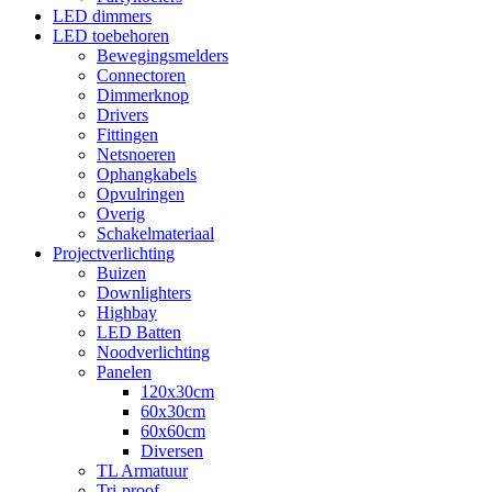
LED dimmers
LED toebehoren
Bewegingsmelders
Connectoren
Dimmerknop
Drivers
Fittingen
Netsnoeren
Ophangkabels
Opvulringen
Overig
Schakelmateriaal
Projectverlichting
Buizen
Downlighters
Highbay
LED Batten
Noodverlichting
Panelen
120x30cm
60x30cm
60x60cm
Diversen
TL Armatuur
Tri-proof