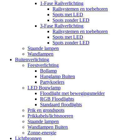
1-Fase Railverlichting
Railsystemen en toebehoren
Spots met LED
Spots zonder LED
3-Fase Railverlichting
Railsystemen en toebehoren
Spots met LED
Spots zonder LED
Staande lampen
Wandlampen
Buitenverlichting
Feestverlichting
Bollamp
Hanglamp Buiten
Partykoelers
LED Bouwlamp
Floodlight met bewegingsmelder
RGB Floodlights
Standaard floodlights
Prik en grondspots
Prikkabels/lichtsnoeren
Staande lampen
Wandlampen Buiten
Zonne-energie
Lichtbronnen