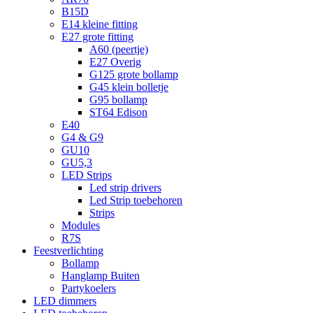
B15D
E14 kleine fitting
E27 grote fitting
A60 (peertje)
E27 Overig
G125 grote bollamp
G45 klein bolletje
G95 bollamp
ST64 Edison
E40
G4 & G9
GU10
GU5,3
LED Strips
Led strip drivers
Led Strip toebehoren
Strips
Modules
R7S
Feestverlichting
Bollamp
Hanglamp Buiten
Partykoelers
LED dimmers