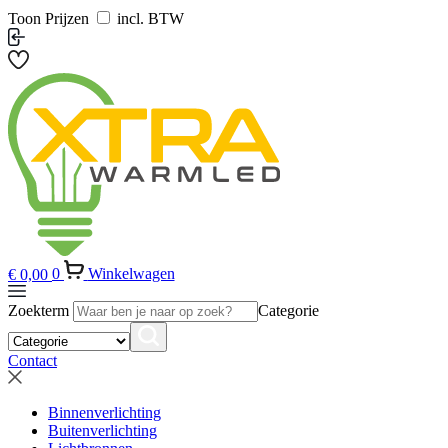
Toon Prijzen
incl. BTW
€
0,00
0
Winkelwagen
Zoekterm
Categorie
Contact
Binnenverlichting
Buitenverlichting