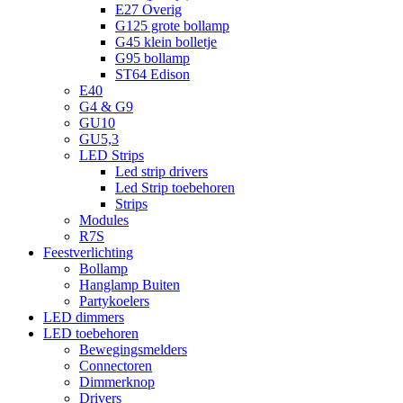
E27 Overig
G125 grote bollamp
G45 klein bolletje
G95 bollamp
ST64 Edison
E40
G4 & G9
GU10
GU5,3
LED Strips
Led strip drivers
Led Strip toebehoren
Strips
Modules
R7S
Feestverlichting
Bollamp
Hanglamp Buiten
Partykoelers
LED dimmers
LED toebehoren
Bewegingsmelders
Connectoren
Dimmerknop
Drivers