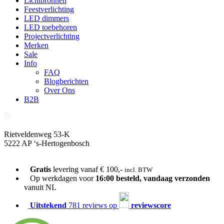
Lichtbronnen
Feestverlichting
LED dimmers
LED toebehoren
Projectverlichting
Merken
Sale
Info
FAQ
Blogberichten
Over Ons
B2B
Rietveldenweg 53-K
5222 AP ‘s-Hertogenbosch
073-689 54 61
Gratis
levering vanaf € 100,-
incl. BTW
Op werkdagen voor
16:00 besteld, vandaag verzonden
vanuit NL
Uitstekend
781 reviews op
reviewscore