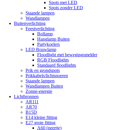
Spots met LED
Spots zonder LED
Staande lampen
Wandlampen
Buitenverlichting
Feestverlichting
Bollamp
Hanglamp Buiten
Partykoelers
LED Bouwlamp
Floodlight met bewegingsmelder
RGB Floodlights
Standaard floodlights
Prik en grondspots
Prikkabels/lichtsnoeren
Staande lampen
Wandlampen Buiten
Zonne-energie
Lichtbronnen
AR111
AR70
B15D
E14 kleine fitting
E27 grote fitting
A60 (peertje)