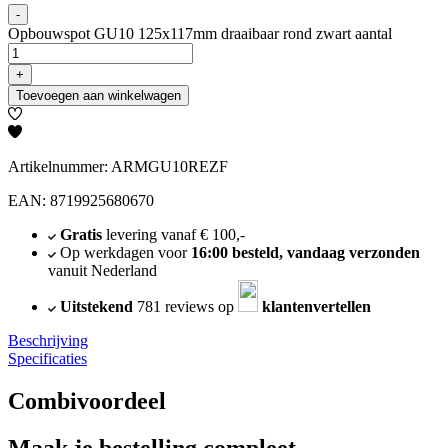
-
Opbouwspot GU10 125x117mm draaibaar rond zwart aantal
+
Toevoegen aan winkelwagen
Artikelnummer: ARMGU10REZF
EAN: 8719925680670
Gratis
levering vanaf € 100,-
Op werkdagen voor
16:00 besteld, vandaag verzonden
vanuit Nederland
Uitstekend
781 reviews op
klantenvertellen
Beschrijving
Specificaties
Combivoordeel
Maak je bestelling compleet