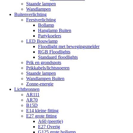
Staande lampen
Wandlampen
Buitenverlichting
Feestverlichting
Bollamp
Hanglamp Buiten
Partykoelers
LED Bouwlamp
Floodlight met bewegingsmelder
RGB Floodlights
Standaard floodlights
Prik en grondspots
Prikkabels/lichtsnoeren
Staande lampen
Wandlampen Buiten
Zonne-energie
Lichtbronnen
AR111
AR70
B15D
E14 kleine fitting
E27 grote fitting
A60 (peertje)
E27 Overig
G125 grote bollamp