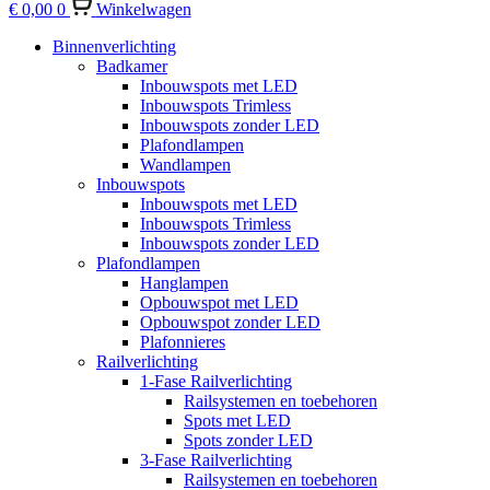
€
0,00
0
Winkelwagen
Binnenverlichting
Badkamer
Inbouwspots met LED
Inbouwspots Trimless
Inbouwspots zonder LED
Plafondlampen
Wandlampen
Inbouwspots
Inbouwspots met LED
Inbouwspots Trimless
Inbouwspots zonder LED
Plafondlampen
Hanglampen
Opbouwspot met LED
Opbouwspot zonder LED
Plafonnieres
Railverlichting
1-Fase Railverlichting
Railsystemen en toebehoren
Spots met LED
Spots zonder LED
3-Fase Railverlichting
Railsystemen en toebehoren