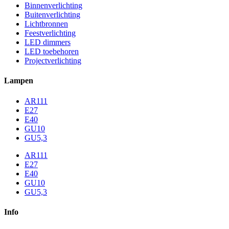
Binnenverlichting
Buitenverlichting
Lichtbronnen
Feestverlichting
LED dimmers
LED toebehoren
Projectverlichting
Lampen
AR111
E27
E40
GU10
GU5,3
AR111
E27
E40
GU10
GU5,3
Info