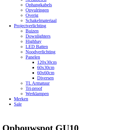
Ophangkabels
Opvulringen
Overig
Schakelmateriaal
Projectverlichting
Buizen
Downlighters
Highbay
LED Batten
Noodverlichting
Panelen
120x30cm
60x30cm
60x60cm
Diversen
TL Armatuur
Tri-proof
Werklampen
Merken
Sale
Opbouwspot GU10