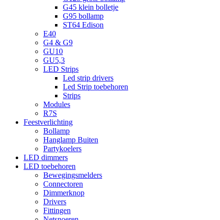
G45 klein bolletje
G95 bollamp
ST64 Edison
E40
G4 & G9
GU10
GU5,3
LED Strips
Led strip drivers
Led Strip toebehoren
Strips
Modules
R7S
Feestverlichting
Bollamp
Hanglamp Buiten
Partykoelers
LED dimmers
LED toebehoren
Bewegingsmelders
Connectoren
Dimmerknop
Drivers
Fittingen
Netsnoeren