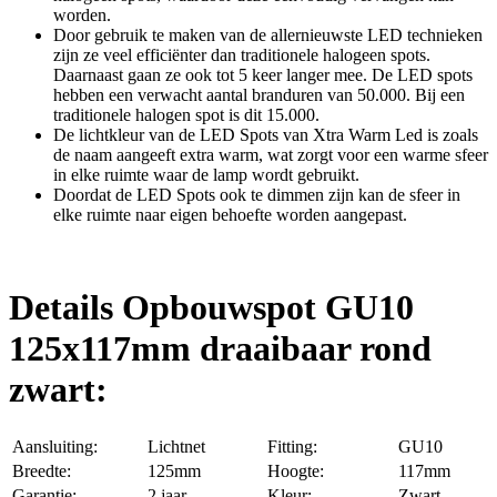
worden.
Door gebruik te maken van de allernieuwste LED technieken
zijn ze veel efficiënter dan traditionele halogeen spots.
Daarnaast gaan ze ook tot 5 keer langer mee. De LED spots
hebben een verwacht aantal branduren van 50.000. Bij een
traditionele halogen spot is dit 15.000.
De lichtkleur van de LED Spots van Xtra Warm Led is zoals
de naam aangeeft extra warm, wat zorgt voor een warme sfeer
in elke ruimte waar de lamp wordt gebruikt.
Doordat de LED Spots ook te dimmen zijn kan de sfeer in
elke ruimte naar eigen behoefte worden aangepast.
Details Opbouwspot GU10
125x117mm draaibaar rond
zwart:
Aansluiting:
Lichtnet
Fitting:
GU10
Breedte:
125mm
Hoogte:
117mm
Garantie:
2 jaar
Kleur:
Zwart