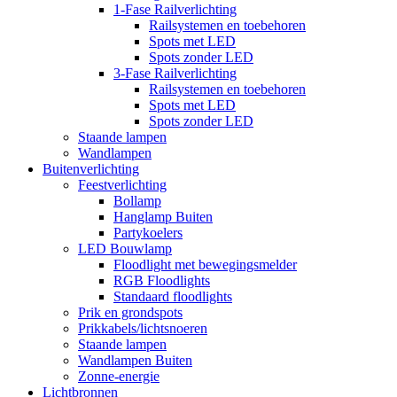
1-Fase Railverlichting
Railsystemen en toebehoren
Spots met LED
Spots zonder LED
3-Fase Railverlichting
Railsystemen en toebehoren
Spots met LED
Spots zonder LED
Staande lampen
Wandlampen
Buitenverlichting
Feestverlichting
Bollamp
Hanglamp Buiten
Partykoelers
LED Bouwlamp
Floodlight met bewegingsmelder
RGB Floodlights
Standaard floodlights
Prik en grondspots
Prikkabels/lichtsnoeren
Staande lampen
Wandlampen Buiten
Zonne-energie
Lichtbronnen