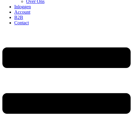
Over Ons
Inloggen
Account
B2B
Contact