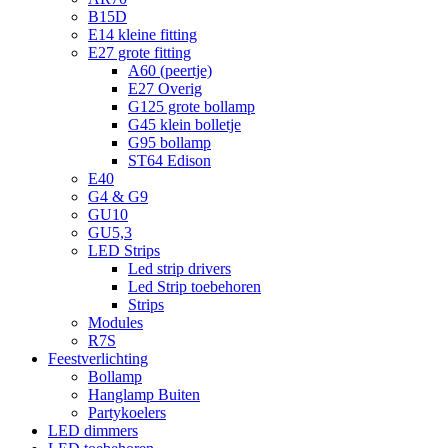
B15D
E14 kleine fitting
E27 grote fitting
A60 (peertje)
E27 Overig
G125 grote bollamp
G45 klein bolletje
G95 bollamp
ST64 Edison
E40
G4 & G9
GU10
GU5,3
LED Strips
Led strip drivers
Led Strip toebehoren
Strips
Modules
R7S
Feestverlichting
Bollamp
Hanglamp Buiten
Partykoelers
LED dimmers