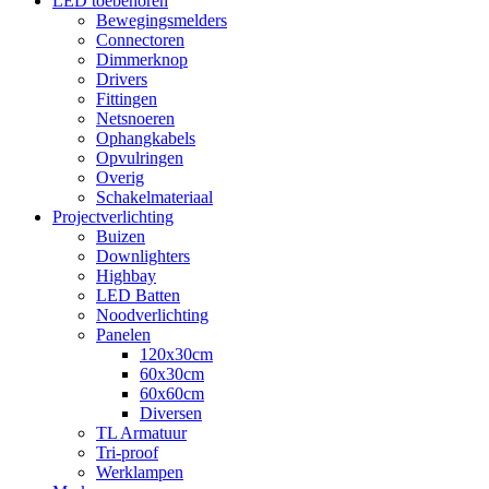
LED toebehoren
Bewegingsmelders
Connectoren
Dimmerknop
Drivers
Fittingen
Netsnoeren
Ophangkabels
Opvulringen
Overig
Schakelmateriaal
Projectverlichting
Buizen
Downlighters
Highbay
LED Batten
Noodverlichting
Panelen
120x30cm
60x30cm
60x60cm
Diversen
TL Armatuur
Tri-proof
Werklampen