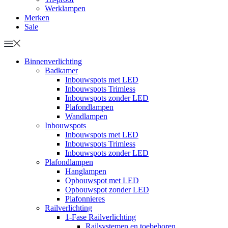
Werklampen
Merken
Sale
Binnenverlichting
Badkamer
Inbouwspots met LED
Inbouwspots Trimless
Inbouwspots zonder LED
Plafondlampen
Wandlampen
Inbouwspots
Inbouwspots met LED
Inbouwspots Trimless
Inbouwspots zonder LED
Plafondlampen
Hanglampen
Opbouwspot met LED
Opbouwspot zonder LED
Plafonnieres
Railverlichting
1-Fase Railverlichting
Railsystemen en toebehoren