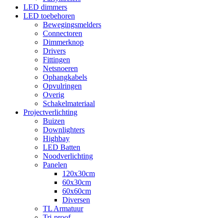
LED dimmers
LED toebehoren
Bewegingsmelders
Connectoren
Dimmerknop
Drivers
Fittingen
Netsnoeren
Ophangkabels
Opvulringen
Overig
Schakelmateriaal
Projectverlichting
Buizen
Downlighters
Highbay
LED Batten
Noodverlichting
Panelen
120x30cm
60x30cm
60x60cm
Diversen
TL Armatuur
Tri-proof