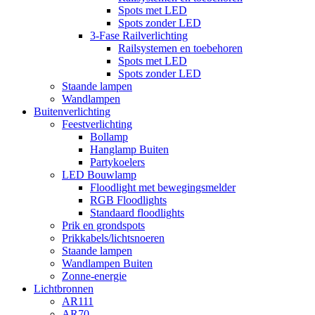
Spots met LED
Spots zonder LED
3-Fase Railverlichting
Railsystemen en toebehoren
Spots met LED
Spots zonder LED
Staande lampen
Wandlampen
Buitenverlichting
Feestverlichting
Bollamp
Hanglamp Buiten
Partykoelers
LED Bouwlamp
Floodlight met bewegingsmelder
RGB Floodlights
Standaard floodlights
Prik en grondspots
Prikkabels/lichtsnoeren
Staande lampen
Wandlampen Buiten
Zonne-energie
Lichtbronnen
AR111
AR70