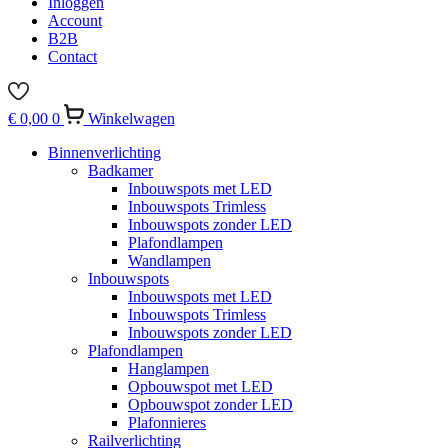
Inloggen
Account
B2B
Contact
€
0,00
0
Winkelwagen
Binnenverlichting
Badkamer
Inbouwspots met LED
Inbouwspots Trimless
Inbouwspots zonder LED
Plafondlampen
Wandlampen
Inbouwspots
Inbouwspots met LED
Inbouwspots Trimless
Inbouwspots zonder LED
Plafondlampen
Hanglampen
Opbouwspot met LED
Opbouwspot zonder LED
Plafonnieres
Railverlichting