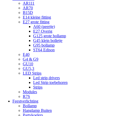
AR111
AR70
B15D
E14 kleine fitting
E27 grote fitting
A60 (peertje)
E27 Overig
G125 grote bollamp
G45 klein bolletje
G95 bollamp
ST64 Edison
E40
G4 & G9
GU10
GU5,3
LED Strips
Led strip drivers
Led Strip toebehoren
Strips
Modules
R7S
Feestverlichting
Bollamp
Hanglamp Buiten
Partykoelers