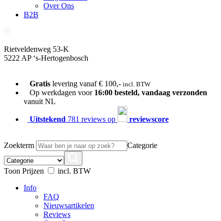
Over Ons
B2B
Rietveldenweg 53-K
5222 AP ‘s-Hertogenbosch
073-689 54 61
Gratis
levering vanaf € 100,-
incl. BTW
Op werkdagen voor
16:00 besteld, vandaag verzonden
vanuit NL
Uitstekend
781 reviews op
reviewscore
Zoekterm
Categorie
Toon Prijzen
incl. BTW
Info
FAQ
Nieuwsartikelen
Reviews