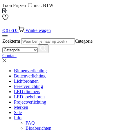
Toon Prijzen
incl. BTW
€
0,00
0
Winkelwagen
Zoekterm
Categorie
Contact
Binnenverlichting
Buitenverlichting
Lichtbronnen
Feestverlichting
LED dimmers
LED toebehoren
Projectverlichting
Merken
Sale
Info
FAQ
Blogberichten