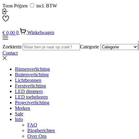
Toon Prijzen
incl. BTW
€
0,00
0
Winkelwagen
Zoekterm
Categorie
Contact
Binnenverlichting
Buitenverlichting
Lichtbronnen
Feestverlichting
LED dimmers
LED toebehoren
Projectverlichting
Merken
Sale
Info
FAQ
Blogberichten
Over Ons