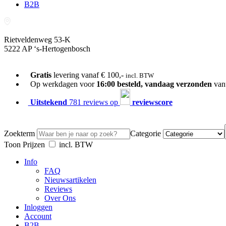
B2B
Rietveldenweg 53-K
5222 AP ‘s-Hertogenbosch
073-689 54 61
Gratis
levering vanaf € 100,-
incl. BTW
Op werkdagen voor
16:00 besteld, vandaag verzonden
van
Uitstekend
781 reviews op
reviewscore
Zoekterm
Categorie
Toon Prijzen
incl. BTW
Info
FAQ
Nieuwsartikelen
Reviews
Over Ons
Inloggen
Account
B2B