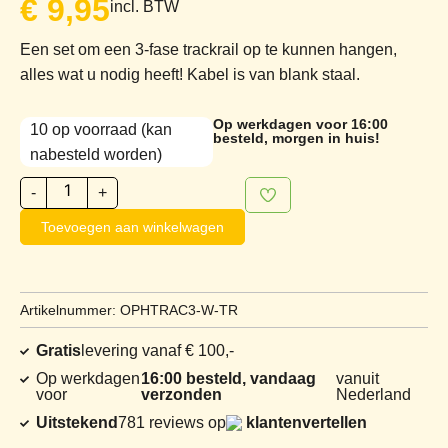
€
9,95
incl. BTW
Een set om een 3-fase trackrail op te kunnen hangen,
alles wat u nodig heeft! Kabel is van blank staal.
Op werkdagen voor 16:00
10 op voorraad (kan
besteld, morgen in huis!
nabesteld worden)
-
+
Toevoegen aan winkelwagen
Artikelnummer: OPHTRAC3-W-TR
Gratis
levering vanaf € 100,-
Op werkdagen
16:00 besteld, vandaag
vanuit
voor
verzonden
Nederland
Uitstekend
781 reviews op
klantenvertellen