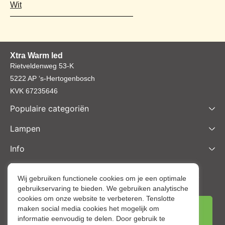
Wit
Xtra Warm led
Rietveldenweg 53-K
5222 AP ‘s-Hertogenbosch
KVK 67235646
Populaire categoriën
Lampen
Info
Nieuwsbrief inschrijven
Schrijf je nu in voor onze nieuwsbrief en ontvang het laatste
Wij gebruiken functionele cookies om je een optimale
gebruikservaring te bieden. We gebruiken analytische
nieuws en aantrekkelijke korting via de mail.
cookies om onze website te verbeteren. Tenslotte
maken social media cookies het mogelijk om
informatie eenvoudig te delen. Door gebruik te