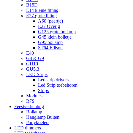
B15D
E14 kleine fitting
E27 grote fitting
A60 (peertje)
E27 Overig
G125 grote bollamp
G45 klein bolletje
G95 bollamp
ST64 Edison
E40
G4 & G9
GU10
GU5,3
LED Strips
Led strip drivers
Led Strip toebehoren
Strips
Modules
R7S
Feestverlichting
Bollamp
Hanglamp Buiten
Partykoelers
LED dimmers