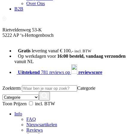
Over Ons
B2B
Rietveldenweg 53-K
5222 AP ‘s-Hertogenbosch
073-689 54 61
Gratis
levering vanaf € 100,-
incl. BTW
Op werkdagen voor
16:00 besteld, vandaag verzonden
vanuit NL
Uitstekend
781 reviews op
reviewscore
Zoekterm
Categorie
Toon Prijzen
incl. BTW
Info
FAQ
Nieuwsartikelen
Reviews