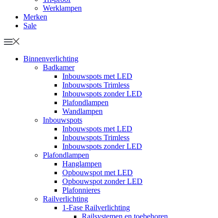
Werklampen
Merken
Sale
Binnenverlichting
Badkamer
Inbouwspots met LED
Inbouwspots Trimless
Inbouwspots zonder LED
Plafondlampen
Wandlampen
Inbouwspots
Inbouwspots met LED
Inbouwspots Trimless
Inbouwspots zonder LED
Plafondlampen
Hanglampen
Opbouwspot met LED
Opbouwspot zonder LED
Plafonnieres
Railverlichting
1-Fase Railverlichting
Railsystemen en toebehoren