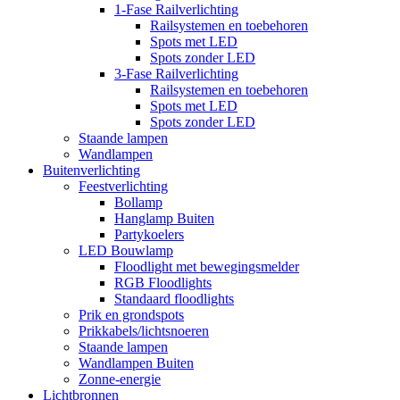
1-Fase Railverlichting
Railsystemen en toebehoren
Spots met LED
Spots zonder LED
3-Fase Railverlichting
Railsystemen en toebehoren
Spots met LED
Spots zonder LED
Staande lampen
Wandlampen
Buitenverlichting
Feestverlichting
Bollamp
Hanglamp Buiten
Partykoelers
LED Bouwlamp
Floodlight met bewegingsmelder
RGB Floodlights
Standaard floodlights
Prik en grondspots
Prikkabels/lichtsnoeren
Staande lampen
Wandlampen Buiten
Zonne-energie
Lichtbronnen