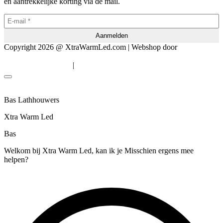
en aantrekkelijke korting via de mail.
Copyright 2026 @ XtraWarmLed.com | Webshop door
BEWISE
Solutions
|
Algemene voorwaarden
Privacyverklaring
Bas Lathhouwers
Xtra Warm Led
Bas
Welkom bij Xtra Warm Led, kan ik je Misschien ergens mee
helpen?