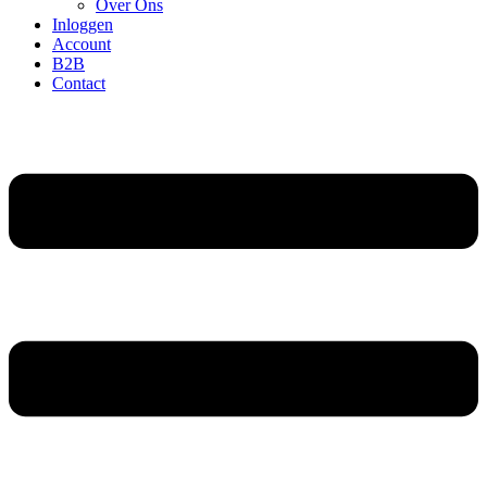
Over Ons
Inloggen
Account
B2B
Contact