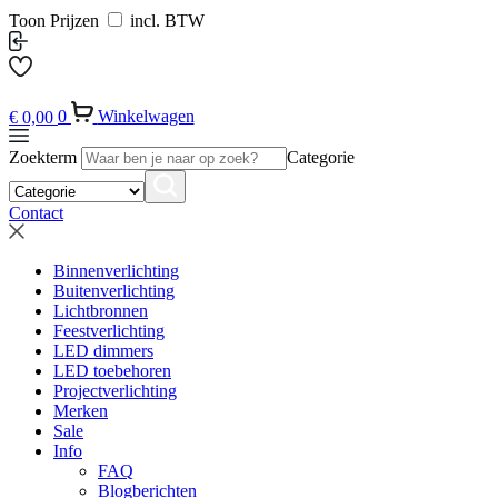
Toon Prijzen
incl. BTW
€
0,00
0
Winkelwagen
Zoekterm
Categorie
Contact
Binnenverlichting
Buitenverlichting
Lichtbronnen
Feestverlichting
LED dimmers
LED toebehoren
Projectverlichting
Merken
Sale
Info
FAQ
Blogberichten