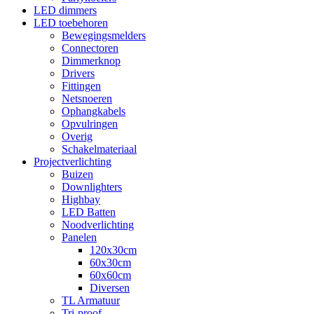
LED dimmers
LED toebehoren
Bewegingsmelders
Connectoren
Dimmerknop
Drivers
Fittingen
Netsnoeren
Ophangkabels
Opvulringen
Overig
Schakelmateriaal
Projectverlichting
Buizen
Downlighters
Highbay
LED Batten
Noodverlichting
Panelen
120x30cm
60x30cm
60x60cm
Diversen
TL Armatuur
Tri-proof