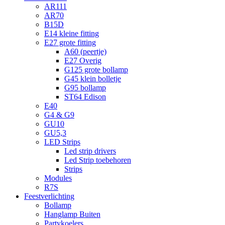
AR111
AR70
B15D
E14 kleine fitting
E27 grote fitting
A60 (peertje)
E27 Overig
G125 grote bollamp
G45 klein bolletje
G95 bollamp
ST64 Edison
E40
G4 & G9
GU10
GU5,3
LED Strips
Led strip drivers
Led Strip toebehoren
Strips
Modules
R7S
Feestverlichting
Bollamp
Hanglamp Buiten
Partykoelers