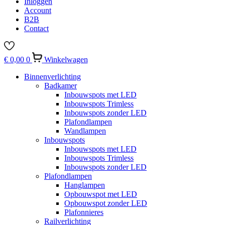
Inloggen
Account
B2B
Contact
€
0,00
0
Winkelwagen
Binnenverlichting
Badkamer
Inbouwspots met LED
Inbouwspots Trimless
Inbouwspots zonder LED
Plafondlampen
Wandlampen
Inbouwspots
Inbouwspots met LED
Inbouwspots Trimless
Inbouwspots zonder LED
Plafondlampen
Hanglampen
Opbouwspot met LED
Opbouwspot zonder LED
Plafonnieres
Railverlichting