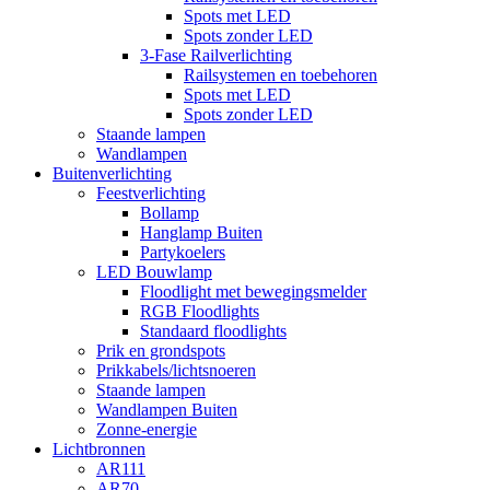
Spots met LED
Spots zonder LED
3-Fase Railverlichting
Railsystemen en toebehoren
Spots met LED
Spots zonder LED
Staande lampen
Wandlampen
Buitenverlichting
Feestverlichting
Bollamp
Hanglamp Buiten
Partykoelers
LED Bouwlamp
Floodlight met bewegingsmelder
RGB Floodlights
Standaard floodlights
Prik en grondspots
Prikkabels/lichtsnoeren
Staande lampen
Wandlampen Buiten
Zonne-energie
Lichtbronnen
AR111
AR70