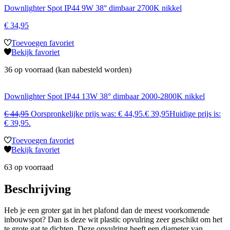
Downlighter Spot IP44 9W 38° dimbaar 2700K nikkel
€
34,95
Toevoegen favoriet
Bekijk favoriet
36 op voorraad (kan nabesteld worden)
Downlighter Spot IP44 13W 38° dimbaar 2000-2800K nikkel
€
44,95
Oorspronkelijke prijs was: € 44,95.
€
39,95
Huidige prijs is:
€ 39,95.
Toevoegen favoriet
Bekijk favoriet
63 op voorraad
Beschrijving
Heb je een groter gat in het plafond dan de meest voorkomende
inbouwspot? Dan is deze wit plastic opvulring zeer geschikt om het
te grote gat te dichten. Deze opvulring heeft een diameter van