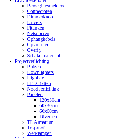
LED toebehoren
Bewegingsmelders
Connectoren
Dimmerknop
Drivers
Fittingen
Netsnoeren
Ophangkabels
Opvulringen
Overig
Schakelmateriaal
Projectverlichting
Buizen
Downlighters
Highbay
LED Batten
Noodverlichting
Panelen
120x30cm
60x30cm
60x60cm
Diversen
TL Armatuur
Tri-proof
Werklampen